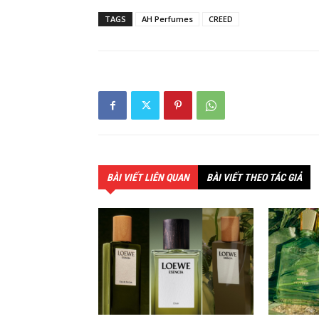
TAGS
AH Perfumes
CREED
BÀI VIẾT LIÊN QUAN
BÀI VIẾT THEO TÁC GIẢ