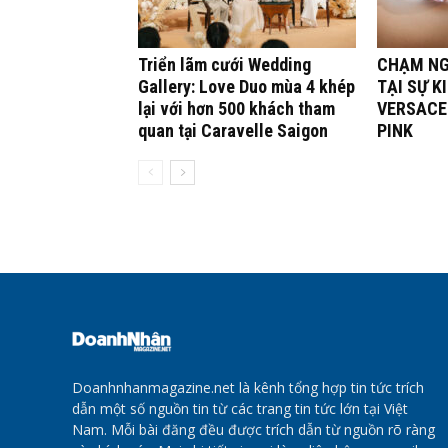
Triển lãm cưới Wedding
CHẠM NG
Gallery: Love Duo mùa 4 khép
TẠI SỰ K
lại với hơn 500 khách tham
VERSACE
quan tại Caravelle Saigon
PINK
Doanhnhanmagazine.net là kênh tổng hợp tin tức trích
dẫn một số nguồn tin từ các trang tin tức lớn tại Việt
Nam. Mỗi bài đăng đều được trích dẫn từ nguồn rõ ràng