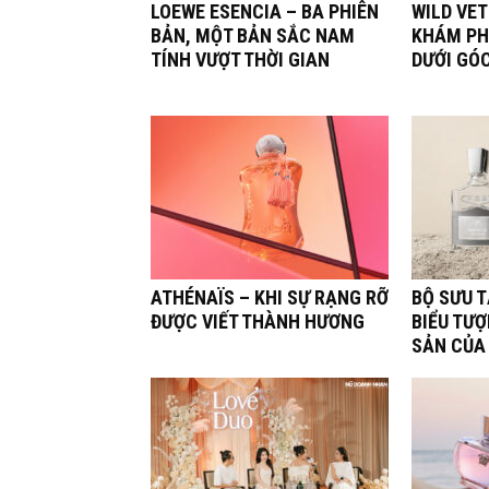
LOEWE ESENCIA – BA PHIÊN
WILD VET
BẢN, MỘT BẢN SẮC NAM
KHÁM PH
TÍNH VƯỢT THỜI GIAN
DƯỚI GÓ
ATHÉNAÏS – KHI SỰ RẠNG RỠ
BỘ SƯU 
ĐƯỢC VIẾT THÀNH HƯƠNG
BIỂU TƯỢ
SẢN CỦA