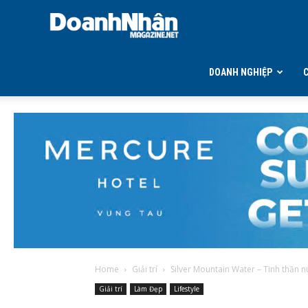
DOANH
NHÂN
DOANH NGHIỆP
MAGAZINE
Home
Giải trí
Silver Mountain Water – Tinh thần nú
Giải trí
Làm Đẹp
Lifestyle