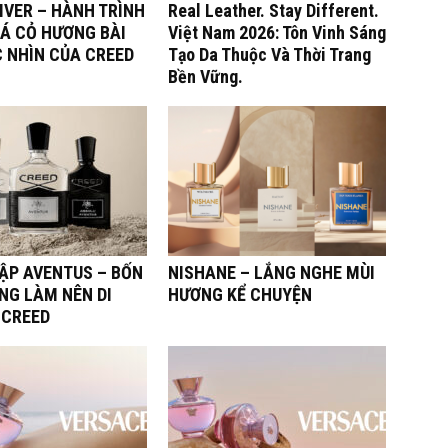
IVER – HÀNH TRÌNH
Real Leather. Stay Different.
Á CỎ HƯƠNG BÀI
Việt Nam 2026: Tôn Vinh Sáng
C NHÌN CỦA CREED
Tạo Da Thuộc Và Thời Trang
Bền Vững.
TẬP AVENTUS – BỐN
NISHANE – LẮNG NGHE MÙI
NG LÀM NÊN DI
HƯƠNG KỂ CHUYỆN
 CREED