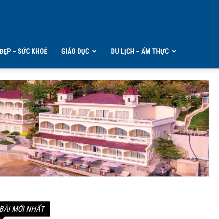
ĐẸP – SỨC KHOẺ
GIÁO DỤC
DU LỊCH – ẨM THỰC
BÀI MỚI NHẤT