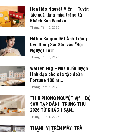
Hoa Hảo Nguyệt Viên – Tuyệt
tác quà tặng mùa trăng từ
Khách Sạn Windsor...
Tháng Tám 6, 2026
Hilton Saigon Dệt Ánh Trăng
bên Sông Sài Gòn vào “Bội
Nguyệt Lưu”
Tháng Tám 6, 2026
Warren Eng – Nhà huấn luyện
lãnh đạo cho các tập đoàn
Fortune 100 ra...
Tháng Tám 3, 2026
“THU PHONG NGUYỆT VỊ” – BỘ
SƯU TẬP BÁNH TRUNG THU
2026 TỪ KHÁCH SẠN...
Tháng Tám 1, 2026
THANH VỊ TRÊN MÂY: TRÀ