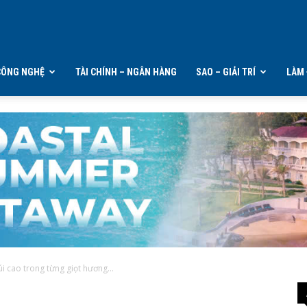
CÔNG NGHỆ
TÀI CHÍNH – NGÂN HÀNG
SAO – GIẢI TRÍ
LÀM 
i cao trong từng giọt hương...