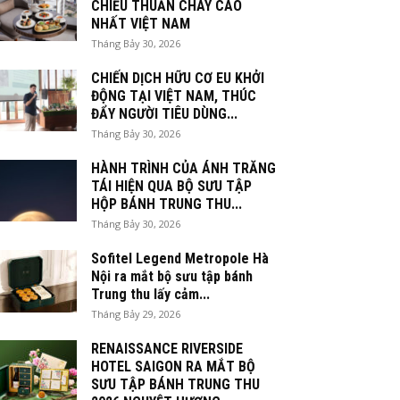
CHIỀU THUẦN CHAY CAO
NHẤT VIỆT NAM
Tháng Bảy 30, 2026
CHIẾN DỊCH HỮU CƠ EU KHỞI
ĐỘNG TẠI VIỆT NAM, THÚC
ĐẨY NGƯỜI TIÊU DÙNG...
Tháng Bảy 30, 2026
HÀNH TRÌNH CỦA ÁNH TRĂNG
TÁI HIỆN QUA BỘ SƯU TẬP
HỘP BÁNH TRUNG THU...
Tháng Bảy 30, 2026
Sofitel Legend Metropole Hà
Nội ra mắt bộ sưu tập bánh
Trung thu lấy cảm...
Tháng Bảy 29, 2026
RENAISSANCE RIVERSIDE
HOTEL SAIGON RA MẮT BỘ
SƯU TẬP BÁNH TRUNG THU