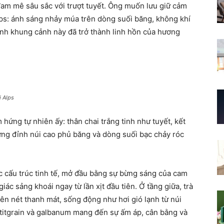
đam mê sâu sắc với trượt tuyết. Ông muốn lưu giữ cảm
Alps: ánh sáng nhảy múa trên dòng suối băng, không khí
ính khung cảnh này đã trở thành linh hồn của hương
i Alps
hứng tự nhiên ấy: thân chai trắng tinh như tuyết, kết
hững đỉnh núi cao phủ băng và dòng suối bạc chảy róc
 cấu trúc tinh tế, mở đầu bằng sự bừng sáng của cam
c sảng khoái ngay từ lần xịt đầu tiên. Ở tầng giữa, trà
nên nét thanh mát, sống động như hơi gió lạnh từ núi
titgrain và galbanum mang đến sự ấm áp, cân bằng và