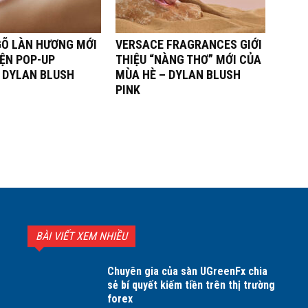
Õ LÀN HƯƠNG MỚI
VERSACE FRAGRANCES GIỚI
IỆN POP-UP
THIỆU “NÀNG THƠ” MỚI CỦA
 DYLAN BLUSH
MÙA HÈ – DYLAN BLUSH
PINK
BÀI VIẾT XEM NHIỀU
Chuyên gia của sàn UGreenFx chia
sẻ bí quyết kiếm tiền trên thị trường
forex