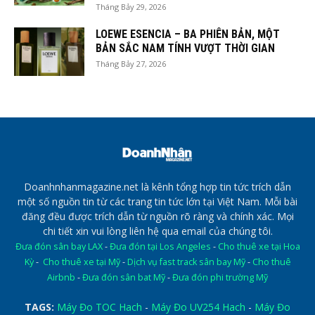
Tháng Bảy 29, 2026
LOEWE ESENCIA – BA PHIÊN BẢN, MỘT
BẢN SẮC NAM TÍNH VƯỢT THỜI GIAN
Tháng Bảy 27, 2026
Doanhnhanmagazine.net là kênh tổng hợp tin tức trích dẫn
một số nguồn tin từ các trang tin tức lớn tại Việt Nam. Mỗi bài
đăng đều được trích dẫn từ nguồn rõ ràng và chính xác. Mọi
chi tiết xin vui lòng liên hệ qua email của chúng tôi.
Đưa đón sân bay LAX
-
Đưa đón tại Los Angeles
-
Cho thuê xe tại Hoa
Kỳ
-
Cho thuê xe tại Mỹ
-
Dịch vụ fast track sân bay Mỹ
-
Cho thuê
Airbnb
-
Đưa đón sân bat Mỹ
-
Đưa đón phi trường Mỹ
TAGS:
Máy Đo TOC Hach
-
Máy Đo UV254 Hach
-
Máy Đo