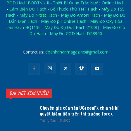
BOD Hach BODTrak II
-
Thiết Bị Quan Trắc Nước Online Hach
-
Cảm Biến DO Hach
-
Bộ Thuốc Thử TNT Hach
-
Máy Đo TSS
Hach
-
Máy Đo Nitrat Hach
-
Máy Đo Amoni Hach
-
Máy Đo Độ
Dẫn Điện Hach
-
Máy Đo pH Online Hach
-
Máy Đo Oxy Hòa
Tan Hach HQ1130
-
Máy Đo Độ Đục Hach 2100Q
-
Máy Đo Clo
Dư Hach
-
Máy Đo COD Hach DR3900
Contact us:
doanhnhanmagazine@gmail.com
BÀI VIẾT XEM NHIỀU
Chuyên gia của sàn UGreenFx chia sẻ bí
quyết kiếm tiền trên thị trường forex
Tháng Tám 15, 2020