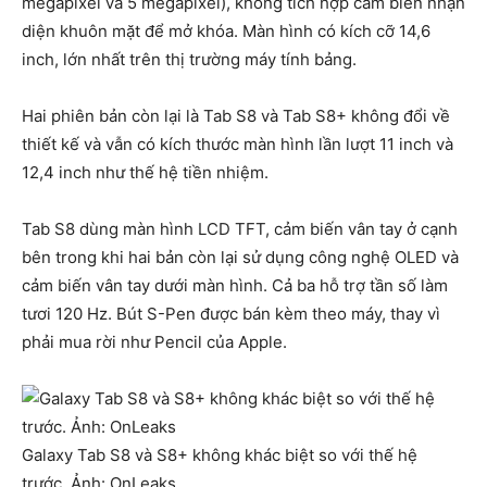
megapixel và 5 megapixel), không tích hợp cảm biến nhận
diện khuôn mặt để mở khóa. Màn hình có kích cỡ 14,6
inch, lớn nhất trên thị trường máy tính bảng.
Hai phiên bản còn lại là Tab S8 và Tab S8+ không đổi về
thiết kế và vẫn có kích thước màn hình lần lượt 11 inch và
12,4 inch như thế hệ tiền nhiệm.
Tab S8 dùng màn hình LCD TFT, cảm biến vân tay ở cạnh
bên trong khi hai bản còn lại sử dụng công nghệ OLED và
cảm biến vân tay dưới màn hình. Cả ba hỗ trợ tần số làm
tươi 120 Hz. Bút S-Pen được bán kèm theo máy, thay vì
phải mua rời như Pencil của Apple.
Galaxy Tab S8 và S8+ không khác biệt so với thế hệ
trước. Ảnh: OnLeaks