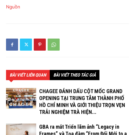
Nguồn
BÀI VIẾT LIÊN QUAN
BÀI VIẾT THEO TÁC GIẢ
CHAGEE ĐÁNH DẤU CỘT MỐC GRAND
OPENING TẠI TRUNG TÂM THÀNH PHỐ
HỒ CHÍ MINH VÀ GIỚI THIỆU TRỌN VẸN
TRẢI NGHIỆM TRÀ HIỆN...
GBA ra mắt Triển lãm ảnh “Legacy in
Frames” và Tọa đàm “From Đổi Mới to a