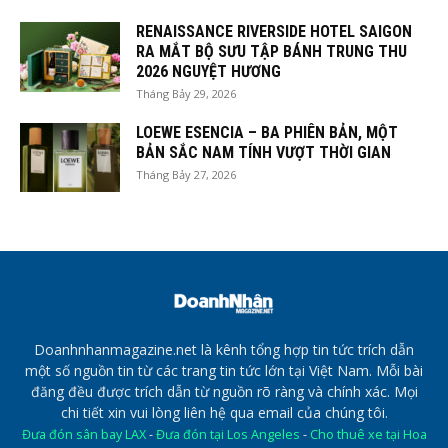
RENAISSANCE RIVERSIDE HOTEL SAIGON
RA MẮT BỘ SƯU TẬP BÁNH TRUNG THU
2026 NGUYỆT HƯƠNG
Tháng Bảy 29, 2026
LOEWE ESENCIA – BA PHIÊN BẢN, MỘT
BẢN SẮC NAM TÍNH VƯỢT THỜI GIAN
Tháng Bảy 27, 2026
Doanhnhanmagazine.net là kênh tổng hợp tin tức trích dẫn
một số nguồn tin từ các trang tin tức lớn tại Việt Nam. Mỗi bài
đăng đều được trích dẫn từ nguồn rõ ràng và chính xác. Mọi
chi tiết xin vui lòng liên hệ qua email của chúng tôi.
Đưa đón sân bay LAX
-
Đưa đón tại Los Angeles
-
Cho thuê xe tại Hoa