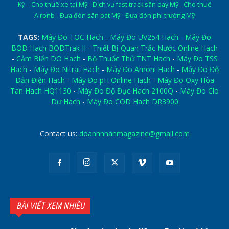
Kỳ
-
Cho thuê xe tại Mỹ
-
Dịch vụ fast track sân bay Mỹ
-
Cho thuê
Airbnb
-
Đưa đón sân bat Mỹ
-
Đưa đón phi trường Mỹ
TAGS:
Máy Đo TOC Hach
-
Máy Đo UV254 Hach
-
Máy Đo
BOD Hach BODTrak II
-
Thiết Bị Quan Trắc Nước Online Hach
-
Cảm Biến DO Hach
-
Bộ Thuốc Thử TNT Hach
-
Máy Đo TSS
Hach
-
Máy Đo Nitrat Hach
-
Máy Đo Amoni Hach
-
Máy Đo Độ
Dẫn Điện Hach
-
Máy Đo pH Online Hach
-
Máy Đo Oxy Hòa
Tan Hach HQ1130
-
Máy Đo Độ Đục Hach 2100Q
-
Máy Đo Clo
Dư Hach
-
Máy Đo COD Hach DR3900
Contact us:
doanhnhanmagazine@gmail.com
BÀI VIẾT XEM NHIỀU