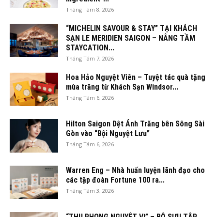
Tháng Tám 8, 2026
“MICHELIN SAVOUR & STAY” TẠI KHÁCH
SẠN LE MERIDIEN SAIGON – NÂNG TẦM
STAYCATION...
Tháng Tám 7, 2026
Hoa Hảo Nguyệt Viên – Tuyệt tác quà tặng
mùa trăng từ Khách Sạn Windsor...
Tháng Tám 6, 2026
Hilton Saigon Dệt Ánh Trăng bên Sông Sài
Gòn vào “Bội Nguyệt Lưu”
Tháng Tám 6, 2026
Warren Eng – Nhà huấn luyện lãnh đạo cho
các tập đoàn Fortune 100 ra...
Tháng Tám 3, 2026
“THU PHONG NGUYỆT VỊ” – BỘ SƯU TẬP