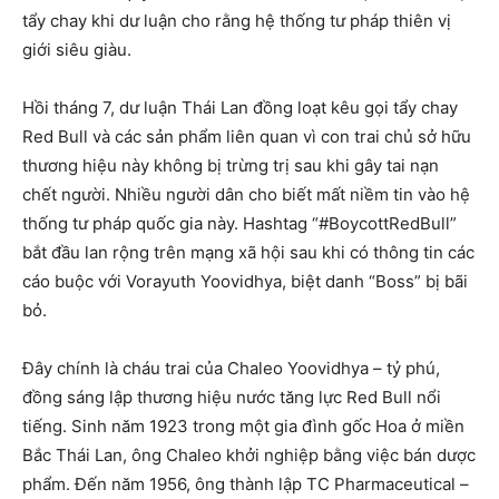
tẩy chay khi dư luận cho rằng hệ thống tư pháp thiên vị
giới siêu giàu.
Hồi tháng 7, dư luận Thái Lan đồng loạt kêu gọi tẩy chay
Red Bull và các sản phẩm liên quan vì con trai chủ sở hữu
thương hiệu này không bị trừng trị sau khi gây tai nạn
chết người. Nhiều người dân cho biết mất niềm tin vào hệ
thống tư pháp quốc gia này. Hashtag “#BoycottRedBull”
bắt đầu lan rộng trên mạng xã hội sau khi có thông tin các
cáo buộc với Vorayuth Yoovidhya, biệt danh “Boss” bị bãi
bỏ.
Đây chính là cháu trai của Chaleo Yoovidhya – tỷ phú,
đồng sáng lập thương hiệu nước tăng lực Red Bull nổi
tiếng. Sinh năm 1923 trong một gia đình gốc Hoa ở miền
Bắc Thái Lan, ông Chaleo khởi nghiệp bằng việc bán dược
phẩm. Đến năm 1956, ông thành lập TC Pharmaceutical –