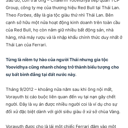
Sau đó, con trai ông – Chalerm Yoovidhya tiếp quản TCP
Group, công ty mẹ của thương hiệu Red Bull tại Thái Lan.
Theo
Forbes
, đây là gia tộc giàu thứ nhì Thái Lan. Bên
cạnh sở hữu một nửa hoạt động kinh doanh trên toàn cầu
của Red Bull, họ còn nắm giữ nhiều bất động sản, nhà
hàng, nhà máy rượu và là nhập khẩu chính thức duy nhất ở
Thái Lan của Ferrari.
Từng là niềm tự hào của người Thái nhưng gia tộc
Yoovidhya cũng nhanh chóng trở thành biểu tượng cho
sự bất bình đẳng tại đất nước này.
Tháng 9/2012 – khoảng nửa năm sau khi ông nội mất,
Vorayuth bị cáo buộc liên quan đến vụ tại nạn gây chết
người. Đây là vụ án được nhiều người coi là ví dụ cho sự
đối xử đặc biệt dành với giới siêu giàu ở xứ sở chùa Vàng.
Vorayuth được cho là lái một chiếc Ferrari đâm vào một