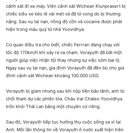
cảnh sát đi xe máy. Viên cảnh sát Wichean Klunprasert bị
chiếc siêu xe kéo lê vài mét và đã tử vong do bị thương
nặng. Sau vụ tai nạn, nồng độ cồn và cocaine được phát
hiện trong máu quý tử nhà Yoovidhya.
Cơ quan điều tra cho biết, chiếc Ferrrari đang chạy với
tốc độ 170km/h khi xảy ra va chạm. Vorayuth đã bắt một
người giúp việc nhận tội thay nhưng sự việc sớm bại lộ.
Ngay sau vụ tai nạn, gia đình Vorayuth đã đền bù cho gia
đình cảnh sát Wichean khoảng 100.000 USD.
Vorayuth bị giam nhưng sau khi nộp tiền bảo lãnh, anh từ
chối tham dự các phiên tòa. Cháu trai Chaleo Yoovidhya
trốn khỏi Thái Lan bằng một chuyên cơ riêng.
Sau đó, Vorayuth tiếp tục hưởng thụ cuộc sống xa xỉ tại
Anh. Mỗi lần thông tin về Vorayuth ở nước xuất hiện trên