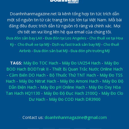
Doanhnhanmagazine.net là kênh tổng hợp tin tức trích dẫn
một số nguồn tin từ các trang tin tức lớn tại Việt Nam. Mỗi bài
đăng đều được trích dẫn từ nguồn rõ ràng và chính xác. Mọi
chi tiết xin vui lòng liên hệ qua email của chúng tôi.
Đưa đón sân bay LAX
-
Đưa đón tại Los Angeles
-
Cho thuê xe tại Hoa
Kỳ
-
Cho thuê xe tại Mỹ
-
Dịch vụ fast track sân bay Mỹ
-
Cho thuê
Airbnb
-
Đưa đón sân bat Mỹ
-
Đưa đón phi trường Mỹ
TAGS:
Máy Đo TOC Hach
-
Máy Đo UV254 Hach
-
Máy Đo
BOD Hach BODTrak II
-
Thiết Bị Quan Trắc Nước Online Hach
-
Cảm Biến DO Hach
-
Bộ Thuốc Thử TNT Hach
-
Máy Đo TSS
Hach
-
Máy Đo Nitrat Hach
-
Máy Đo Amoni Hach
-
Máy Đo Độ
Dẫn Điện Hach
-
Máy Đo pH Online Hach
-
Máy Đo Oxy Hòa
Tan Hach HQ1130
-
Máy Đo Độ Đục Hach 2100Q
-
Máy Đo Clo
Dư Hach
-
Máy Đo COD Hach DR3900
Contact us:
doanhnhanmagazine@gmail.com