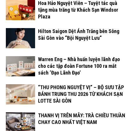
Hoa Hảo Nguyệt Viên – Tuyệt tác quà
tặng mùa trăng từ Khách Sạn Windsor
Plaza
Hilton Saigon Dệt Ánh Trăng bên Sông
Sài Gòn vào “Bội Nguyệt Lưu”
Warren Eng – Nhà huấn luyện lãnh đạo
cho các tập đoàn Fortune 100 ra mắt
sách ‘Đạo Lãnh Đạo’
“THU PHONG NGUYỆT VỊ” – BỘ SƯU TẬP
BÁNH TRUNG THU 2026 TỪ KHÁCH SẠN
LOTTE SÀI GÒN
THANH VỊ TRÊN MÂY: TRÀ CHIỀU THUẦN
CHAY CAO NHẤT VIỆT NAM