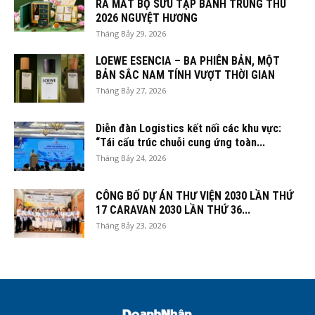
RA MẮT BỘ SƯU TẬP BÁNH TRUNG THU
2026 NGUYỆT HƯƠNG
Tháng Bảy 29, 2026
LOEWE ESENCIA – BA PHIÊN BẢN, MỘT
BẢN SẮC NAM TÍNH VƯỢT THỜI GIAN
Tháng Bảy 27, 2026
Diễn đàn Logistics kết nối các khu vực:
“Tái cấu trúc chuỗi cung ứng toàn...
Tháng Bảy 24, 2026
CÔNG BỐ DỰ ÁN THƯ VIỆN 2030 LẦN THỨ
17 CARAVAN 2030 LẦN THỨ 36...
Tháng Bảy 23, 2026