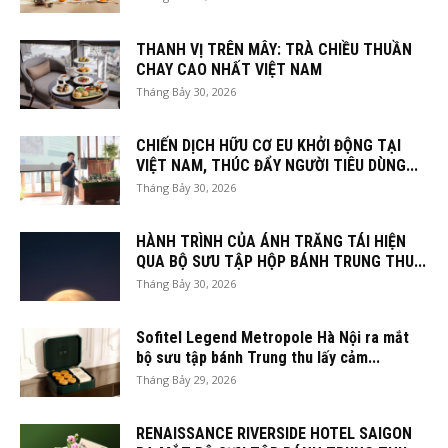
THANH VỊ TRÊN MÂY: TRÀ CHIỀU THUẦN
CHAY CAO NHẤT VIỆT NAM
Tháng Bảy 30, 2026
CHIẾN DỊCH HỮU CƠ EU KHỞI ĐỘNG TẠI
VIỆT NAM, THÚC ĐẨY NGƯỜI TIÊU DÙNG...
Tháng Bảy 30, 2026
HÀNH TRÌNH CỦA ÁNH TRĂNG TÁI HIỆN
QUA BỘ SƯU TẬP HỘP BÁNH TRUNG THU...
Tháng Bảy 30, 2026
Sofitel Legend Metropole Hà Nội ra mắt
bộ sưu tập bánh Trung thu lấy cảm...
Tháng Bảy 29, 2026
RENAISSANCE RIVERSIDE HOTEL SAIGON