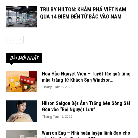
TRU BY HILTON: KHÁM PHÁ VIỆT NAM
QUA 14 ĐIỂM ĐẾN TỪ BẮC VÀO NAM
BÀI MỚI NHẤT
Hoa Hảo Nguyệt Viên – Tuyệt tác quà tặng
mùa trăng từ Khách Sạn Windsor...
Tháng Tám 6, 2026
Hilton Saigon Dệt Ánh Trăng bên Sông Sài
Gòn vào “Bội Nguyệt Lưu”
Tháng Tám 6, 2026
Warren Eng – Nhà huấn luyện lãnh đạo cho