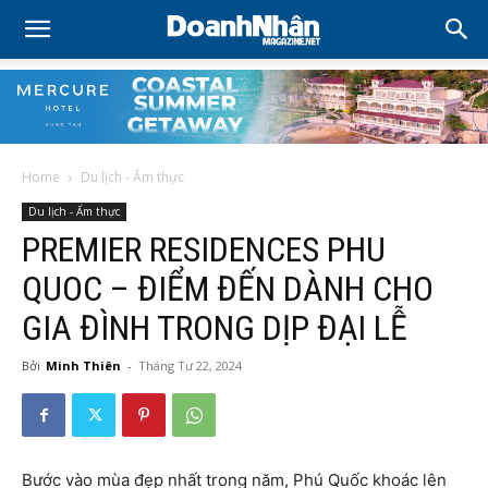
Home
Du lịch - Ẩm thực
Du lịch - Ẩm thực
PREMIER RESIDENCES PHU
QUOC – ĐIỂM ĐẾN DÀNH CHO
GIA ĐÌNH TRONG DỊP ĐẠI LỄ
Bởi
Minh Thiên
-
Tháng Tư 22, 2024
Bước vào mùa đẹp nhất trong năm, Phú Quốc khoác lên