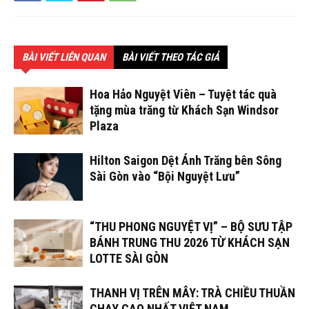
BÀI VIẾT LIÊN QUAN
BÀI VIẾT THEO TÁC GIẢ
Hoa Hảo Nguyệt Viên – Tuyệt tác quà
tặng mùa trăng từ Khách Sạn Windsor
Plaza
Hilton Saigon Dệt Ánh Trăng bên Sông
Sài Gòn vào “Bội Nguyệt Lưu”
“THU PHONG NGUYỆT VỊ” – BỘ SƯU TẬP
BÁNH TRUNG THU 2026 TỪ KHÁCH SẠN
LOTTE SÀI GÒN
THANH VỊ TRÊN MÂY: TRÀ CHIỀU THUẦN
CHAY CAO NHẤT VIỆT NAM