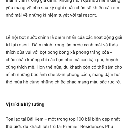
thành viên trong gia đình. Những món quà lưu niệm đáng
yêu mang về nhà sau kỳ nghỉ chắc chắn sẽ khiến các em
nhớ mãi về những kỉ niệm tuyệt vời tại resort.
Lễ hội bọt nước chính là điểm nhấn của các hoạt động giải
trí tại resort. Đắm mình trong làn nước xanh mát và thỏa
thích đùa vui với bọt bong bóng xà phòng trắng xóa –
chắc chắn không chỉ các bạn nhỏ mà các bậc phụ huynh
cũng thích mê. Hơn thế nữa, du khách còn có thể sắm cho
mình những bức ảnh check-in phong cách, mang đậm hơi
thở mùa hè cùng những chiếc phao mang màu sắc rực rỡ.​
Vị trí địa lí lý tưởng
Tọa lạc tại Bãi Kem – một trong top 100 bãi biển đẹp nhất
thế giới, du khách lưu trú tại Premier Residences Phu