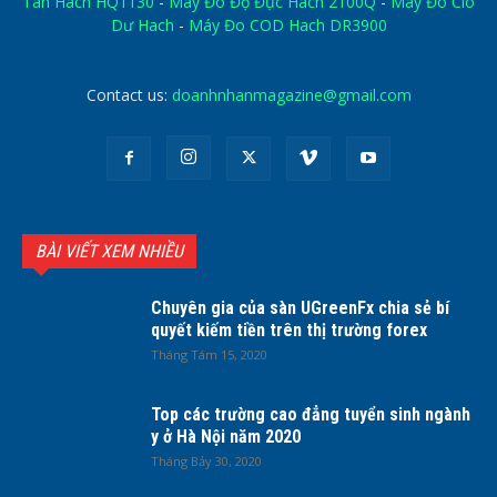
Tan Hach HQ1130
-
Máy Đo Độ Đục Hach 2100Q
-
Máy Đo Clo
Dư Hach
-
Máy Đo COD Hach DR3900
Contact us:
doanhnhanmagazine@gmail.com
BÀI VIẾT XEM NHIỀU
Chuyên gia của sàn UGreenFx chia sẻ bí
quyết kiếm tiền trên thị trường forex
Tháng Tám 15, 2020
Top các trường cao đẳng tuyển sinh ngành
y ở Hà Nội năm 2020
Tháng Bảy 30, 2020