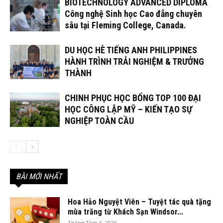
BIOTECHNOLOGY ADVANCED DIPLOMA
Công nghệ Sinh học Cao đẳng chuyên
sâu tại Fleming College, Canada.
DU HỌC HÈ TIẾNG ANH PHILIPPINES
HÀNH TRÌNH TRẢI NGHIỆM & TRƯỞNG
THÀNH
CHINH PHỤC HỌC BỔNG TOP 100 ĐẠI
HỌC CÔNG LẬP MỸ – KIẾN TẠO SỰ
NGHIỆP TOÀN CẦU
BÀI MỚI NHẤT
Hoa Hảo Nguyệt Viên – Tuyệt tác quà tặng
mùa trăng từ Khách Sạn Windsor...
Tháng Tám 6, 2026