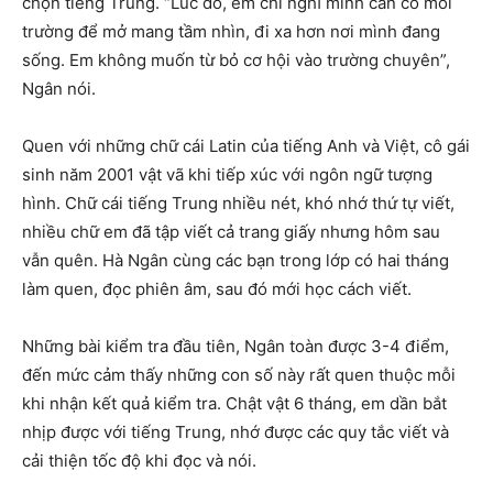
chọn tiếng Trung. “Lúc đó, em chỉ nghĩ mình cần có môi
trường để mở mang tầm nhìn, đi xa hơn nơi mình đang
sống. Em không muốn từ bỏ cơ hội vào trường chuyên”,
Ngân nói.
Quen với những chữ cái Latin của tiếng Anh và Việt, cô gái
sinh năm 2001 vật vã khi tiếp xúc với ngôn ngữ tượng
hình. Chữ cái tiếng Trung nhiều nét, khó nhớ thứ tự viết,
nhiều chữ em đã tập viết cả trang giấy nhưng hôm sau
vẫn quên. Hà Ngân cùng các bạn trong lớp có hai tháng
làm quen, đọc phiên âm, sau đó mới học cách viết.
Những bài kiểm tra đầu tiên, Ngân toàn được 3-4 điểm,
đến mức cảm thấy những con số này rất quen thuộc mỗi
khi nhận kết quả kiểm tra. Chật vật 6 tháng, em dần bắt
nhịp được với tiếng Trung, nhớ được các quy tắc viết và
cải thiện tốc độ khi đọc và nói.