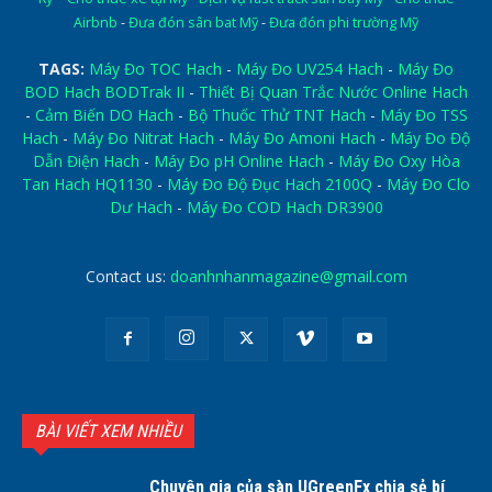
Airbnb
-
Đưa đón sân bat Mỹ
-
Đưa đón phi trường Mỹ
TAGS:
Máy Đo TOC Hach
-
Máy Đo UV254 Hach
-
Máy Đo
BOD Hach BODTrak II
-
Thiết Bị Quan Trắc Nước Online Hach
-
Cảm Biến DO Hach
-
Bộ Thuốc Thử TNT Hach
-
Máy Đo TSS
Hach
-
Máy Đo Nitrat Hach
-
Máy Đo Amoni Hach
-
Máy Đo Độ
Dẫn Điện Hach
-
Máy Đo pH Online Hach
-
Máy Đo Oxy Hòa
Tan Hach HQ1130
-
Máy Đo Độ Đục Hach 2100Q
-
Máy Đo Clo
Dư Hach
-
Máy Đo COD Hach DR3900
Contact us:
doanhnhanmagazine@gmail.com
BÀI VIẾT XEM NHIỀU
Chuyên gia của sàn UGreenFx chia sẻ bí