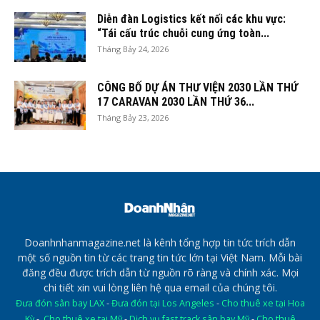
Diễn đàn Logistics kết nối các khu vực:
“Tái cấu trúc chuỗi cung ứng toàn...
Tháng Bảy 24, 2026
CÔNG BỐ DỰ ÁN THƯ VIỆN 2030 LẦN THỨ
17 CARAVAN 2030 LẦN THỨ 36...
Tháng Bảy 23, 2026
Doanhnhanmagazine.net là kênh tổng hợp tin tức trích dẫn
một số nguồn tin từ các trang tin tức lớn tại Việt Nam. Mỗi bài
đăng đều được trích dẫn từ nguồn rõ ràng và chính xác. Mọi
chi tiết xin vui lòng liên hệ qua email của chúng tôi.
Đưa đón sân bay LAX
-
Đưa đón tại Los Angeles
-
Cho thuê xe tại Hoa
Kỳ
-
Cho thuê xe tại Mỹ
-
Dịch vụ fast track sân bay Mỹ
-
Cho thuê