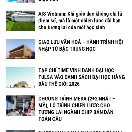
AIS Vietnam: Khi giáo dục không chỉ là
điểm số, mà là một chiến lược dài hạn
cho tương lai của mỗi học sinh
GIAO LƯU VĂN HOÁ – HÀNH TRÌNH HỘI
NHẬP TỪ BẬC TRUNG HỌC
TẠP CHÍ TIME VINH DANH ĐẠI HỌC
TULSA VÀO DANH SÁCH ĐẠI HỌC HÀNG
ĐẦU THẾ GIỚI 2026
CHƯƠNG TRÌNH MESA (2+2 NHẬT –
MỸ), LỘ TRÌNH CHIẾN LƯỢC CHO
TƯƠNG LAI NGÀNH CHIP BÁN DẪN
TOÀN CẦU