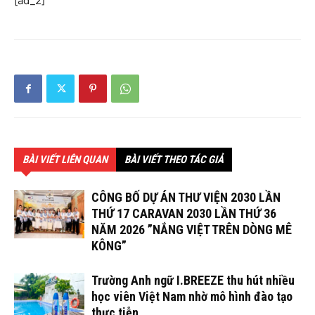
[ad_2]
BÀI VIẾT LIÊN QUAN
BÀI VIẾT THEO TÁC GIẢ
CÔNG BỐ DỰ ÁN THƯ VIỆN 2030 LẦN
THỨ 17 CARAVAN 2030 LẦN THỨ 36
NĂM 2026 ”NẮNG VIỆT TRÊN DÒNG MÊ
KÔNG”
Trường Anh ngữ I.BREEZE thu hút nhiều
học viên Việt Nam nhờ mô hình đào tạo
thực tiễn