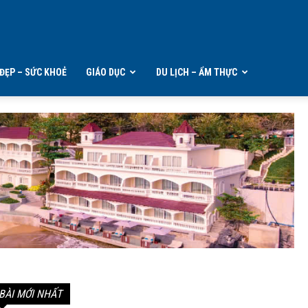
ĐẸP – SỨC KHOẺ
GIÁO DỤC
DU LỊCH – ẨM THỰC
BÀI MỚI NHẤT