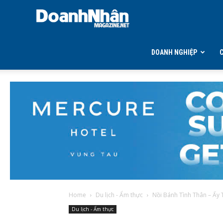
DOANH
NHÂN
DOANH NGHIỆP
MAGAZINE
Home
Du lịch - Ẩm thực
Nồi Bánh Tình Thân – Ấy 
Du lịch - Ẩm thực