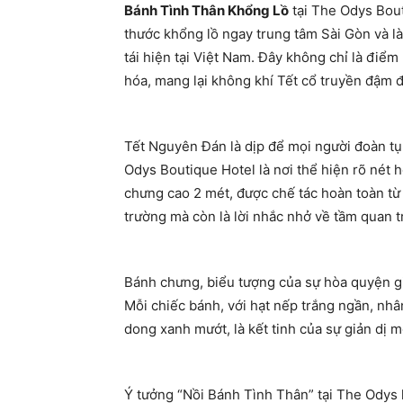
Bánh Tình Thân Khổng Lồ
tại The Odys Bout
thước khổng lồ ngay trung tâm Sài Gòn và là
tái hiện tại Việt Nam. Đây không chỉ là điể
hóa, mang lại không khí Tết cổ truyền đậm đ
Tết Nguyên Đán là dịp để mọi người đoàn tụ
Odys Boutique Hotel là nơi thể hiện rõ nét 
chưng cao 2 mét, được chế tác hoàn toàn từ 
trường mà còn là lời nhắc nhở về tầm quan tr
Bánh chưng, biểu tượng của sự hòa quyện giữ
Mỗi chiếc bánh, với hạt nếp trắng ngần, nh
dong xanh mướt, là kết tinh của sự giản dị
Ý tưởng “Nồi Bánh Tình Thân” tại The Odys 