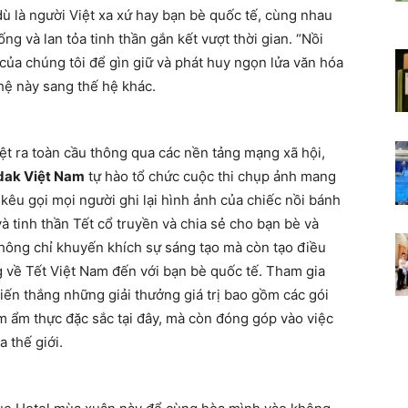
ù là người Việt xa xứ hay bạn bè quốc tế, cùng nhau
ống và lan tỏa tinh thần gắn kết vượt thời gian. “Nồi
của chúng tôi để gìn giữ và phát huy ngọn lửa văn hóa
 hệ này sang thế hệ khác.
iệt ra toàn cầu thông qua các nền tảng mạng xã hội,
dak Việt Nam
tự hào tổ chức cuộc thi chụp ảnh mang
 kêu gọi mọi người ghi lại hình ảnh của chiếc nồi bánh
à tinh thần Tết cổ truyền và chia sẻ cho bạn bè và
hông chỉ khuyến khích sự sáng tạo mà còn tạo điều
g về Tết Việt Nam đến với bạn bè quốc tế. Tham gia
hiến thắng những giải thưởng giá trị bao gồm các gói
ệm ẩm thực đặc sắc tại đây, mà còn đóng góp vào việc
a thế giới.