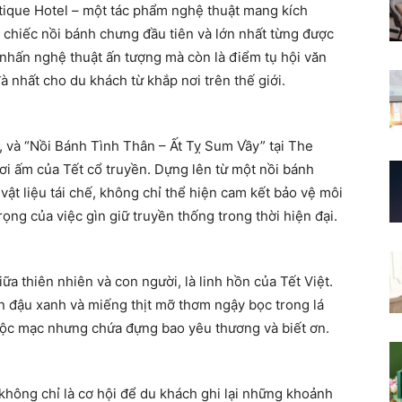
ique Hotel – một tác phẩm nghệ thuật mang kích
 chiếc nồi bánh chưng đầu tiên và lớn nhất từng được
m nhấn nghệ thuật ấn tượng mà còn là điểm tụ hội văn
à nhất cho du khách từ khắp nơi trên thế giới.
, và “Nồi Bánh Tình Thân – Ất Tỵ Sum Vầy” tại The
hơi ấm của Tết cổ truyền. Dựng lên từ một nồi bánh
vật liệu tái chế, không chỉ thể hiện cam kết bảo vệ môi
ọng của việc gìn giữ truyền thống trong thời hiện đại.
a thiên nhiên và con người, là linh hồn của Tết Việt.
ân đậu xanh và miếng thịt mỡ thơm ngậy bọc trong lá
 mộc mạc nhưng chứa đựng bao yêu thương và biết ơn.
không chỉ là cơ hội để du khách ghi lại những khoảnh