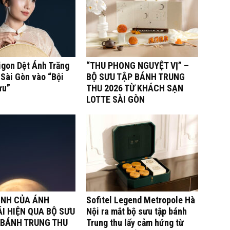
igon Dệt Ánh Trăng
“THU PHONG NGUYỆT VỊ” –
Sài Gòn vào “Bội
BỘ SƯU TẬP BÁNH TRUNG
ưu”
THU 2026 TỪ KHÁCH SẠN
LOTTE SÀI GÒN
ÌNH CỦA ÁNH
Sofitel Legend Metropole Hà
I HIỆN QUA BỘ SƯU
Nội ra mắt bộ sưu tập bánh
 BÁNH TRUNG THU
Trung thu lấy cảm hứng từ