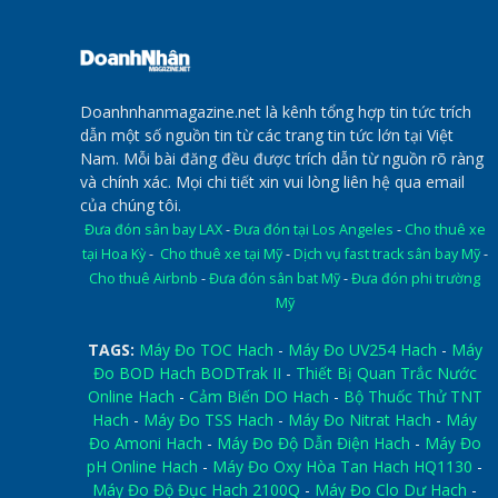
Doanhnhanmagazine.net là kênh tổng hợp tin tức trích
dẫn một số nguồn tin từ các trang tin tức lớn tại Việt
Nam. Mỗi bài đăng đều được trích dẫn từ nguồn rõ ràng
và chính xác. Mọi chi tiết xin vui lòng liên hệ qua email
của chúng tôi.
Đưa đón sân bay LAX
-
Đưa đón tại Los Angeles
-
Cho thuê xe
tại Hoa Kỳ
-
Cho thuê xe tại Mỹ
-
Dịch vụ fast track sân bay Mỹ
-
Cho thuê Airbnb
-
Đưa đón sân bat Mỹ
-
Đưa đón phi trường
Mỹ
TAGS:
Máy Đo TOC Hach
-
Máy Đo UV254 Hach
-
Máy
Đo BOD Hach BODTrak II
-
Thiết Bị Quan Trắc Nước
Online Hach
-
Cảm Biến DO Hach
-
Bộ Thuốc Thử TNT
Hach
-
Máy Đo TSS Hach
-
Máy Đo Nitrat Hach
-
Máy
Đo Amoni Hach
-
Máy Đo Độ Dẫn Điện Hach
-
Máy Đo
pH Online Hach
-
Máy Đo Oxy Hòa Tan Hach HQ1130
-
Máy Đo Độ Đục Hach 2100Q
-
Máy Đo Clo Dư Hach
-