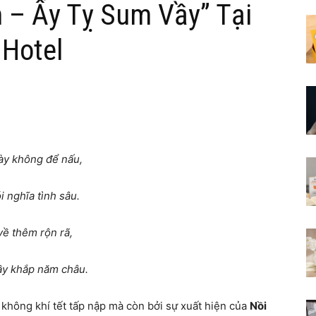
 – Ấy Tỵ Sum Vầy” Tại
 Hotel
ày không để nấu,
i nghĩa tình sâu.
về thêm rộn rã,
y khắp năm châu.
 không khí tết tấp nập mà còn bởi sự xuất hiện của
Nồi