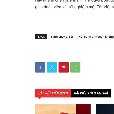
Hãy nhanh chân ghé thăm The Odys Boutiqu
gian đoàn viên và trải nghiệm một Tết Việt r
TAGS
Bánh chưng Tết
Nồi bánh tình thân khổng
BÀI VIẾT LIÊN QUAN
BÀI VIẾT THEO TÁC GIẢ