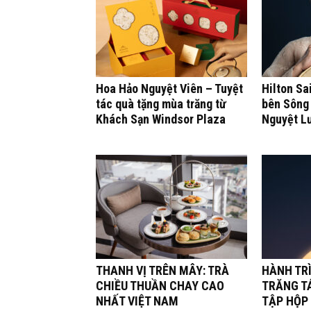
Hoa Hảo Nguyệt Viên – Tuyệt
Hilton Sa
tác quà tặng mùa trăng từ
bên Sông 
Khách Sạn Windsor Plaza
Nguyệt L
THANH VỊ TRÊN MÂY: TRÀ
HÀNH TR
CHIỀU THUẦN CHAY CAO
TRĂNG TÁ
NHẤT VIỆT NAM
TẬP HỘP