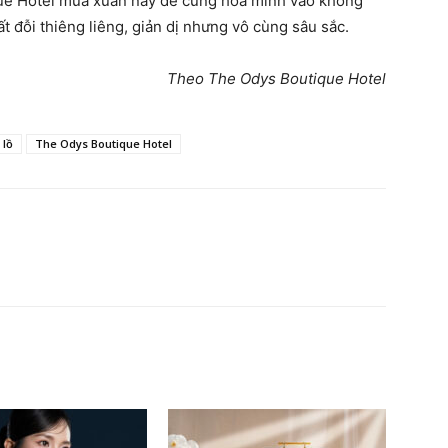
e Hotel mùa xuân này để cùng hòa mình vào không
ất đỗi thiêng liêng, giản dị nhưng vô cùng sâu sắc.
Theo The Odys Boutique Hotel
 lồ
The Odys Boutique Hotel