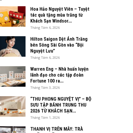
Hoa Hảo Nguyệt Viên – Tuyệt
tác quà tặng mùa trăng từ
Khách Sạn Windsor...
Tháng Tám 6, 2026
Hilton Saigon Dệt Ánh Trăng
bên Sông Sài Gòn vào “Bội
Nguyệt Lưu”
Tháng Tám 6, 2026
Warren Eng – Nhà huấn luyện
lãnh đạo cho các tập đoàn
Fortune 100 ra...
Tháng Tám 3, 2026
“THU PHONG NGUYỆT VỊ” – BỘ
SƯU TẬP BÁNH TRUNG THU
2026 TỪ KHÁCH SẠN...
Tháng Tám 1, 2026
THANH VỊ TRÊN MÂY: TRÀ