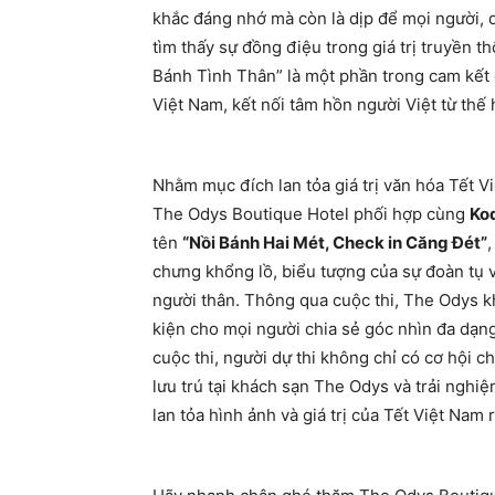
khắc đáng nhớ mà còn là dịp để mọi người, d
tìm thấy sự đồng điệu trong giá trị truyền th
Bánh Tình Thân” là một phần trong cam kết 
Việt Nam, kết nối tâm hồn người Việt từ thế
Nhằm mục đích lan tỏa giá trị văn hóa Tết V
The Odys Boutique Hotel phối hợp cùng
Ko
tên
“Nồi Bánh Hai Mét, Check in Căng Đét”
,
chưng khổng lồ, biểu tượng của sự đoàn tụ v
người thân. Thông qua cuộc thi, The Odys k
kiện cho mọi người chia sẻ góc nhìn đa dạn
cuộc thi, người dự thi không chỉ có cơ hội c
lưu trú tại khách sạn The Odys và trải nghi
lan tỏa hình ảnh và giá trị của Tết Việt Nam r