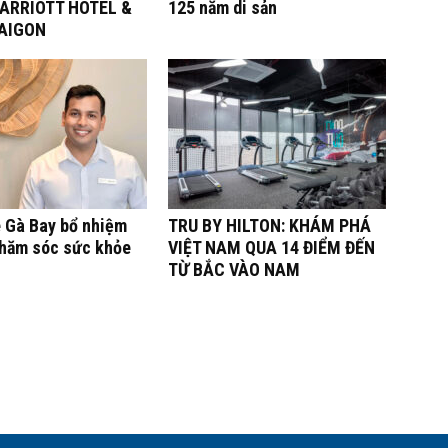
ARRIOTT HOTEL &
125 năm di sản
SAIGON
ê Gà Bay bổ nhiệm
TRU BY HILTON: KHÁM PHÁ
Chăm sóc sức khỏe
VIỆT NAM QUA 14 ĐIỂM ĐẾN
TỪ BẮC VÀO NAM