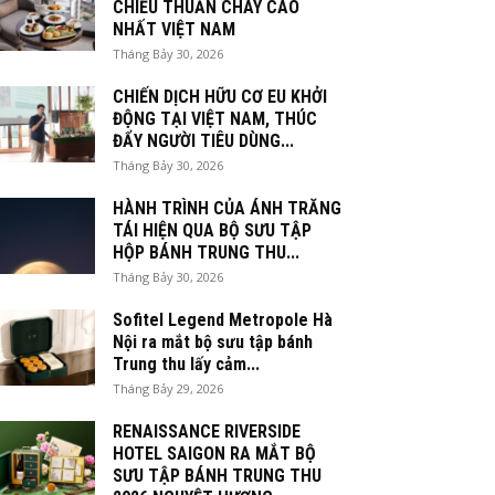
CHIỀU THUẦN CHAY CAO
NHẤT VIỆT NAM
Tháng Bảy 30, 2026
CHIẾN DỊCH HỮU CƠ EU KHỞI
ĐỘNG TẠI VIỆT NAM, THÚC
ĐẨY NGƯỜI TIÊU DÙNG...
Tháng Bảy 30, 2026
HÀNH TRÌNH CỦA ÁNH TRĂNG
TÁI HIỆN QUA BỘ SƯU TẬP
HỘP BÁNH TRUNG THU...
Tháng Bảy 30, 2026
Sofitel Legend Metropole Hà
Nội ra mắt bộ sưu tập bánh
Trung thu lấy cảm...
Tháng Bảy 29, 2026
RENAISSANCE RIVERSIDE
HOTEL SAIGON RA MẮT BỘ
SƯU TẬP BÁNH TRUNG THU