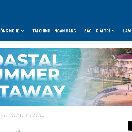
CÔNG NGHỆ
TÀI CHÍNH – NGÂN HÀNG
SAO – GIẢI TRÍ
LÀM 
Tỵ Sum Vầy” Tại The Odys...