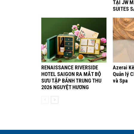
TẠI JW M
SUITES 
RENAISSANCE RIVERSIDE
Azerai K
HOTEL SAIGON RA MẮT BỘ
Quản lý 
SƯU TẬP BÁNH TRUNG THU
và Spa
2026 NGUYỆT HƯƠNG