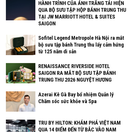
HÀNH TRÌNH CỦA ÁNH TRĂNG TÁI HIỆN
QUA BỘ SƯU TẬP HỘP BÁNH TRUNG THU
TẠI JW MARRIOTT HOTEL & SUITES
SAIGON
Sofitel Legend Metropole Hà Nội ra mắt
bộ sưu tập bánh Trung thu lấy cảm hứng
từ 125 năm di sản
RENAISSANCE RIVERSIDE HOTEL
SAIGON RA MẮT BỘ SƯU TẬP BÁNH
TRUNG THU 2026 NGUYỆT HƯƠNG
Azerai Kê Gà Bay bổ nhiệm Quản lý
Chăm sóc sức khỏe và Spa
TRU BY HILTON: KHÁM PHÁ VIỆT NAM
QUA 14 ĐIỂM ĐẾN TỪ BẮC VÀO NAM