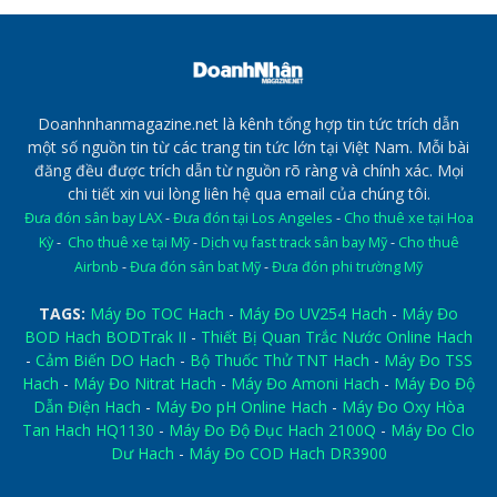
Doanhnhanmagazine.net là kênh tổng hợp tin tức trích dẫn
một số nguồn tin từ các trang tin tức lớn tại Việt Nam. Mỗi bài
đăng đều được trích dẫn từ nguồn rõ ràng và chính xác. Mọi
chi tiết xin vui lòng liên hệ qua email của chúng tôi.
Đưa đón sân bay LAX
-
Đưa đón tại Los Angeles
-
Cho thuê xe tại Hoa
Kỳ
-
Cho thuê xe tại Mỹ
-
Dịch vụ fast track sân bay Mỹ
-
Cho thuê
Airbnb
-
Đưa đón sân bat Mỹ
-
Đưa đón phi trường Mỹ
TAGS:
Máy Đo TOC Hach
-
Máy Đo UV254 Hach
-
Máy Đo
BOD Hach BODTrak II
-
Thiết Bị Quan Trắc Nước Online Hach
-
Cảm Biến DO Hach
-
Bộ Thuốc Thử TNT Hach
-
Máy Đo TSS
Hach
-
Máy Đo Nitrat Hach
-
Máy Đo Amoni Hach
-
Máy Đo Độ
Dẫn Điện Hach
-
Máy Đo pH Online Hach
-
Máy Đo Oxy Hòa
Tan Hach HQ1130
-
Máy Đo Độ Đục Hach 2100Q
-
Máy Đo Clo
Dư Hach
-
Máy Đo COD Hach DR3900