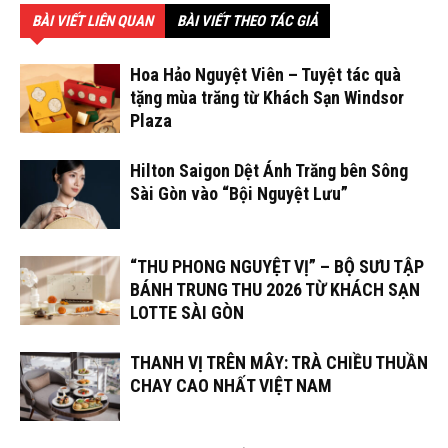
BÀI VIẾT LIÊN QUAN
BÀI VIẾT THEO TÁC GIẢ
Hoa Hảo Nguyệt Viên – Tuyệt tác quà
tặng mùa trăng từ Khách Sạn Windsor
Plaza
Hilton Saigon Dệt Ánh Trăng bên Sông
Sài Gòn vào “Bội Nguyệt Lưu”
“THU PHONG NGUYỆT VỊ” – BỘ SƯU TẬP
BÁNH TRUNG THU 2026 TỪ KHÁCH SẠN
LOTTE SÀI GÒN
THANH VỊ TRÊN MÂY: TRÀ CHIỀU THUẦN
CHAY CAO NHẤT VIỆT NAM