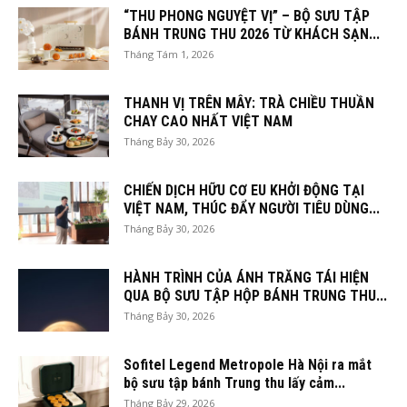
“THU PHONG NGUYỆT VỊ” – BỘ SƯU TẬP
BÁNH TRUNG THU 2026 TỪ KHÁCH SẠN...
Tháng Tám 1, 2026
THANH VỊ TRÊN MÂY: TRÀ CHIỀU THUẦN
CHAY CAO NHẤT VIỆT NAM
Tháng Bảy 30, 2026
CHIẾN DỊCH HỮU CƠ EU KHỞI ĐỘNG TẠI
VIỆT NAM, THÚC ĐẨY NGƯỜI TIÊU DÙNG...
Tháng Bảy 30, 2026
HÀNH TRÌNH CỦA ÁNH TRĂNG TÁI HIỆN
QUA BỘ SƯU TẬP HỘP BÁNH TRUNG THU...
Tháng Bảy 30, 2026
Sofitel Legend Metropole Hà Nội ra mắt
bộ sưu tập bánh Trung thu lấy cảm...
Tháng Bảy 29, 2026