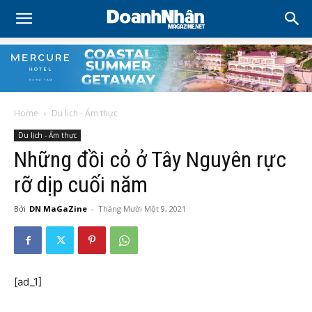
Home
Du lịch - Ẩm thực
Du lịch - Ẩm thực
Những đồi cỏ ở Tây Nguyên rực
rỡ dịp cuối năm
Bởi
DN MaGaZine
-
Tháng Mười Một 9, 2021
[ad_1]