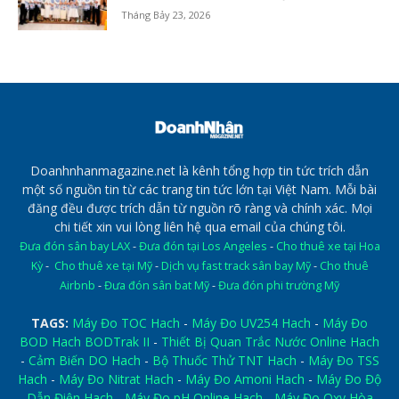
Tháng Bảy 23, 2026
Doanhnhanmagazine.net là kênh tổng hợp tin tức trích dẫn
một số nguồn tin từ các trang tin tức lớn tại Việt Nam. Mỗi bài
đăng đều được trích dẫn từ nguồn rõ ràng và chính xác. Mọi
chi tiết xin vui lòng liên hệ qua email của chúng tôi.
Đưa đón sân bay LAX
-
Đưa đón tại Los Angeles
-
Cho thuê xe tại Hoa
Kỳ
-
Cho thuê xe tại Mỹ
-
Dịch vụ fast track sân bay Mỹ
-
Cho thuê
Airbnb
-
Đưa đón sân bat Mỹ
-
Đưa đón phi trường Mỹ
TAGS:
Máy Đo TOC Hach
-
Máy Đo UV254 Hach
-
Máy Đo
BOD Hach BODTrak II
-
Thiết Bị Quan Trắc Nước Online Hach
-
Cảm Biến DO Hach
-
Bộ Thuốc Thử TNT Hach
-
Máy Đo TSS
Hach
-
Máy Đo Nitrat Hach
-
Máy Đo Amoni Hach
-
Máy Đo Độ
Dẫn Điện Hach
-
Máy Đo pH Online Hach
-
Máy Đo Oxy Hòa