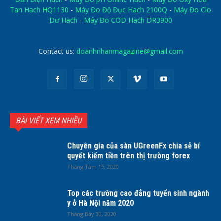
Tan Hach HQ1130
-
Máy Đo Độ Đục Hach 2100Q
-
Máy Đo Clo
Dư Hach
-
Máy Đo COD Hach DR3900
Contact us:
doanhnhanmagazine@gmail.com
BÀI VIẾT XEM NHIỀU
Chuyên gia của sàn UGreenFx chia sẻ bí
quyết kiếm tiền trên thị trường forex
Tháng Tám 15, 2020
Top các trường cao đẳng tuyển sinh ngành
y ở Hà Nội năm 2020
Tháng Bảy 30, 2020