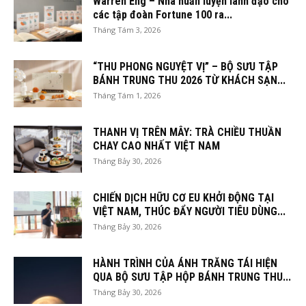
Warren Eng – Nhà huấn luyện lãnh đạo cho
các tập đoàn Fortune 100 ra...
Tháng Tám 3, 2026
“THU PHONG NGUYỆT VỊ” – BỘ SƯU TẬP
BÁNH TRUNG THU 2026 TỪ KHÁCH SẠN...
Tháng Tám 1, 2026
THANH VỊ TRÊN MÂY: TRÀ CHIỀU THUẦN
CHAY CAO NHẤT VIỆT NAM
Tháng Bảy 30, 2026
CHIẾN DỊCH HỮU CƠ EU KHỞI ĐỘNG TẠI
VIỆT NAM, THÚC ĐẨY NGƯỜI TIÊU DÙNG...
Tháng Bảy 30, 2026
HÀNH TRÌNH CỦA ÁNH TRĂNG TÁI HIỆN
QUA BỘ SƯU TẬP HỘP BÁNH TRUNG THU...
Tháng Bảy 30, 2026