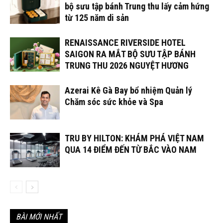
bộ sưu tập bánh Trung thu lấy cảm hứng
từ 125 năm di sản
RENAISSANCE RIVERSIDE HOTEL
SAIGON RA MẮT BỘ SƯU TẬP BÁNH
TRUNG THU 2026 NGUYỆT HƯƠNG
Azerai Kê Gà Bay bổ nhiệm Quản lý
Chăm sóc sức khỏe và Spa
TRU BY HILTON: KHÁM PHÁ VIỆT NAM
QUA 14 ĐIỂM ĐẾN TỪ BẮC VÀO NAM
BÀI MỚI NHẤT