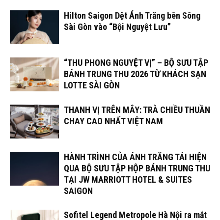
Hilton Saigon Dệt Ánh Trăng bên Sông
Sài Gòn vào “Bội Nguyệt Lưu”
“THU PHONG NGUYỆT VỊ” – BỘ SƯU TẬP
BÁNH TRUNG THU 2026 TỪ KHÁCH SẠN
LOTTE SÀI GÒN
THANH VỊ TRÊN MÂY: TRÀ CHIỀU THUẦN
CHAY CAO NHẤT VIỆT NAM
HÀNH TRÌNH CỦA ÁNH TRĂNG TÁI HIỆN
QUA BỘ SƯU TẬP HỘP BÁNH TRUNG THU
TẠI JW MARRIOTT HOTEL & SUITES
SAIGON
Sofitel Legend Metropole Hà Nội ra mắt