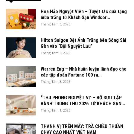
Hoa Hảo Nguyệt Viên – Tuyệt tác quà tặng
mùa trăng từ Khách Sạn Windsor...
Tháng Tám 6, 2026
Hilton Saigon Dệt Ánh Trăng bên Sông Sài
Gòn vào “Bội Nguyệt Lưu”
Tháng Tám 6, 2026
Warren Eng – Nhà huấn luyện lãnh đạo cho
các tập đoàn Fortune 100 ra...
Tháng Tám 3, 2026
“THU PHONG NGUYỆT VỊ” – BỘ SƯU TẬP
BÁNH TRUNG THU 2026 TỪ KHÁCH SẠN...
Tháng Tám 1, 2026
THANH VỊ TRÊN MÂY: TRÀ CHIỀU THUẦN
CHAY CAO NHẤT VIỆT NAM