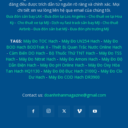
đăng đều được trích dẫn từ nguồn rõ ràng và chính xác. Mọi
chi tiết xin vui lòng liên hệ qua email của chúng tôi.
Đưa đón sân bay LAX
-
Đưa đón tại Los Angeles
-
Cho thuê xe tại Hoa
Kỳ
-
Cho thuê xe tại Mỹ
-
Dịch vụ fast track sân bay Mỹ
-
Cho thuê
Airbnb
-
Đưa đón sân bat Mỹ
-
Đưa đón phi trường Mỹ
TAGS:
Máy Đo TOC Hach
-
Máy Đo UV254 Hach
-
Máy Đo
BOD Hach BODTrak II
-
Thiết Bị Quan Trắc Nước Online Hach
-
Cảm Biến DO Hach
-
Bộ Thuốc Thử TNT Hach
-
Máy Đo TSS
Hach
-
Máy Đo Nitrat Hach
-
Máy Đo Amoni Hach
-
Máy Đo Độ
Dẫn Điện Hach
-
Máy Đo pH Online Hach
-
Máy Đo Oxy Hòa
Tan Hach HQ1130
-
Máy Đo Độ Đục Hach 2100Q
-
Máy Đo Clo
Dư Hach
-
Máy Đo COD Hach DR3900
Contact us:
doanhnhanmagazine@gmail.com