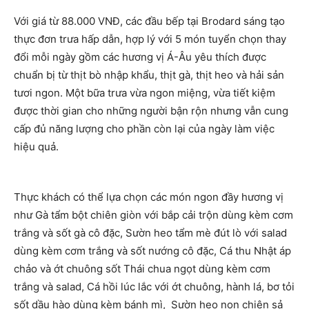
Với giá từ 88.000 VNĐ, các đầu bếp tại Brodard sáng tạo
thực đơn trưa hấp dẫn, hợp lý với 5 món tuyển chọn thay
đổi mỗi ngày gồm các hương vị Á-Âu yêu thích được
chuẩn bị từ thịt bò nhập khẩu, thịt gà, thịt heo và hải sản
tươi ngon. Một bữa trưa vừa ngon miệng, vừa tiết kiệm
được thời gian cho những người bận rộn nhưng vẫn cung
cấp đủ năng lượng cho phần còn lại của ngày làm việc
hiệu quả.
Thực khách có thể lựa chọn các món ngon đầy hương vị
như Gà tẩm bột chiên giòn với bắp cải trộn dùng kèm cơm
trắng và sốt gà cô đặc, Sườn heo tẩm mè đút lò với salad
dùng kèm cơm trắng và sốt nướng cô đặc, Cá thu Nhật áp
chảo và ớt chuông sốt Thái chua ngọt dùng kèm cơm
trắng và salad, Cá hồi lúc lắc với ớt chuông, hành lá, bơ tỏi
sốt dầu hào dùng kèm bánh mì, Sườn heo non chiên sả