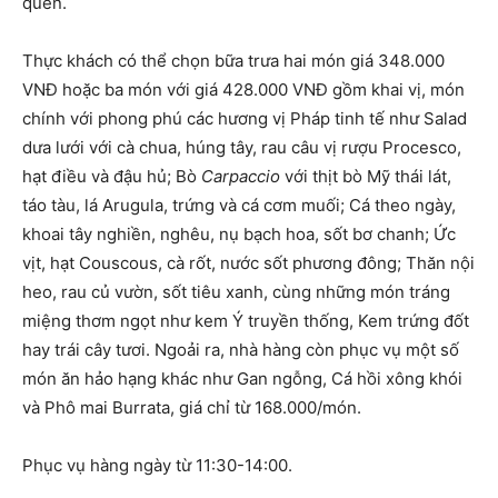
quên.
Thực khách có thể chọn bữa trưa hai món giá 348.000
VNĐ hoặc ba món với giá 428.000 VNĐ gồm khai vị, món
chính với phong phú các hương vị Pháp tinh tế như Salad
dưa lưới với cà chua, húng tây, rau câu vị rượu Procesco,
hạt điều và đậu hủ; Bò
Carpaccio
với thịt bò Mỹ thái lát,
táo tàu, lá Arugula, trứng và cá cơm muối; Cá theo ngày,
khoai tây nghiền, nghêu, nụ bạch hoa, sốt bơ chanh; Ức
vịt, hạt Couscous, cà rốt, nước sốt phương đông; Thăn nội
heo, rau củ vườn, sốt tiêu xanh, cùng những món tráng
miệng thơm ngọt như kem Ý truyền thống, Kem trứng đốt
hay trái cây tươi. Ngoải ra, nhà hàng còn phục vụ một số
món ăn hảo hạng khác như Gan ngỗng, Cá hồi xông khói
và Phô mai Burrata, giá chỉ từ 168.000/món.
Phục vụ hàng ngày từ 11:30-14:00.