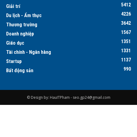
5412
Giải trí
4226
Du lịch - Ẩm thực
3642
Thương trường
1567
Doanh nghiệp
1351
Giáo dục
1331
Tài chính - Ngân hàng
1137
Startup
990
Bất động sản
© Design by: HauITPham -
seo.gp24@gmail.com