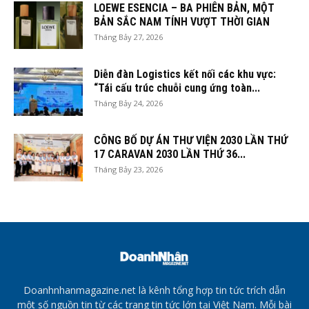
LOEWE ESENCIA – BA PHIÊN BẢN, MỘT
BẢN SẮC NAM TÍNH VƯỢT THỜI GIAN
Tháng Bảy 27, 2026
Diễn đàn Logistics kết nối các khu vực:
“Tái cấu trúc chuỗi cung ứng toàn...
Tháng Bảy 24, 2026
CÔNG BỐ DỰ ÁN THƯ VIỆN 2030 LẦN THỨ
17 CARAVAN 2030 LẦN THỨ 36...
Tháng Bảy 23, 2026
Doanhnhanmagazine.net là kênh tổng hợp tin tức trích dẫn
một số nguồn tin từ các trang tin tức lớn tại Việt Nam. Mỗi bài