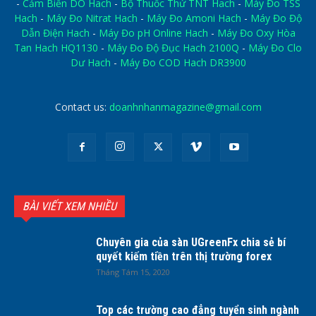
-
Cảm Biến DO Hach
-
Bộ Thuốc Thử TNT Hach
-
Máy Đo TSS
Hach
-
Máy Đo Nitrat Hach
-
Máy Đo Amoni Hach
-
Máy Đo Độ
Dẫn Điện Hach
-
Máy Đo pH Online Hach
-
Máy Đo Oxy Hòa
Tan Hach HQ1130
-
Máy Đo Độ Đục Hach 2100Q
-
Máy Đo Clo
Dư Hach
-
Máy Đo COD Hach DR3900
Contact us:
doanhnhanmagazine@gmail.com
BÀI VIẾT XEM NHIỀU
Chuyên gia của sàn UGreenFx chia sẻ bí
quyết kiếm tiền trên thị trường forex
Tháng Tám 15, 2020
Top các trường cao đẳng tuyển sinh ngành