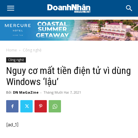
Home
Công nghệ
Công nghệ
Nguy cơ mất tiền điện tử vì dùng
Windows ‘lậu’
Bởi
DN MaGaZine
-
Tháng Mười Hai 7, 2021
[ad_1]