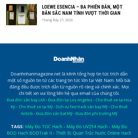
LOEWE ESENCIA – BA PHIÊN BẢN, MỘT
BẢN SẮC NAM TÍNH VƯỢT THỜI GIAN
Tháng Bảy 27, 2026
Doanhnhanmagazine.net là kênh tổng hợp tin tức trích dẫn
một số nguồn tin từ các trang tin tức lớn tại Việt Nam. Mỗi bài
đăng đều được trích dẫn từ nguồn rõ ràng và chính xác. Mọi
chi tiết xin vui lòng liên hệ qua email của chúng tôi.
Đưa đón sân bay LAX
-
Đưa đón tại Los Angeles
-
Cho thuê xe tại Hoa
Kỳ
-
Cho thuê xe tại Mỹ
-
Dịch vụ fast track sân bay Mỹ
-
Cho thuê
Airbnb
-
Đưa đón sân bat Mỹ
-
Đưa đón phi trường Mỹ
TAGS:
Máy Đo TOC Hach
-
Máy Đo UV254 Hach
-
Máy Đo
BOD Hach BODTrak II
-
Thiết Bị Quan Trắc Nước Online Hach