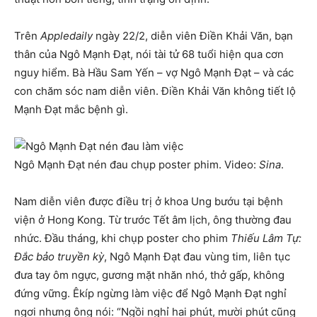
Trên
Appledaily
ngày 22/2, diễn viên Điền Khải Văn, bạn
thân của Ngô Mạnh Đạt, nói tài tử 68 tuổi hiện qua cơn
nguy hiểm. Bà Hầu Sam Yến – vợ Ngô Mạnh Đạt – và các
con chăm sóc nam diễn viên. Điền Khải Văn không tiết lộ
Mạnh Đạt mắc bệnh gì.
Ngô Mạnh Đạt nén đau chụp poster phim. Video:
Sina
.
Nam diễn viên được điều trị ở khoa Ung bướu tại bệnh
viện ở Hong Kong. Từ trước Tết âm lịch, ông thường đau
nhức. Đầu tháng, khi chụp poster cho phim
Thiếu Lâm Tự:
Đắc bảo truyền kỳ
, Ngô Mạnh Đạt đau vùng tim, liên tục
đưa tay ôm ngực, gương mặt nhăn nhó, thở gấp, không
đứng vững. Êkíp ngừng làm việc để Ngô Mạnh Đạt nghỉ
ngơi nhưng ông nói: “Ngồi nghỉ hai phút, mười phút cũng