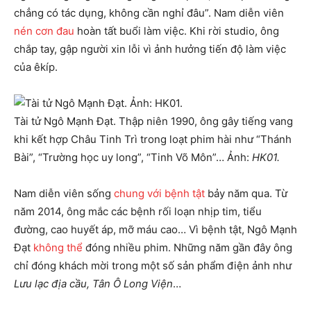
chẳng có tác dụng, không cần nghỉ đâu”. Nam diễn viên
nén cơn đau
hoàn tất buổi làm việc. Khi rời studio, ông
chắp tay, gập người xin lỗi vì ảnh hưởng tiến độ làm việc
của êkíp.
Tài tử Ngô Mạnh Đạt. Thập niên 1990, ông gây tiếng vang
khi kết hợp Châu Tinh Trì trong loạt phim hài như “Thánh
Bài”, “Trường học uy long”, “Tinh Võ Môn”… Ảnh:
HK01.
Nam diễn viên sống
chung với bệnh tật
bảy năm qua. Từ
năm 2014, ông mắc các bệnh rối loạn nhịp tim, tiểu
đường, cao huyết áp, mỡ máu cao… Vì bệnh tật, Ngô Mạnh
Đạt
không thể
đóng nhiều phim. Những năm gần đây ông
chỉ đóng khách mời trong một số sản phẩm điện ảnh như
Lưu lạc địa cầu, Tân Ô Long Viện
…