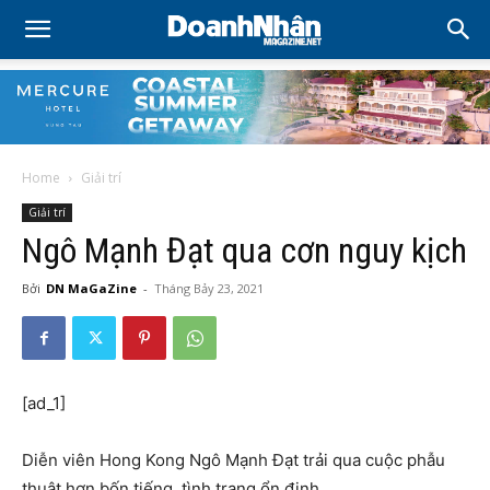
Home
Giải trí
Giải trí
Ngô Mạnh Đạt qua cơn nguy kịch
Bởi
DN MaGaZine
-
Tháng Bảy 23, 2021
[ad_1]
Diễn viên Hong Kong Ngô Mạnh Đạt trải qua cuộc phẫu
thuật hơn bốn tiếng, tình trạng ổn định.