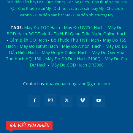
Đưa đón sân bay LAX
-
Đưa đón tại Los Angeles
-
Cho thuê xe tại Hoa
Kỳ
-
Cho thuê xe tại Mỹ
-
Dịch vụ fast track sân bay Mỹ
-
Cho thuê
Airbnb
-
Đưa đón sân bat Mỹ
-
Đưa đón phi trường Mỹ
TAGS:
Máy Đo TOC Hach
-
Máy Đo UV254 Hach
-
Máy Đo
BOD Hach BODTrak II
-
Thiết Bị Quan Trắc Nước Online Hach
-
Cảm Biến DO Hach
-
Bộ Thuốc Thử TNT Hach
-
Máy Đo TSS
Hach
-
Máy Đo Nitrat Hach
-
Máy Đo Amoni Hach
-
Máy Đo Độ
Dẫn Điện Hach
-
Máy Đo pH Online Hach
-
Máy Đo Oxy Hòa
Tan Hach HQ1130
-
Máy Đo Độ Đục Hach 2100Q
-
Máy Đo Clo
Dư Hach
-
Máy Đo COD Hach DR3900
Contact us:
doanhnhanmagazine@gmail.com
BÀI VIẾT XEM NHIỀU