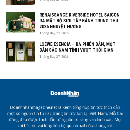
RENAISSANCE RIVERSIDE HOTEL SAIGON
RA MẮT BỘ SƯU TẬP BÁNH TRUNG THU
2026 NGUYỆT HƯƠNG
Tháng Bảy 29, 2026
LOEWE ESENCIA – BA PHIÊN BẢN, MỘT
BẢN SẮC NAM TÍNH VƯỢT THỜI GIAN
Tháng Bảy 27, 2026
Doanhnhanmagazine.net là kênh tổng hợp tin tức trích dẫn
một số nguồn tin từ các trang tin tức lớn tại Việt Nam. Mỗi bài
đăng đều được trích dẫn từ nguồn rõ ràng và chính xác. Mọi
chi tiết xin vui lòng liên hệ qua email của chúng tôi.