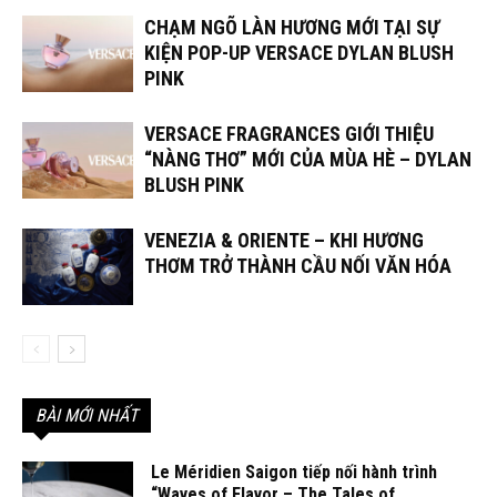
CHẠM NGÕ LÀN HƯƠNG MỚI TẠI SỰ
KIỆN POP-UP VERSACE DYLAN BLUSH
PINK
VERSACE FRAGRANCES GIỚI THIỆU
“NÀNG THƠ” MỚI CỦA MÙA HÈ – DYLAN
BLUSH PINK
VENEZIA & ORIENTE – KHI HƯƠNG
THƠM TRỞ THÀNH CẦU NỐI VĂN HÓA
BÀI MỚI NHẤT
Le Méridien Saigon tiếp nối hành trình
“Waves of Flavor – The Tales of