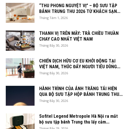
“THU PHONG NGUYỆT VỊ” – BỘ SƯU TẬP
BÁNH TRUNG THU 2026 TỪ KHÁCH SẠN...
Tháng Tám 1, 2026
THANH VỊ TRÊN MÂY: TRÀ CHIỀU THUẦN
CHAY CAO NHẤT VIỆT NAM
Tháng Bảy 30, 2026
CHIẾN DỊCH HỮU CƠ EU KHỞI ĐỘNG TẠI
VIỆT NAM, THÚC ĐẨY NGƯỜI TIÊU DÙNG...
Tháng Bảy 30, 2026
HÀNH TRÌNH CỦA ÁNH TRĂNG TÁI HIỆN
QUA BỘ SƯU TẬP HỘP BÁNH TRUNG THU...
Tháng Bảy 30, 2026
Sofitel Legend Metropole Hà Nội ra mắt
bộ sưu tập bánh Trung thu lấy cảm...
Tháng Bảy 29, 2026