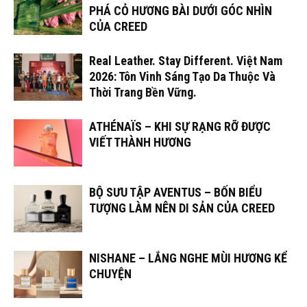
PHÁ CỎ HƯƠNG BÀI DƯỚI GÓC NHÌN
CỦA CREED
Real Leather. Stay Different. Việt Nam
2026: Tôn Vinh Sáng Tạo Da Thuộc Và
Thời Trang Bền Vững.
ATHÉNAÏS – KHI SỰ RẠNG RỠ ĐƯỢC
VIẾT THÀNH HƯƠNG
BỘ SƯU TẬP AVENTUS – BỐN BIỂU
TƯỢNG LÀM NÊN DI SẢN CỦA CREED
NISHANE – LẮNG NGHE MÙI HƯƠNG KỂ
CHUYỆN