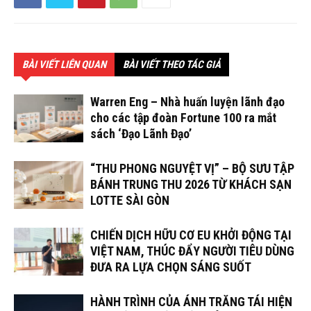
BÀI VIẾT LIÊN QUAN
BÀI VIẾT THEO TÁC GIẢ
Warren Eng – Nhà huấn luyện lãnh đạo
cho các tập đoàn Fortune 100 ra mắt
sách ‘Đạo Lãnh Đạo’
“THU PHONG NGUYỆT VỊ” – BỘ SƯU TẬP
BÁNH TRUNG THU 2026 TỪ KHÁCH SẠN
LOTTE SÀI GÒN
CHIẾN DỊCH HỮU CƠ EU KHỞI ĐỘNG TẠI
VIỆT NAM, THÚC ĐẨY NGƯỜI TIÊU DÙNG
ĐƯA RA LỰA CHỌN SÁNG SUỐT
HÀNH TRÌNH CỦA ÁNH TRĂNG TÁI HIỆN