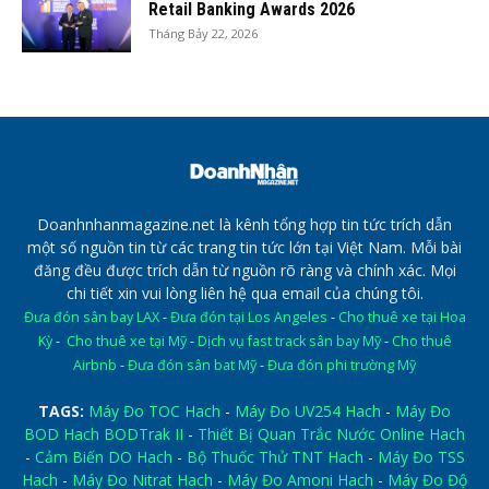
Retail Banking Awards 2026
Tháng Bảy 22, 2026
Doanhnhanmagazine.net là kênh tổng hợp tin tức trích dẫn
một số nguồn tin từ các trang tin tức lớn tại Việt Nam. Mỗi bài
đăng đều được trích dẫn từ nguồn rõ ràng và chính xác. Mọi
chi tiết xin vui lòng liên hệ qua email của chúng tôi.
Đưa đón sân bay LAX
-
Đưa đón tại Los Angeles
-
Cho thuê xe tại Hoa
Kỳ
-
Cho thuê xe tại Mỹ
-
Dịch vụ fast track sân bay Mỹ
-
Cho thuê
Airbnb
-
Đưa đón sân bat Mỹ
-
Đưa đón phi trường Mỹ
TAGS:
Máy Đo TOC Hach
-
Máy Đo UV254 Hach
-
Máy Đo
BOD Hach BODTrak II
-
Thiết Bị Quan Trắc Nước Online Hach
-
Cảm Biến DO Hach
-
Bộ Thuốc Thử TNT Hach
-
Máy Đo TSS
Hach
-
Máy Đo Nitrat Hach
-
Máy Đo Amoni Hach
-
Máy Đo Độ