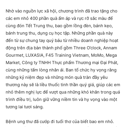
Nhờ vào nguồn lực xã hội, chương trình đã trao tặng cho
các em nhỏ 400 phần quà ấm áp và rực rỡ sắc màu để
cùng đón Tết Trung thu, bao gồm lồng đèn, bánh kẹo,
bánh trung thu, dụng cụ học tập. Những phần quà này
đến từ sự chung tay quý báu từ nhiều doanh nghiệp hoạt
động trên địa bàn thành phố gồm Three O’clock, Annam
Gourmet, LUXASIA, F45 Training Vietnam, MoMo, Mega
Market, Công ty TNHH Thực phẩm Thương mại Đại Phát,
cùng những tấm lòng nhân ái. Ban tổ chức hy vọng rằng
những kỷ niệm đẹp và những món quà tràn đầy yêu
thương này sẽ là liều thuốc tinh thần quý giá, giúp các em
nhỏ thêm nghị lực để vượt qua những khó khăn trong quá
trình điều trị, luôn giữ vững niềm tin và hy vọng vào một
tương lai tươi sáng.
Bệnh ung thư đã cướp đi tuổi thơ của biết bao em nhỏ.