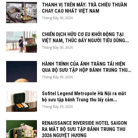
THANH VỊ TRÊN MÂY: TRÀ CHIỀU THUẦN
CHAY CAO NHẤT VIỆT NAM
Tháng Bảy 30, 2026
CHIẾN DỊCH HỮU CƠ EU KHỞI ĐỘNG TẠI
VIỆT NAM, THÚC ĐẨY NGƯỜI TIÊU DÙNG...
Tháng Bảy 30, 2026
HÀNH TRÌNH CỦA ÁNH TRĂNG TÁI HIỆN
QUA BỘ SƯU TẬP HỘP BÁNH TRUNG THU...
Tháng Bảy 30, 2026
Sofitel Legend Metropole Hà Nội ra mắt
bộ sưu tập bánh Trung thu lấy cảm...
Tháng Bảy 29, 2026
RENAISSANCE RIVERSIDE HOTEL SAIGON
RA MẮT BỘ SƯU TẬP BÁNH TRUNG THU
2026 NGUYỆT HƯƠNG