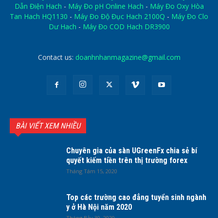
Dẫn Điện Hach
-
Máy Đo pH Online Hach
-
Máy Đo Oxy Hòa
Tan Hach HQ1130
-
Máy Đo Độ Đục Hach 2100Q
-
Máy Đo Clo
Dư Hach
-
Máy Đo COD Hach DR3900
Contact us:
doanhnhanmagazine@gmail.com
BÀI VIẾT XEM NHIỀU
Chuyên gia của sàn UGreenFx chia sẻ bí
quyết kiếm tiền trên thị trường forex
Tháng Tám 15, 2020
Top các trường cao đẳng tuyển sinh ngành
y ở Hà Nội năm 2020
Tháng Bảy 30, 2020