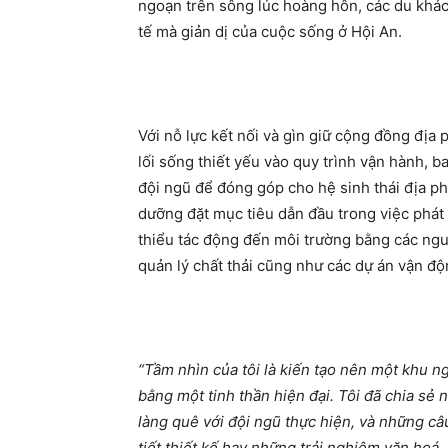
ngoạn trên sông lúc hoàng hôn, các du khác
tế mà giản dị của cuộc sống ở Hội An.
Với nỗ lực kết nối và gìn giữ cộng đồng đị
lối sống thiết yếu vào quy trình vận hành, b
đội ngũ để đóng góp cho hệ sinh thái địa p
dưỡng đặt mục tiêu dẫn đầu trong việc phát 
thiểu tác động đến môi trường bằng các ng
quản lý chất thải cũng như các dự án vận độ
“
Tầm nhìn của tôi là kiến tạo nên một khu n
bằng một tinh thần hiện đại. Tôi đã chia sẻ
làng quê với đội ngũ thực hiện, và những câ
tiết thiết kế hay những trải nghiệm văn hoá.