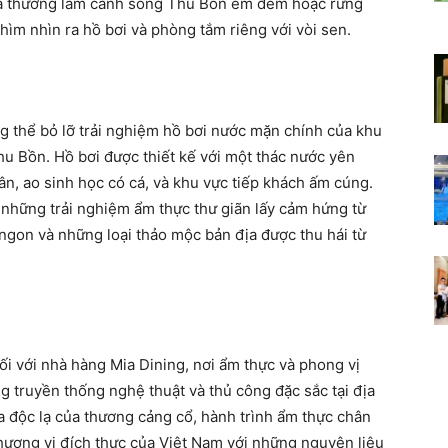
n và thưởng lãm cảnh sông Thu Bồn êm đềm hoặc rừng
ìm nhìn ra hồ bơi và phòng tắm riêng với vòi sen.
g thể bỏ lỡ trải nghiệm hồ bơi nước mặn chính của khu
hu Bồn. Hồ bơi được thiết kế với một thác nước yên
n, ao sinh học có cá, và khu vực tiếp khách ấm cúng.
 những trải nghiệm ẩm thực thư giãn lấy cảm hứng từ
ngon và những loại thảo mộc bản địa được thu hái từ
ối với nhà hàng Mia Dining, nơi ẩm thực và phong vị
g truyền thống nghệ thuật và thủ công đặc sắc tại địa
a độc lạ của thương cảng cổ, hành trình ẩm thực chân
ương vị đích thực của Việt Nam với những nguyên liệu