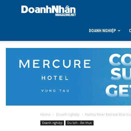
DOANH
NHÂN
DOANH NGHIỆP
MAGAZINE
Home
Doanh nghiệp
Namia River Retreat khai tr
Doanh nghiệp
Du lịch - Ẩm thực