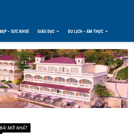
ĐẸP – SỨC KHOẺ
GIÁO DỤC
DU LỊCH – ẨM THỰC
BÀI MỚI NHẤT