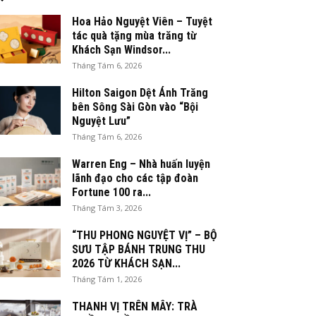
Hoa Hảo Nguyệt Viên – Tuyệt
tác quà tặng mùa trăng từ
Khách Sạn Windsor...
Tháng Tám 6, 2026
Hilton Saigon Dệt Ánh Trăng
bên Sông Sài Gòn vào “Bội
Nguyệt Lưu”
Tháng Tám 6, 2026
Warren Eng – Nhà huấn luyện
lãnh đạo cho các tập đoàn
Fortune 100 ra...
Tháng Tám 3, 2026
“THU PHONG NGUYỆT VỊ” – BỘ
SƯU TẬP BÁNH TRUNG THU
2026 TỪ KHÁCH SẠN...
Tháng Tám 1, 2026
THANH VỊ TRÊN MÂY: TRÀ