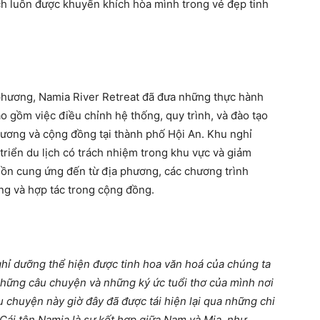
h luôn được khuyến khích hòa mình trong vẻ đẹp tinh
a phương, Namia River Retreat đã đưa những thực hành
ao gồm việc điều chỉnh hệ thống, quy trình, và đào tạo
hương và cộng đồng tại thành phố Hội An. Khu nghỉ
triển du lịch có trách nhiệm trong khu vực và giảm
uồn cung ứng đến từ địa phương, các chương trình
ng và hợp tác trong cộng đồng.
ghỉ dưỡng thể hiện được tinh hoa văn hoá của chúng ta
 những câu chuyện và những ký ức tuổi thơ của mình nơi
u chuyện này giờ đây đã được tái hiện lại qua những chi
 Cái tên Namia là sự kết hợp giữa Nam và Mia, như