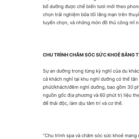
bổ dưỡng được chế biến tươi mới theo phong
chọn trải nghiệm bữa tối lãng mạn trên thuy
tuyển chọn, và những món đồ thủ công mĩ n
CHU TRÌNH CHĂM SÓC SỨC KHOẺ BẰNG 
Sự an dưỡng trong từng kỳ nghỉ của du khác
cả khách nghỉ tại khu nghỉ dưỡng có thể tậ
phút/khách/đêm nghỉ dưỡng, bao gồm 30 ph
nguồn gốc địa phương và 60 phút trị liệu t
để thải độc, làm dịu tâm trí và cơ thể.
“Chu trình spa và chăm sóc sức khoẻ mang