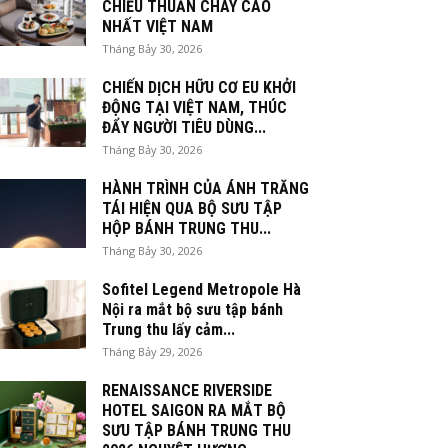
CHIỀU THUẦN CHAY CAO
NHẤT VIỆT NAM
Tháng Bảy 30, 2026
CHIẾN DỊCH HỮU CƠ EU KHỞI
ĐỘNG TẠI VIỆT NAM, THÚC
ĐẨY NGƯỜI TIÊU DÙNG...
Tháng Bảy 30, 2026
HÀNH TRÌNH CỦA ÁNH TRĂNG
TÁI HIỆN QUA BỘ SƯU TẬP
HỘP BÁNH TRUNG THU...
Tháng Bảy 30, 2026
Sofitel Legend Metropole Hà
Nội ra mắt bộ sưu tập bánh
Trung thu lấy cảm...
Tháng Bảy 29, 2026
RENAISSANCE RIVERSIDE
HOTEL SAIGON RA MẮT BỘ
SƯU TẬP BÁNH TRUNG THU