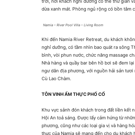
trời, nơi khách nghỉ dưỡng có thể thư giã
dừa xanh mát. Phòng ngủ rộng có bồn tắm ch
Namia – River Pool Villa – Living Room
Khi đến Namia River Retreat, du khách khôn
nghỉ dưỡng, có tầm nhìn bao quát ra sông T
bình, vòi phun nước, chức năng massage châ
Nhà hàng và quầy bar bên hồ bơi sẽ đem lại
ngư dân địa phương, với nguồn hải sản tươi 
Cù Lao Chàm.
TÔN VINH ẨM THỰC PHỐ CỔ
Khu vực sảnh đón khách trong đất liền kết n
Hội An toả sáng. Được lấy cảm hứng từ nhữn
phương, cũng như các loại gia vị và hàng hó
thực của Namia sẽ mang đến cho du khách h