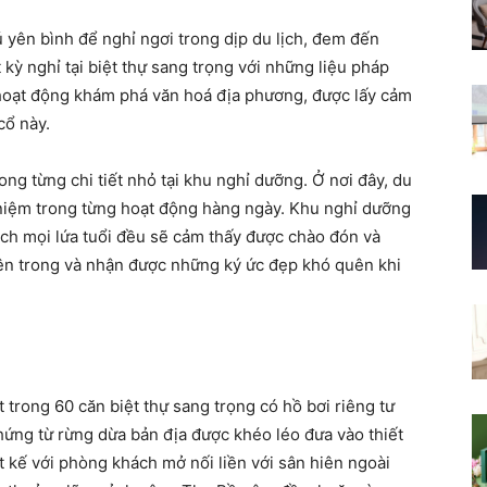
 yên bình để nghỉ ngơi trong dịp du lịch, đem đến
kỳ nghỉ tại biệt thự sang trọng với những liệu pháp
hoạt động khám phá văn hoá địa phương, được lấy cảm
cổ này.
g từng chi tiết nhỏ tại khu nghỉ dưỡng. Ở nơi đây, du
iệm trong từng hoạt động hàng ngày. Khu nghỉ dưỡng
ách mọi lứa tuổi đều sẽ cảm thấy được chào đón và
 bên trong và nhận được những ký ức đẹp khó quên khi
 trong 60 căn biệt thự sang trọng có hồ bơi riêng tư
ng từ rừng dừa bản địa được khéo léo đưa vào thiết
t kế với phòng khách mở nối liền với sân hiên ngoài