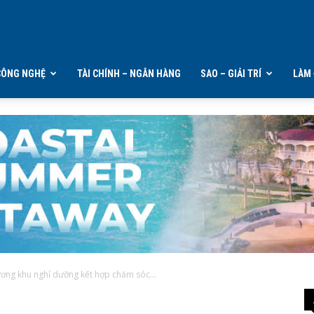
CÔNG NGHỆ
TÀI CHÍNH – NGÂN HÀNG
SAO – GIẢI TRÍ
LÀM 
ương khu nghỉ dưỡng kết hợp chăm sóc...