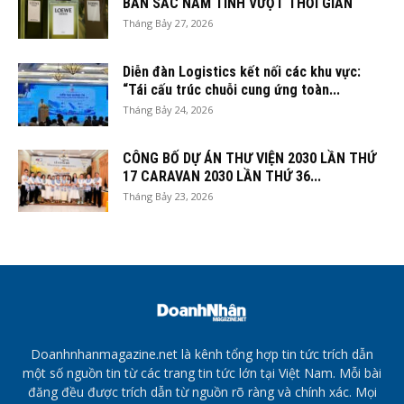
BẢN SẮC NAM TÍNH VƯỢT THỜI GIAN
Tháng Bảy 27, 2026
Diễn đàn Logistics kết nối các khu vực:
“Tái cấu trúc chuỗi cung ứng toàn...
Tháng Bảy 24, 2026
CÔNG BỐ DỰ ÁN THƯ VIỆN 2030 LẦN THỨ
17 CARAVAN 2030 LẦN THỨ 36...
Tháng Bảy 23, 2026
Doanhnhanmagazine.net là kênh tổng hợp tin tức trích dẫn
một số nguồn tin từ các trang tin tức lớn tại Việt Nam. Mỗi bài
đăng đều được trích dẫn từ nguồn rõ ràng và chính xác. Mọi