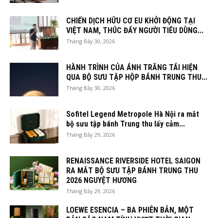
CHIẾN DỊCH HỮU CƠ EU KHỞI ĐỘNG TẠI
VIỆT NAM, THÚC ĐẨY NGƯỜI TIÊU DÙNG...
Tháng Bảy 30, 2026
HÀNH TRÌNH CỦA ÁNH TRĂNG TÁI HIỆN
QUA BỘ SƯU TẬP HỘP BÁNH TRUNG THU...
Tháng Bảy 30, 2026
Sofitel Legend Metropole Hà Nội ra mắt
bộ sưu tập bánh Trung thu lấy cảm...
Tháng Bảy 29, 2026
RENAISSANCE RIVERSIDE HOTEL SAIGON
RA MẮT BỘ SƯU TẬP BÁNH TRUNG THU
2026 NGUYỆT HƯƠNG
Tháng Bảy 29, 2026
LOEWE ESENCIA – BA PHIÊN BẢN, MỘT