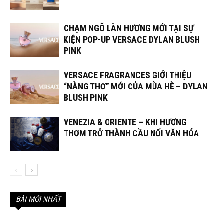
CHẠM NGÕ LÀN HƯƠNG MỚI TẠI SỰ
KIỆN POP-UP VERSACE DYLAN BLUSH
PINK
VERSACE FRAGRANCES GIỚI THIỆU
“NÀNG THƠ” MỚI CỦA MÙA HÈ – DYLAN
BLUSH PINK
VENEZIA & ORIENTE – KHI HƯƠNG
THƠM TRỞ THÀNH CẦU NỐI VĂN HÓA
BÀI MỚI NHẤT