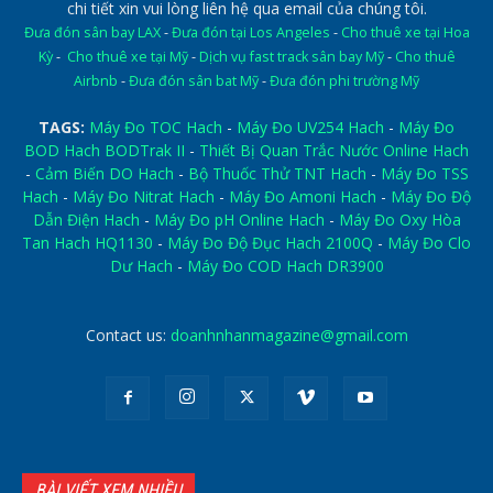
chi tiết xin vui lòng liên hệ qua email của chúng tôi.
Đưa đón sân bay LAX
-
Đưa đón tại Los Angeles
-
Cho thuê xe tại Hoa
Kỳ
-
Cho thuê xe tại Mỹ
-
Dịch vụ fast track sân bay Mỹ
-
Cho thuê
Airbnb
-
Đưa đón sân bat Mỹ
-
Đưa đón phi trường Mỹ
TAGS:
Máy Đo TOC Hach
-
Máy Đo UV254 Hach
-
Máy Đo
BOD Hach BODTrak II
-
Thiết Bị Quan Trắc Nước Online Hach
-
Cảm Biến DO Hach
-
Bộ Thuốc Thử TNT Hach
-
Máy Đo TSS
Hach
-
Máy Đo Nitrat Hach
-
Máy Đo Amoni Hach
-
Máy Đo Độ
Dẫn Điện Hach
-
Máy Đo pH Online Hach
-
Máy Đo Oxy Hòa
Tan Hach HQ1130
-
Máy Đo Độ Đục Hach 2100Q
-
Máy Đo Clo
Dư Hach
-
Máy Đo COD Hach DR3900
Contact us:
doanhnhanmagazine@gmail.com
BÀI VIẾT XEM NHIỀU