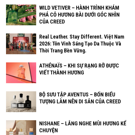
WILD VETIVER – HÀNH TRÌNH KHÁM
PHÁ CỎ HƯƠNG BÀI DƯỚI GÓC NHÌN
CỦA CREED
Real Leather. Stay Different. Việt Nam
2026: Tôn Vinh Sáng Tạo Da Thuộc Và
Thời Trang Bền Vững.
ATHÉNAÏS – KHI SỰ RẠNG RỠ ĐƯỢC
VIẾT THÀNH HƯƠNG
BỘ SƯU TẬP AVENTUS – BỐN BIỂU
TƯỢNG LÀM NÊN DI SẢN CỦA CREED
NISHANE – LẮNG NGHE MÙI HƯƠNG KỂ
CHUYỆN