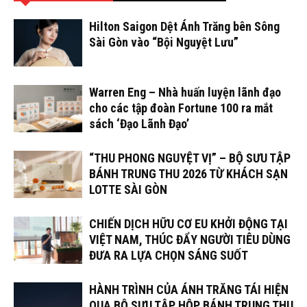
Hilton Saigon Dệt Ánh Trăng bên Sông
Sài Gòn vào “Bội Nguyệt Lưu”
Warren Eng – Nhà huấn luyện lãnh đạo
cho các tập đoàn Fortune 100 ra mắt
sách ‘Đạo Lãnh Đạo’
“THU PHONG NGUYỆT VỊ” – BỘ SƯU TẬP
BÁNH TRUNG THU 2026 TỪ KHÁCH SẠN
LOTTE SÀI GÒN
CHIẾN DỊCH HỮU CƠ EU KHỞI ĐỘNG TẠI
VIỆT NAM, THÚC ĐẨY NGƯỜI TIÊU DÙNG
ĐƯA RA LỰA CHỌN SÁNG SUỐT
HÀNH TRÌNH CỦA ÁNH TRĂNG TÁI HIỆN
QUA BỘ SƯU TẬP HỘP BÁNH TRUNG THU