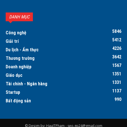
DANH MỤC
5846
Công nghệ
5412
Giải trí
4226
Du lịch - Ẩm thực
3642
Thương trường
1567
Doanh nghiệp
1351
Giáo dục
1331
Tài chính - Ngân hàng
1137
Startup
990
Bất động sản
© Design by: HauITPham -
seo.gp24@gmail.com