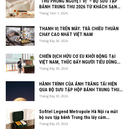
“THU PHONG NGUYỆT VỊ” – BỘ SƯU TẬP
BÁNH TRUNG THU 2026 TỪ KHÁCH SẠN...
Tháng Tám 1, 2026
THANH VỊ TRÊN MÂY: TRÀ CHIỀU THUẦN
CHAY CAO NHẤT VIỆT NAM
Tháng Bảy 30, 2026
CHIẾN DỊCH HỮU CƠ EU KHỞI ĐỘNG TẠI
VIỆT NAM, THÚC ĐẨY NGƯỜI TIÊU DÙNG...
Tháng Bảy 30, 2026
HÀNH TRÌNH CỦA ÁNH TRĂNG TÁI HIỆN
QUA BỘ SƯU TẬP HỘP BÁNH TRUNG THU...
Tháng Bảy 30, 2026
Sofitel Legend Metropole Hà Nội ra mắt
bộ sưu tập bánh Trung thu lấy cảm...
Tháng Bảy 29, 2026