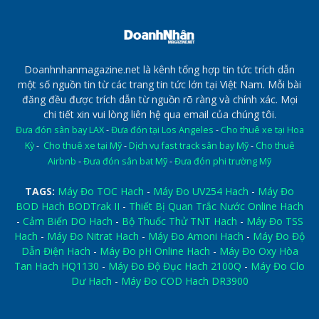
Doanhnhanmagazine.net là kênh tổng hợp tin tức trích dẫn
một số nguồn tin từ các trang tin tức lớn tại Việt Nam. Mỗi bài
đăng đều được trích dẫn từ nguồn rõ ràng và chính xác. Mọi
chi tiết xin vui lòng liên hệ qua email của chúng tôi.
Đưa đón sân bay LAX
-
Đưa đón tại Los Angeles
-
Cho thuê xe tại Hoa
Kỳ
-
Cho thuê xe tại Mỹ
-
Dịch vụ fast track sân bay Mỹ
-
Cho thuê
Airbnb
-
Đưa đón sân bat Mỹ
-
Đưa đón phi trường Mỹ
TAGS:
Máy Đo TOC Hach
-
Máy Đo UV254 Hach
-
Máy Đo
BOD Hach BODTrak II
-
Thiết Bị Quan Trắc Nước Online Hach
-
Cảm Biến DO Hach
-
Bộ Thuốc Thử TNT Hach
-
Máy Đo TSS
Hach
-
Máy Đo Nitrat Hach
-
Máy Đo Amoni Hach
-
Máy Đo Độ
Dẫn Điện Hach
-
Máy Đo pH Online Hach
-
Máy Đo Oxy Hòa
Tan Hach HQ1130
-
Máy Đo Độ Đục Hach 2100Q
-
Máy Đo Clo
Dư Hach
-
Máy Đo COD Hach DR3900