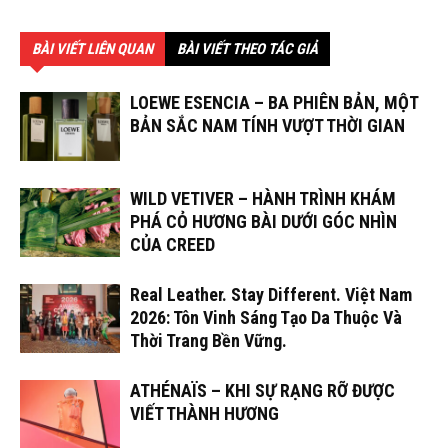
BÀI VIẾT LIÊN QUAN
BÀI VIẾT THEO TÁC GIẢ
LOEWE ESENCIA – BA PHIÊN BẢN, MỘT
BẢN SẮC NAM TÍNH VƯỢT THỜI GIAN
WILD VETIVER – HÀNH TRÌNH KHÁM
PHÁ CỎ HƯƠNG BÀI DƯỚI GÓC NHÌN
CỦA CREED
Real Leather. Stay Different. Việt Nam
2026: Tôn Vinh Sáng Tạo Da Thuộc Và
Thời Trang Bền Vững.
ATHÉNAÏS – KHI SỰ RẠNG RỠ ĐƯỢC
VIẾT THÀNH HƯƠNG