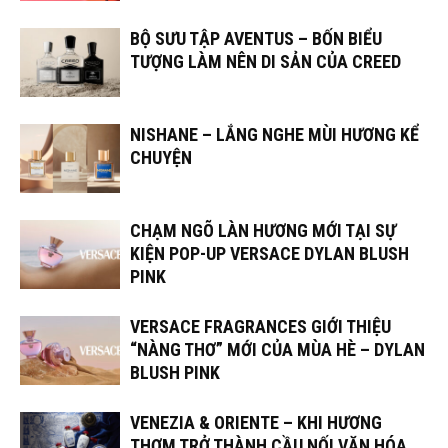
BỘ SƯU TẬP AVENTUS – BỐN BIỂU
TƯỢNG LÀM NÊN DI SẢN CỦA CREED
NISHANE – LẮNG NGHE MÙI HƯƠNG KỂ
CHUYỆN
CHẠM NGÕ LÀN HƯƠNG MỚI TẠI SỰ
KIỆN POP-UP VERSACE DYLAN BLUSH
PINK
VERSACE FRAGRANCES GIỚI THIỆU
“NÀNG THƠ” MỚI CỦA MÙA HÈ – DYLAN
BLUSH PINK
VENEZIA & ORIENTE – KHI HƯƠNG
THƠM TRỞ THÀNH CẦU NỐI VĂN HÓA