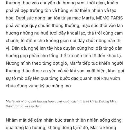
thưởng thức vào chuyến du hương vượt thời gian, khám
phá vẻ đẹp trường tồn và hùng vĩ từ thiên nhiên và tạo
hóa. Dưới sức nóng lan tỏa từ sa mạc Marfa, MEMO PARIS
phá vỡ mọi quy chuẩn thông thường, mặc sức thổi vào làn
hương những nụ huệ tươi đầy khoái lạc, thả trôi cùng cam
chanh, tô điểm cho không gian nơi đây chút nồng nàn thi
vị. Dần dà, nghệ lan tây hòa quyện cùng hơi đất từ gỗ đàn
hương góp phần cho tổng thể trở nên tinh tế đến khác lạ.
Nương mình theo từng đợt gió, Marfa tiếp tục khiến người
thưởng thức được an yên vỗ về khi vani xuất hiện, khơi gợi
sự tò mò dấy lên qua từng bước dạo quanh nơi khu vườn
chứa đựng vùng ký ức mộng mơ.
Marfa với những nốt hương hòa quyện một cách tinh tế khiến Dương Minh
Đăng tò mò và say đắm
Nhắm mắt để cảm nhận bức tranh thiên nhiên sống động
qua từng làn hương, không dừng lại ở đó, Marfa không