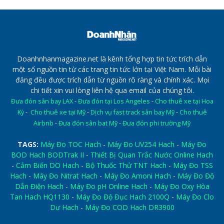
Doanhnhanmagazine.net là kênh tổng hợp tin tức trích dẫn
một số nguồn tin từ các trang tin tức lớn tại Việt Nam. Mỗi bài
đăng đều được trích dẫn từ nguồn rõ ràng và chính xác. Mọi
chi tiết xin vui lòng liên hệ qua email của chúng tôi.
Đưa đón sân bay LAX
-
Đưa đón tại Los Angeles
-
Cho thuê xe tại Hoa
Kỳ
-
Cho thuê xe tại Mỹ
-
Dịch vụ fast track sân bay Mỹ
-
Cho thuê
Airbnb
-
Đưa đón sân bat Mỹ
-
Đưa đón phi trường Mỹ
TAGS:
Máy Đo TOC Hach
-
Máy Đo UV254 Hach
-
Máy Đo
BOD Hach BODTrak II
-
Thiết Bị Quan Trắc Nước Online Hach
-
Cảm Biến DO Hach
-
Bộ Thuốc Thử TNT Hach
-
Máy Đo TSS
Hach
-
Máy Đo Nitrat Hach
-
Máy Đo Amoni Hach
-
Máy Đo Độ
Dẫn Điện Hach
-
Máy Đo pH Online Hach
-
Máy Đo Oxy Hòa
Tan Hach HQ1130
-
Máy Đo Độ Đục Hach 2100Q
-
Máy Đo Clo
Dư Hach
-
Máy Đo COD Hach DR3900