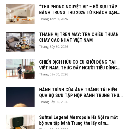
“THU PHONG NGUYỆT VỊ” – BỘ SƯU TẬP
BÁNH TRUNG THU 2026 TỪ KHÁCH SẠN...
Tháng Tám 1, 2026
THANH VỊ TRÊN MÂY: TRÀ CHIỀU THUẦN
CHAY CAO NHẤT VIỆT NAM
Tháng Bảy 30, 2026
CHIẾN DỊCH HỮU CƠ EU KHỞI ĐỘNG TẠI
VIỆT NAM, THÚC ĐẨY NGƯỜI TIÊU DÙNG...
Tháng Bảy 30, 2026
HÀNH TRÌNH CỦA ÁNH TRĂNG TÁI HIỆN
QUA BỘ SƯU TẬP HỘP BÁNH TRUNG THU...
Tháng Bảy 30, 2026
Sofitel Legend Metropole Hà Nội ra mắt
bộ sưu tập bánh Trung thu lấy cảm...