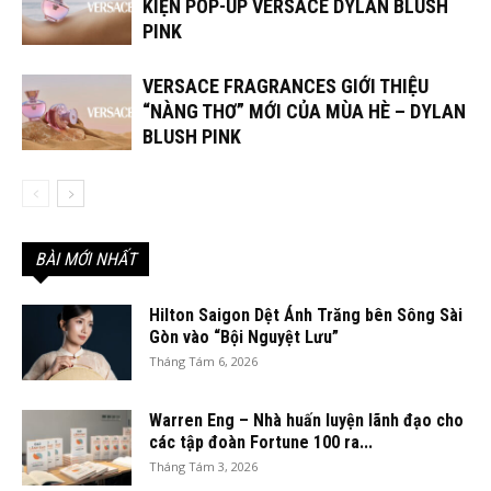
KIỆN POP-UP VERSACE DYLAN BLUSH
PINK
VERSACE FRAGRANCES GIỚI THIỆU
“NÀNG THƠ” MỚI CỦA MÙA HÈ – DYLAN
BLUSH PINK
BÀI MỚI NHẤT
Hilton Saigon Dệt Ánh Trăng bên Sông Sài
Gòn vào “Bội Nguyệt Lưu”
Tháng Tám 6, 2026
Warren Eng – Nhà huấn luyện lãnh đạo cho
các tập đoàn Fortune 100 ra...
Tháng Tám 3, 2026