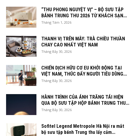
“THU PHONG NGUYỆT VỊ” – BỘ SƯU TẬP
BÁNH TRUNG THU 2026 TỪ KHÁCH SẠN...
Tháng Tám 1, 2026
THANH VỊ TRÊN MÂY: TRÀ CHIỀU THUẦN
CHAY CAO NHẤT VIỆT NAM
Tháng Bảy 30, 2026
CHIẾN DỊCH HỮU CƠ EU KHỞI ĐỘNG TẠI
VIỆT NAM, THÚC ĐẨY NGƯỜI TIÊU DÙNG...
Tháng Bảy 30, 2026
HÀNH TRÌNH CỦA ÁNH TRĂNG TÁI HIỆN
QUA BỘ SƯU TẬP HỘP BÁNH TRUNG THU...
Tháng Bảy 30, 2026
Sofitel Legend Metropole Hà Nội ra mắt
bộ sưu tập bánh Trung thu lấy cảm...