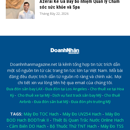
Azerai Kê Gà Bay bổ nhiệm Quản lý Chăm
sóc sức khỏe và Spa
Tháng Bảy 22, 2026
Doanhnhanmagazine.net là kênh tổng hợp tin tức trích dẫn
một số nguồn tin từ các trang tin tức lớn tại Việt Nam. Mỗi bài
đăng đều được trích dẫn từ nguồn rõ ràng và chính xác. Mọi
chi tiết xin vui lòng liên hệ qua email của chúng tôi.
Đưa đón sân bay LAX
-
Đưa đón tại Los Angeles
-
Cho thuê xe tại Hoa
Kỳ
-
Cho thuê xe tại Mỹ
-
Dịch vụ fast track sân bay Mỹ
-
Cho thuê
Airbnb
-
Đưa đón sân bat Mỹ
-
Đưa đón phi trường Mỹ
TAGS:
Máy Đo TOC Hach
-
Máy Đo UV254 Hach
-
Máy Đo
BOD Hach BODTrak II
-
Thiết Bị Quan Trắc Nước Online Hach
-
Cảm Biến DO Hach
-
Bộ Thuốc Thử TNT Hach
-
Máy Đo TSS