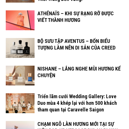
ATHÉNAÏS – KHI SỰ RẠNG RỠ ĐƯỢC
VIẾT THÀNH HƯƠNG
BỘ SƯU TẬP AVENTUS – BỐN BIỂU
TƯỢNG LÀM NÊN DI SẢN CỦA CREED
NISHANE – LẮNG NGHE MÙI HƯƠNG KỂ
CHUYỆN
Triển lãm cưới Wedding Gallery: Love
Duo mùa 4 khép lại với hơn 500 khách
tham quan tại Caravelle Saigon
CHẠM NGÕ LÀN HƯƠNG MỚI TẠI SỰ