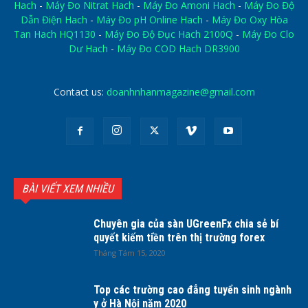
Hach
-
Máy Đo Nitrat Hach
-
Máy Đo Amoni Hach
-
Máy Đo Độ
Dẫn Điện Hach
-
Máy Đo pH Online Hach
-
Máy Đo Oxy Hòa
Tan Hach HQ1130
-
Máy Đo Độ Đục Hach 2100Q
-
Máy Đo Clo
Dư Hach
-
Máy Đo COD Hach DR3900
Contact us:
doanhnhanmagazine@gmail.com
BÀI VIẾT XEM NHIỀU
Chuyên gia của sàn UGreenFx chia sẻ bí
quyết kiếm tiền trên thị trường forex
Tháng Tám 15, 2020
Top các trường cao đẳng tuyển sinh ngành
y ở Hà Nội năm 2020