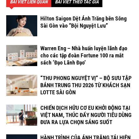
BÀI VIẾT LIÊN QUAN
BÀI VIẾT THEO TÁC GIẢ
Hilton Saigon Dệt Ánh Trăng bên Sông
Sài Gòn vào “Bội Nguyệt Lưu”
Warren Eng – Nhà huấn luyện lãnh đạo
cho các tập đoàn Fortune 100 ra mắt
sách ‘Đạo Lãnh Đạo’
“THU PHONG NGUYỆT VỊ” – BỘ SƯU TẬP
BÁNH TRUNG THU 2026 TỪ KHÁCH SẠN
LOTTE SÀI GÒN
CHIẾN DỊCH HỮU CƠ EU KHỞI ĐỘNG TẠI
VIỆT NAM, THÚC ĐẨY NGƯỜI TIÊU DÙNG
ĐƯA RA LỰA CHỌN SÁNG SUỐT
HÀNH TRÌNH CỦA ÁNH TRĂNG TÁI HIỆN