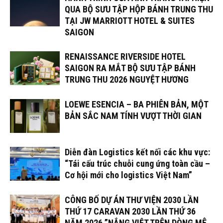
QUA BỘ SƯU TẬP HỘP BÁNH TRUNG THU
TẠI JW MARRIOTT HOTEL & SUITES
SAIGON
RENAISSANCE RIVERSIDE HOTEL
SAIGON RA MẮT BỘ SƯU TẬP BÁNH
TRUNG THU 2026 NGUYỆT HƯƠNG
LOEWE ESENCIA – BA PHIÊN BẢN, MỘT
BẢN SẮC NAM TÍNH VƯỢT THỜI GIAN
Diễn đàn Logistics kết nối các khu vực:
“Tái cấu trúc chuỗi cung ứng toàn cầu –
Cơ hội mới cho logistics Việt Nam”
CÔNG BỐ DỰ ÁN THƯ VIỆN 2030 LẦN
THỨ 17 CARAVAN 2030 LẦN THỨ 36
NĂM 2026 ”NẮNG VIỆT TRÊN DÒNG MÊ