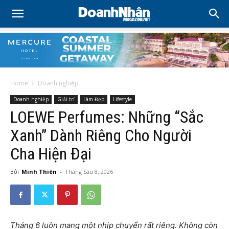
Home
Doanh nghiệp
Doanh nghiệp
Giải trí
Làm Đẹp
Lifestyle
LOEWE Perfumes: Những “Sắc
Xanh” Dành Riêng Cho Người
Cha Hiện Đại
Bởi
Minh Thiên
-
Tháng Sáu 8, 2026
Tháng 6 luôn mang một nhịp chuyển rất riêng. Không còn