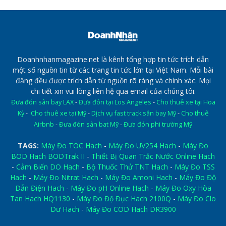
Doanhnhanmagazine.net là kênh tổng hợp tin tức trích dẫn
một số nguồn tin từ các trang tin tức lớn tại Việt Nam. Mỗi bài
đăng đều được trích dẫn từ nguồn rõ ràng và chính xác. Mọi
chi tiết xin vui lòng liên hệ qua email của chúng tôi.
Đưa đón sân bay LAX
-
Đưa đón tại Los Angeles
-
Cho thuê xe tại Hoa
Kỳ
-
Cho thuê xe tại Mỹ
-
Dịch vụ fast track sân bay Mỹ
-
Cho thuê
Airbnb
-
Đưa đón sân bat Mỹ
-
Đưa đón phi trường Mỹ
TAGS:
Máy Đo TOC Hach
-
Máy Đo UV254 Hach
-
Máy Đo
BOD Hach BODTrak II
-
Thiết Bị Quan Trắc Nước Online Hach
-
Cảm Biến DO Hach
-
Bộ Thuốc Thử TNT Hach
-
Máy Đo TSS
Hach
-
Máy Đo Nitrat Hach
-
Máy Đo Amoni Hach
-
Máy Đo Độ
Dẫn Điện Hach
-
Máy Đo pH Online Hach
-
Máy Đo Oxy Hòa
Tan Hach HQ1130
-
Máy Đo Độ Đục Hach 2100Q
-
Máy Đo Clo
Dư Hach
-
Máy Đo COD Hach DR3900