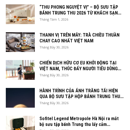
“THU PHONG NGUYỆT VỊ” – BỘ SƯU TẬP
BÁNH TRUNG THU 2026 TỪ KHÁCH SẠN...
Tháng Tám 1, 2026
THANH VỊ TRÊN MÂY: TRÀ CHIỀU THUẦN
CHAY CAO NHẤT VIỆT NAM
Tháng Bảy 30, 2026
CHIẾN DỊCH HỮU CƠ EU KHỞI ĐỘNG TẠI
VIỆT NAM, THÚC ĐẨY NGƯỜI TIÊU DÙNG...
Tháng Bảy 30, 2026
HÀNH TRÌNH CỦA ÁNH TRĂNG TÁI HIỆN
QUA BỘ SƯU TẬP HỘP BÁNH TRUNG THU...
Tháng Bảy 30, 2026
Sofitel Legend Metropole Hà Nội ra mắt
bộ sưu tập bánh Trung thu lấy cảm...