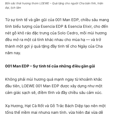
Bốn sắc thái hương thơm LOEWE – Quà tặng cho người Cha bản lĩnh, hiện
đại, lịch lãm
Từ sự tinh tế và gần gũi của 001 Man EDP, chiều sâu mang
tính biểu tượng của Esencia EDP & Esencia Elixir, cho đến
nét gỗ khô ráo đặc trưng của Solo Cedro, mỗi mùi hương
đều mở ra một cá tính khác nhau cho mùa hạ — và trở
thành một gợi ý quà tặng đầy tinh tế cho Ngày của Cha
năm nay.
001 Man EDP – Sự tinh tế của những điều gần gũi
Không phải mùi hương quá mạnh ngay từ khoảnh khắc
đầu tiên, LOEWE 001 Man EDP được xây dựng như một
cảm giác sạch sẽ, điềm tĩnh và đầy chiều sâu cảm xúc.
Xạ Hương, Hạt Cà Rốt và Gỗ Trắc Bách Diệp tạo nên một
tổng thể mềm mại nhưng nam tính, vừa hiện đại vừa dễ