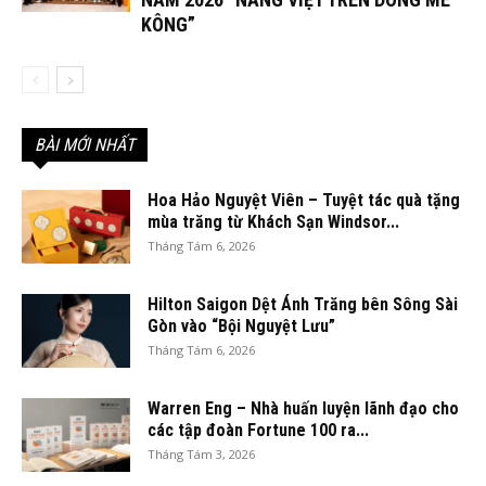
KÔNG”
BÀI MỚI NHẤT
Hoa Hảo Nguyệt Viên – Tuyệt tác quà tặng
mùa trăng từ Khách Sạn Windsor...
Tháng Tám 6, 2026
Hilton Saigon Dệt Ánh Trăng bên Sông Sài
Gòn vào “Bội Nguyệt Lưu”
Tháng Tám 6, 2026
Warren Eng – Nhà huấn luyện lãnh đạo cho
các tập đoàn Fortune 100 ra...
Tháng Tám 3, 2026