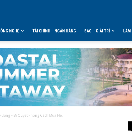
CÔNG NGHỆ
TÀI CHÍNH – NGÂN HÀNG
SAO – GIẢI TRÍ
LÀM 
Hương – Bí Quyết Phong Cách Mùa Hè...