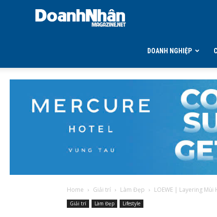
DOANH
NHÂN
DOANH NGHIỆP
MAGAZINE
Home
Giải trí
Làm Đẹp
LOEWE | Layering Mùi 
Giải trí
Làm Đẹp
Lifestyle