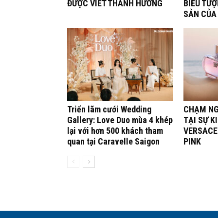
ĐƯỢC VIẾT THÀNH HƯƠNG
BIỂU TƯỢ
SẢN CỦA
Triển lãm cưới Wedding
CHẠM NG
Gallery: Love Duo mùa 4 khép
TẠI SỰ K
lại với hơn 500 khách tham
VERSACE
quan tại Caravelle Saigon
PINK