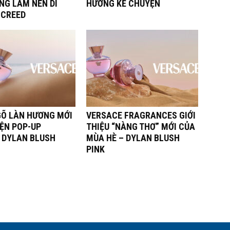
NG LÀM NÊN DI
HƯƠNG KỂ CHUYỆN
 CREED
Õ LÀN HƯƠNG MỚI
VERSACE FRAGRANCES GIỚI
IỆN POP-UP
THIỆU “NÀNG THƠ” MỚI CỦA
 DYLAN BLUSH
MÙA HÈ – DYLAN BLUSH
PINK