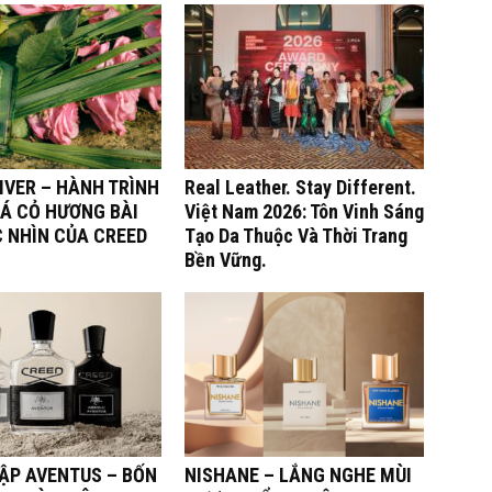
IVER – HÀNH TRÌNH
Real Leather. Stay Different.
Á CỎ HƯƠNG BÀI
Việt Nam 2026: Tôn Vinh Sáng
C NHÌN CỦA CREED
Tạo Da Thuộc Và Thời Trang
Bền Vững.
TẬP AVENTUS – BỐN
NISHANE – LẮNG NGHE MÙI