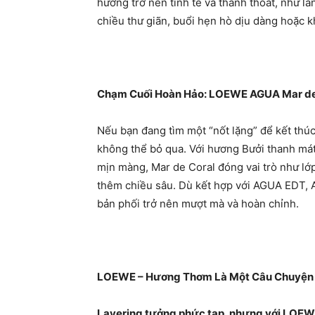
hương trở nên tinh tế và thanh thoát, như là
chiều thư giãn, buổi hẹn hò dịu dàng hoặc k
Chạm Cuối Hoàn Hảo: LOEWE AGUA Mar de 
Nếu bạn đang tìm một “nốt lặng” để kết thú
không thể bỏ qua. Với hương Bưởi thanh má
mịn màng, Mar de Coral đóng vai trò như lớ
thêm chiều sâu. Dù kết hợp với AGUA EDT, A
bản phối trở nên mượt mà và hoàn chỉnh.
LOEWE – Hương Thơm Là Một Câu Chuyện
Layering tưởng phức tạp, nhưng với LOEWE