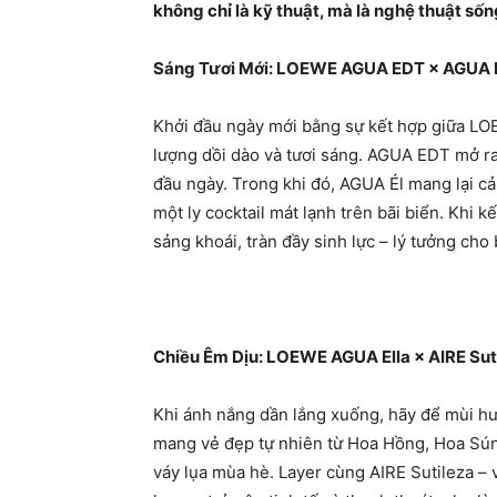
không chỉ là kỹ thuật, mà là nghệ thuật sốn
Sáng Tươi Mới: LOEWE AGUA EDT × AGUA 
Khởi đầu ngày mới bằng sự kết hợp giữa 
lượng dồi dào và tươi sáng. AGUA EDT mở ra
đầu ngày. Trong khi đó, AGUA Él mang lại c
một ly cocktail mát lạnh trên bãi biển. Khi
sảng khoái, tràn đầy sinh lực – lý tưởng ch
Chiều Êm Dịu: LOEWE AGUA Ella × AIRE Sut
Khi ánh nắng dần lắng xuống, hãy để mùi h
mang vẻ đẹp tự nhiên từ Hoa Hồng, Hoa Súng
váy lụa mùa hè. Layer cùng AIRE Sutileza – v