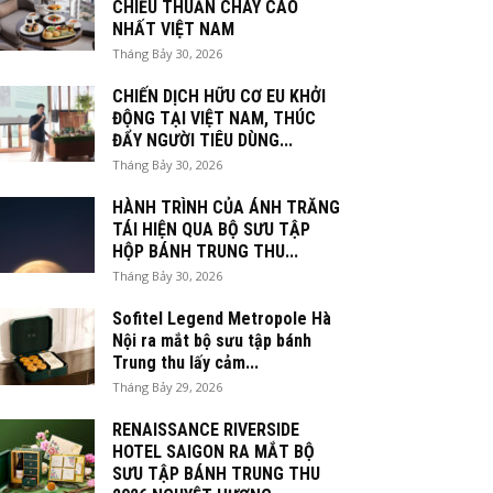
CHIỀU THUẦN CHAY CAO
NHẤT VIỆT NAM
Tháng Bảy 30, 2026
CHIẾN DỊCH HỮU CƠ EU KHỞI
ĐỘNG TẠI VIỆT NAM, THÚC
ĐẨY NGƯỜI TIÊU DÙNG...
Tháng Bảy 30, 2026
HÀNH TRÌNH CỦA ÁNH TRĂNG
TÁI HIỆN QUA BỘ SƯU TẬP
HỘP BÁNH TRUNG THU...
Tháng Bảy 30, 2026
Sofitel Legend Metropole Hà
Nội ra mắt bộ sưu tập bánh
Trung thu lấy cảm...
Tháng Bảy 29, 2026
RENAISSANCE RIVERSIDE
HOTEL SAIGON RA MẮT BỘ
SƯU TẬP BÁNH TRUNG THU