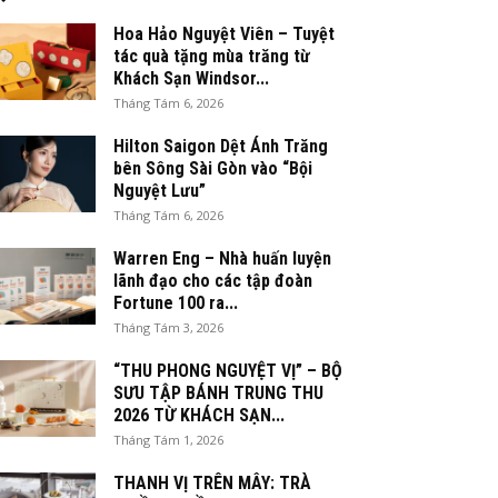
Hoa Hảo Nguyệt Viên – Tuyệt
tác quà tặng mùa trăng từ
Khách Sạn Windsor...
Tháng Tám 6, 2026
Hilton Saigon Dệt Ánh Trăng
bên Sông Sài Gòn vào “Bội
Nguyệt Lưu”
Tháng Tám 6, 2026
Warren Eng – Nhà huấn luyện
lãnh đạo cho các tập đoàn
Fortune 100 ra...
Tháng Tám 3, 2026
“THU PHONG NGUYỆT VỊ” – BỘ
SƯU TẬP BÁNH TRUNG THU
2026 TỪ KHÁCH SẠN...
Tháng Tám 1, 2026
THANH VỊ TRÊN MÂY: TRÀ