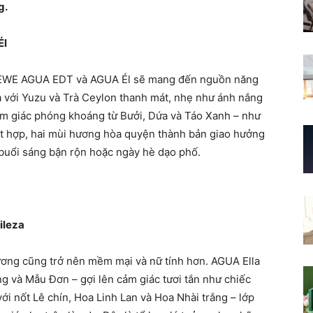
g.
Él
LOEWE AGUA EDT và AGUA Él sẽ mang đến nguồn năng
 với Yuzu và Trà Ceylon thanh mát, nhẹ như ánh nắng
ảm giác phóng khoáng từ Bưởi, Dứa và Táo Xanh – như
 kết hợp, hai mùi hương hòa quyện thành bản giao hưởng
o buổi sáng bận rộn hoặc ngày hè dạo phố.
ileza
ương cũng trở nên mềm mại và nữ tính hơn. AGUA Ella
 và Mẫu Đơn – gợi lên cảm giác tươi tắn như chiếc
ới nốt Lê chín, Hoa Linh Lan và Hoa Nhài trắng – lớp