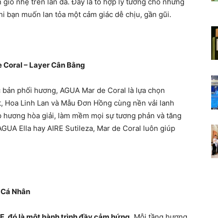
n gió nhẹ trên làn da. Đây là tổ hợp lý tưởng cho những
hi bạn muốn lan tỏa một cảm giác dễ chịu, gần gũi.
Coral – Layer Cân Bằng
c bản phối hương, AGUA Mar de Coral là lựa chọn
t, Hoa Linh Lan và Mẫu Đơn Hồng cùng nền vải lanh
p hương hòa giải, làm mềm mọi sự tương phản và tăng
GUA Ella hay AIRE Sutileza, Mar de Coral luôn giúp
 Cá Nhân
, đó là một hành trình đầy cảm hứng.
Mỗi tầng hương