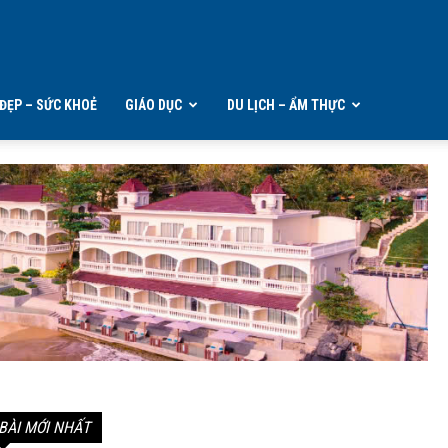
ĐẸP – SỨC KHOẺ
GIÁO DỤC
DU LỊCH – ẨM THỰC
BÀI MỚI NHẤT