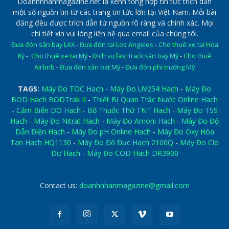
Doanhnhanmagazine.net là kênh tổng hợp tin tức trích dẫn
một số nguồn tin từ các trang tin tức lớn tại Việt Nam. Mỗi bài
đăng đều được trích dẫn từ nguồn rõ ràng và chính xác. Mọi
chi tiết xin vui lòng liên hệ qua email của chúng tôi.
Đưa đón sân bay LAX
-
Đưa đón tại Los Angeles
-
Cho thuê xe tại Hoa
Kỳ
-
Cho thuê xe tại Mỹ
-
Dịch vụ fast track sân bay Mỹ
-
Cho thuê
Airbnb
-
Đưa đón sân bat Mỹ
-
Đưa đón phi trường Mỹ
TAGS:
Máy Đo TOC Hach
-
Máy Đo UV254 Hach
-
Máy Đo
BOD Hach BODTrak II
-
Thiết Bị Quan Trắc Nước Online Hach
-
Cảm Biến DO Hach
-
Bộ Thuốc Thử TNT Hach
-
Máy Đo TSS
Hach
-
Máy Đo Nitrat Hach
-
Máy Đo Amoni Hach
-
Máy Đo Độ
Dẫn Điện Hach
-
Máy Đo pH Online Hach
-
Máy Đo Oxy Hòa
Tan Hach HQ1130
-
Máy Đo Độ Đục Hach 2100Q
-
Máy Đo Clo
Dư Hach
-
Máy Đo COD Hach DR3900
Contact us:
doanhnhanmagazine@gmail.com