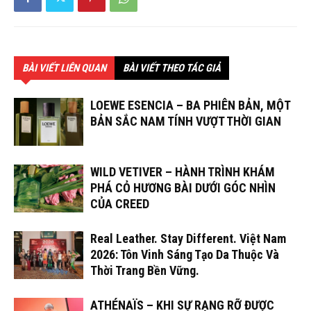
BÀI VIẾT LIÊN QUAN
BÀI VIẾT THEO TÁC GIẢ
LOEWE ESENCIA – BA PHIÊN BẢN, MỘT
BẢN SẮC NAM TÍNH VƯỢT THỜI GIAN
WILD VETIVER – HÀNH TRÌNH KHÁM
PHÁ CỎ HƯƠNG BÀI DƯỚI GÓC NHÌN
CỦA CREED
Real Leather. Stay Different. Việt Nam
2026: Tôn Vinh Sáng Tạo Da Thuộc Và
Thời Trang Bền Vững.
ATHÉNAÏS – KHI SỰ RẠNG RỠ ĐƯỢC