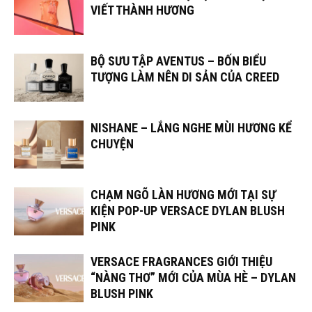
VIẾT THÀNH HƯƠNG
BỘ SƯU TẬP AVENTUS – BỐN BIỂU
TƯỢNG LÀM NÊN DI SẢN CỦA CREED
NISHANE – LẮNG NGHE MÙI HƯƠNG KỂ
CHUYỆN
CHẠM NGÕ LÀN HƯƠNG MỚI TẠI SỰ
KIỆN POP-UP VERSACE DYLAN BLUSH
PINK
VERSACE FRAGRANCES GIỚI THIỆU
“NÀNG THƠ” MỚI CỦA MÙA HÈ – DYLAN
BLUSH PINK