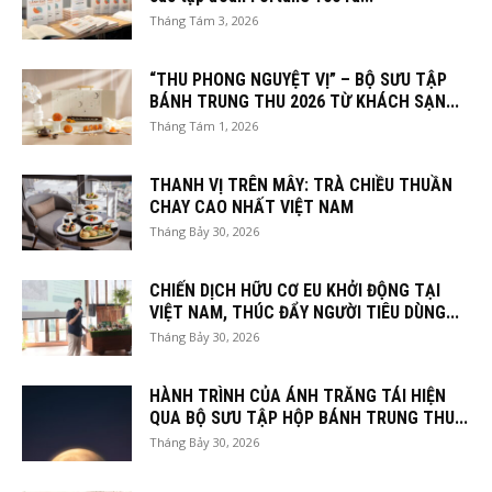
Tháng Tám 3, 2026
“THU PHONG NGUYỆT VỊ” – BỘ SƯU TẬP
BÁNH TRUNG THU 2026 TỪ KHÁCH SẠN...
Tháng Tám 1, 2026
THANH VỊ TRÊN MÂY: TRÀ CHIỀU THUẦN
CHAY CAO NHẤT VIỆT NAM
Tháng Bảy 30, 2026
CHIẾN DỊCH HỮU CƠ EU KHỞI ĐỘNG TẠI
VIỆT NAM, THÚC ĐẨY NGƯỜI TIÊU DÙNG...
Tháng Bảy 30, 2026
HÀNH TRÌNH CỦA ÁNH TRĂNG TÁI HIỆN
QUA BỘ SƯU TẬP HỘP BÁNH TRUNG THU...
Tháng Bảy 30, 2026