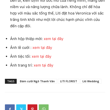
bền bỉ, kiên định với ước mơ của riêng mình, mang đến
niềm vui và năng lượng chữa lành. Không chỉ để hòa
hợp với màu sắc tổng thể, Liti đặt hoa Veronica với sắc
trắng tinh khôi như một lời chúc hạnh phúc vĩnh cửu
đến cặp đôi.
Ảnh hộp thiệp mời:
xem tại đây
Ảnh lễ cưới :
xem tại đây
Ảnh tiệc tối:
xem tại đây
Ảnh trang trí:
xem tại đây
TAGS
Đám cưới Ngô Thanh Vân
LITI FLORIST
Liti Wedding