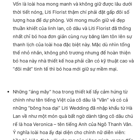
Vốn là loài hoa mong manh và không giữ được lâu dưới
thời tiết nóng, Liti Florist thậm chí phải đặt gấp đôi số
lượng hoa để dự phòng. Với mong muốn giữ vẻ đẹp
thuần khiết của linh lan, cô dâu và Liti Florist đã thống
nhất chỉ bó hoa đơn giản cùng ruy băng làm tôn lên sự
thanh lịch của loài hoa đặc biệt này. Mặc dù nhìn tổng
thể nhỏ nhắn, không phô trương nhưng để hoàn thiện
bó hoa này nhà thiết kế hoa phải cần có kỹ thuật cao và
“đôi mắt” tinh tế thì bó hoa mới giữ sự mềm mại.
Những “áng mây” hoa trong thiết kế lấy cảm hứng từ
chính như tên tiếng Việt của cô dâu là “Vân” và có cả
những “bông hoa dại” Liti Wedding đã nhập khẩu từ Hà
Lan về như một món quà bất ngờ dành tặng cô dâu chú
rể là hoa Veronica – tên tiếng Anh của Ngô Thanh Vân.
Ý nghĩa loài hoa ấy đại diện cho chính nữ diễn viên: