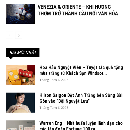
VENEZIA & ORIENTE – KHI HƯƠNG
THƠM TRỞ THÀNH CẦU NỐI VĂN HÓA
BÀI MỚI NHẤT
Hoa Hảo Nguyệt Viên – Tuyệt tác quà tặng
mùa trăng từ Khách Sạn Windsor...
Tháng Tám 6, 2026
Hilton Saigon Dệt Ánh Trăng bên Sông Sài
Gòn vào “Bội Nguyệt Lưu”
Tháng Tám 6, 2026
Warren Eng – Nhà huấn luyện lãnh đạo cho
các tập đoàn Fortune 100 ra...