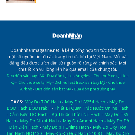
Doanhnhanmagazine.net là kênh tổng hợp tin tức trích dẫn
một số nguồn tin từ các trang tin tức lớn tại Việt Nam. Mỗi bài
đăng đều được trích dẫn từ nguồn rõ ràng và chính xác. Mọi
chi tiết xin vui lòng liên hệ qua email của chúng tôi.
Đưa đón sân bay LAX
-
Đưa đón tại Los Angeles
-
Cho thuê xe tại Hoa
Kỳ
-
Cho thuê xe tại Mỹ
-
Dịch vụ fast track sân bay Mỹ
-
Cho thuê
Airbnb
-
Đưa đón sân bat Mỹ
-
Đưa đón phi trường Mỹ
TAGS:
Máy Đo TOC Hach
-
Máy Đo UV254 Hach
-
Máy Đo
BOD Hach BODTrak II
-
Thiết Bị Quan Trắc Nước Online Hach
-
Cảm Biến DO Hach
-
Bộ Thuốc Thử TNT Hach
-
Máy Đo TSS
Hach
-
Máy Đo Nitrat Hach
-
Máy Đo Amoni Hach
-
Máy Đo Độ
Dẫn Điện Hach
-
Máy Đo pH Online Hach
-
Máy Đo Oxy Hòa
Tan Hach HQ1130
-
Máy Đo Độ Đục Hach 2100Q
-
Máy Đo Clo