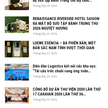
bộ sưu tập bánh Trung thu lấy cảm...
Tháng Bảy 29, 2026
RENAISSANCE RIVERSIDE HOTEL SAIGON
RA MẮT BỘ SƯU TẬP BÁNH TRUNG THU
2026 NGUYỆT HƯƠNG
Tháng Bảy 29, 2026
LOEWE ESENCIA – BA PHIÊN BẢN, MỘT
BẢN SẮC NAM TÍNH VƯỢT THỜI GIAN
Tháng Bảy 27, 2026
Diễn đàn Logistics kết nối các khu vực:
“Tái cấu trúc chuỗi cung ứng toàn...
Tháng Bảy 24, 2026
CÔNG BỐ DỰ ÁN THƯ VIỆN 2030 LẦN THỨ
17 CARAVAN 2030 LẦN THỨ 36...
Tháng Bảy 23, 2026