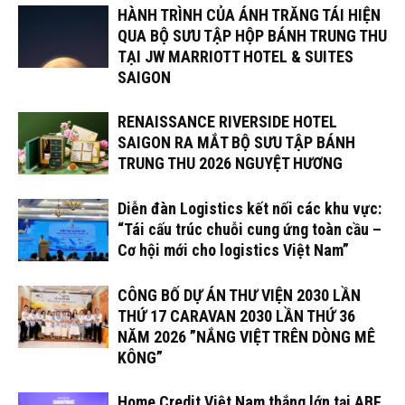
HÀNH TRÌNH CỦA ÁNH TRĂNG TÁI HIỆN
QUA BỘ SƯU TẬP HỘP BÁNH TRUNG THU
TẠI JW MARRIOTT HOTEL & SUITES
SAIGON
RENAISSANCE RIVERSIDE HOTEL
SAIGON RA MẮT BỘ SƯU TẬP BÁNH
TRUNG THU 2026 NGUYỆT HƯƠNG
Diễn đàn Logistics kết nối các khu vực:
“Tái cấu trúc chuỗi cung ứng toàn cầu –
Cơ hội mới cho logistics Việt Nam”
CÔNG BỐ DỰ ÁN THƯ VIỆN 2030 LẦN
THỨ 17 CARAVAN 2030 LẦN THỨ 36
NĂM 2026 ”NẮNG VIỆT TRÊN DÒNG MÊ
KÔNG”
Home Credit Việt Nam thắng lớn tại ABF