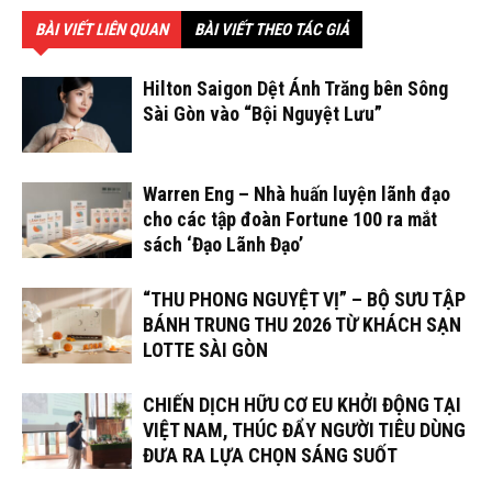
BÀI VIẾT LIÊN QUAN
BÀI VIẾT THEO TÁC GIẢ
Hilton Saigon Dệt Ánh Trăng bên Sông
Sài Gòn vào “Bội Nguyệt Lưu”
Warren Eng – Nhà huấn luyện lãnh đạo
cho các tập đoàn Fortune 100 ra mắt
sách ‘Đạo Lãnh Đạo’
“THU PHONG NGUYỆT VỊ” – BỘ SƯU TẬP
BÁNH TRUNG THU 2026 TỪ KHÁCH SẠN
LOTTE SÀI GÒN
CHIẾN DỊCH HỮU CƠ EU KHỞI ĐỘNG TẠI
VIỆT NAM, THÚC ĐẨY NGƯỜI TIÊU DÙNG
ĐƯA RA LỰA CHỌN SÁNG SUỐT