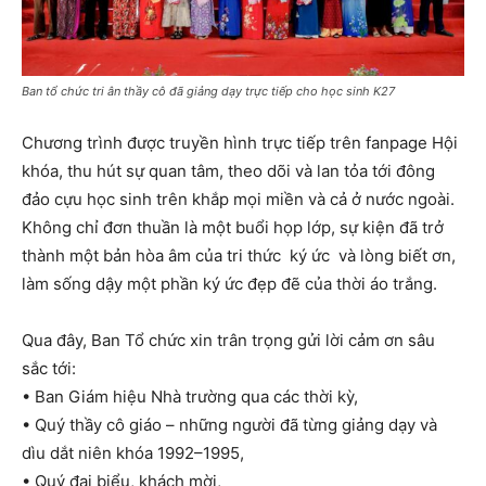
Ban tổ chức tri ân thầy cô đã giảng dạy trực tiếp cho học sinh K27
Chương trình được truyền hình trực tiếp trên fanpage Hội
khóa, thu hút sự quan tâm, theo dõi và lan tỏa tới đông
đảo cựu học sinh trên khắp mọi miền và cả ở nước ngoài.
Không chỉ đơn thuần là một buổi họp lớp, sự kiện đã trở
thành một bản hòa âm của tri thức ký ức và lòng biết ơn,
làm sống dậy một phần ký ức đẹp đẽ của thời áo trắng.
Qua đây, Ban Tổ chức xin trân trọng gửi lời cảm ơn sâu
sắc tới:
• Ban Giám hiệu Nhà trường qua các thời kỳ,
• Quý thầy cô giáo – những người đã từng giảng dạy và
dìu dắt niên khóa 1992–1995,
• Quý đại biểu, khách mời,