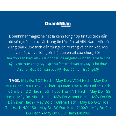
Doanhnhanmagazine.net là kênh tổng hợp tin tức trích dẫn
một số nguồn tin từ các trang tin tức lớn tại Việt Nam. Mỗi bài
đăng đều được trích dẫn từ nguồn rõ ràng và chính xác. Mọi
chi tiết xin vui lòng liên hệ qua email của chúng tôi.
Đưa đón sân bay LAX
-
Đưa đón tại Los Angeles
-
Cho thuê xe tại Hoa
Kỳ
-
Cho thuê xe tại Mỹ
-
Dịch vụ fast track sân bay Mỹ
-
Cho thuê
Airbnb
-
Đưa đón sân bat Mỹ
-
Đưa đón phi trường Mỹ
TAGS:
Máy Đo TOC Hach
-
Máy Đo UV254 Hach
-
Máy Đo
BOD Hach BODTrak II
-
Thiết Bị Quan Trắc Nước Online Hach
-
Cảm Biến DO Hach
-
Bộ Thuốc Thử TNT Hach
-
Máy Đo TSS
Hach
-
Máy Đo Nitrat Hach
-
Máy Đo Amoni Hach
-
Máy Đo Độ
Dẫn Điện Hach
-
Máy Đo pH Online Hach
-
Máy Đo Oxy Hòa
Tan Hach HQ1130
-
Máy Đo Độ Đục Hach 2100Q
-
Máy Đo Clo
Dư Hach
-
Máy Đo COD Hach DR3900