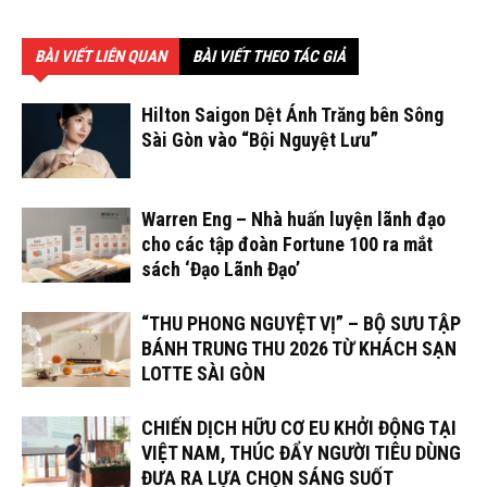
BÀI VIẾT LIÊN QUAN
BÀI VIẾT THEO TÁC GIẢ
Hilton Saigon Dệt Ánh Trăng bên Sông
Sài Gòn vào “Bội Nguyệt Lưu”
Warren Eng – Nhà huấn luyện lãnh đạo
cho các tập đoàn Fortune 100 ra mắt
sách ‘Đạo Lãnh Đạo’
“THU PHONG NGUYỆT VỊ” – BỘ SƯU TẬP
BÁNH TRUNG THU 2026 TỪ KHÁCH SẠN
LOTTE SÀI GÒN
CHIẾN DỊCH HỮU CƠ EU KHỞI ĐỘNG TẠI
VIỆT NAM, THÚC ĐẨY NGƯỜI TIÊU DÙNG
ĐƯA RA LỰA CHỌN SÁNG SUỐT