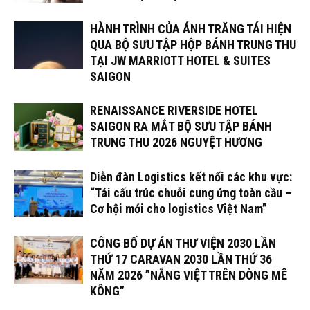
HÀNH TRÌNH CỦA ÁNH TRĂNG TÁI HIỆN
QUA BỘ SƯU TẬP HỘP BÁNH TRUNG THU
TẠI JW MARRIOTT HOTEL & SUITES
SAIGON
RENAISSANCE RIVERSIDE HOTEL
SAIGON RA MẮT BỘ SƯU TẬP BÁNH
TRUNG THU 2026 NGUYỆT HƯƠNG
Diễn đàn Logistics kết nối các khu vực:
“Tái cấu trúc chuỗi cung ứng toàn cầu –
Cơ hội mới cho logistics Việt Nam”
CÔNG BỐ DỰ ÁN THƯ VIỆN 2030 LẦN
THỨ 17 CARAVAN 2030 LẦN THỨ 36
NĂM 2026 ”NẮNG VIỆT TRÊN DÒNG MÊ
KÔNG”