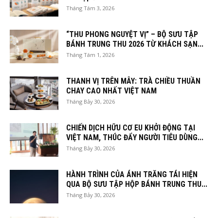
Tháng Tám 3, 2026
“THU PHONG NGUYỆT VỊ” – BỘ SƯU TẬP
BÁNH TRUNG THU 2026 TỪ KHÁCH SẠN...
Tháng Tám 1, 2026
THANH VỊ TRÊN MÂY: TRÀ CHIỀU THUẦN
CHAY CAO NHẤT VIỆT NAM
Tháng Bảy 30, 2026
CHIẾN DỊCH HỮU CƠ EU KHỞI ĐỘNG TẠI
VIỆT NAM, THÚC ĐẨY NGƯỜI TIÊU DÙNG...
Tháng Bảy 30, 2026
HÀNH TRÌNH CỦA ÁNH TRĂNG TÁI HIỆN
QUA BỘ SƯU TẬP HỘP BÁNH TRUNG THU...
Tháng Bảy 30, 2026