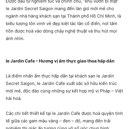
Được đầu tư nghiêm túc và chỉnh chu, “khu vườn bí mật”
le Jardin Secret Saigon mang đến làn gió mới mẻ cho
ngành nhà hàng khách sạn tại Thành phố Hồ Chí Minh, là
biểu tượng tôn vinh vẻ đẹp kiệt tác tân cổ điển, nơi tâm
hồn được hoà vào dòng chảy nghệ thuật và thu hút mọi
ánh nhìn.
le Jardin Cafe – Hương vị ẩm thực giao thoa hấp dẫn
Là điểm nhấn ẩm thực hấp dẫn tại khách sạn le Jardin
Secret Saigon, le Jardin Cafe xuất sắc sở hữu kiến trúc
mới mẻ, độc đáo cùng những sự kết hợp mỹ vị Pháp – Việt
hài hoà.
Các chi tiết thiết kế tại le Jardin Cafe được hoà quyện tinh
tế giữa các gam màu vàng – đen – đỏ, mang đến trải
nghiệm thị giác ấn tượng cùng vô số góc chụp hình