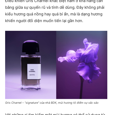
Điều khiến Gris Charnel khác biệt nằm ở khả năng cân
bằng giữa sự quyến rũ và tính dễ dùng. Đây không phải
kiểu hương quá nồng hay quá bí ẩn, mà là dạng hương
khiến người đối diện muốn tiến lại gần hơn.
Gris Charnel – “signature” của nhà BDK, mùi hương tô điểm sự sắc sảo
Với những ai tìm kiếm một mùi hương có thể sử dụng từ