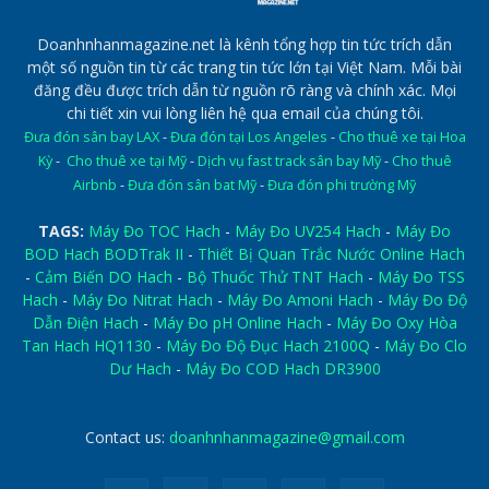
Doanhnhanmagazine.net là kênh tổng hợp tin tức trích dẫn
một số nguồn tin từ các trang tin tức lớn tại Việt Nam. Mỗi bài
đăng đều được trích dẫn từ nguồn rõ ràng và chính xác. Mọi
chi tiết xin vui lòng liên hệ qua email của chúng tôi.
Đưa đón sân bay LAX
-
Đưa đón tại Los Angeles
-
Cho thuê xe tại Hoa
Kỳ
-
Cho thuê xe tại Mỹ
-
Dịch vụ fast track sân bay Mỹ
-
Cho thuê
Airbnb
-
Đưa đón sân bat Mỹ
-
Đưa đón phi trường Mỹ
TAGS:
Máy Đo TOC Hach
-
Máy Đo UV254 Hach
-
Máy Đo
BOD Hach BODTrak II
-
Thiết Bị Quan Trắc Nước Online Hach
-
Cảm Biến DO Hach
-
Bộ Thuốc Thử TNT Hach
-
Máy Đo TSS
Hach
-
Máy Đo Nitrat Hach
-
Máy Đo Amoni Hach
-
Máy Đo Độ
Dẫn Điện Hach
-
Máy Đo pH Online Hach
-
Máy Đo Oxy Hòa
Tan Hach HQ1130
-
Máy Đo Độ Đục Hach 2100Q
-
Máy Đo Clo
Dư Hach
-
Máy Đo COD Hach DR3900
Contact us:
doanhnhanmagazine@gmail.com