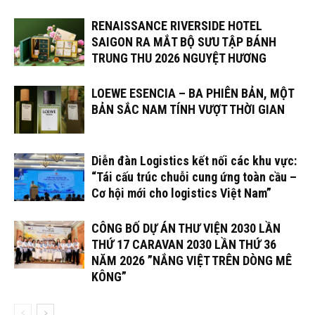
RENAISSANCE RIVERSIDE HOTEL
SAIGON RA MẮT BỘ SƯU TẬP BÁNH
TRUNG THU 2026 NGUYỆT HƯƠNG
LOEWE ESENCIA – BA PHIÊN BẢN, MỘT
BẢN SẮC NAM TÍNH VƯỢT THỜI GIAN
Diễn đàn Logistics kết nối các khu vực:
“Tái cấu trúc chuỗi cung ứng toàn cầu –
Cơ hội mới cho logistics Việt Nam”
CÔNG BỐ DỰ ÁN THƯ VIỆN 2030 LẦN
THỨ 17 CARAVAN 2030 LẦN THỨ 36
NĂM 2026 ”NẮNG VIỆT TRÊN DÒNG MÊ
KÔNG”