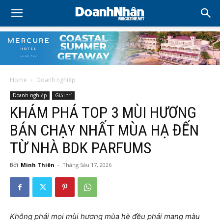
Home
Doanh nghiệp
Doanh nghiệp
Giải trí
KHÁM PHÁ TOP 3 MÙI HƯƠNG
BÁN CHẠY NHẤT MÙA HẠ ĐẾN
TỪ NHÀ BDK PARFUMS
Bởi
Minh Thiên
-
Tháng Sáu 17, 2026
Không phải mọi mùi hương mùa hè đều phải mang màu