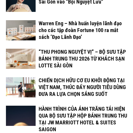
Sài Gòn vào “Bội Nguyệt Lưu”
Warren Eng – Nhà huấn luyện lãnh đạo
cho các tập đoàn Fortune 100 ra mắt
sách ‘Đạo Lãnh Đạo’
“THU PHONG NGUYỆT VỊ” – BỘ SƯU TẬP
BÁNH TRUNG THU 2026 TỪ KHÁCH SẠN
LOTTE SÀI GÒN
CHIẾN DỊCH HỮU CƠ EU KHỞI ĐỘNG TẠI
VIỆT NAM, THÚC ĐẨY NGƯỜI TIÊU DÙNG
ĐƯA RA LỰA CHỌN SÁNG SUỐT
HÀNH TRÌNH CỦA ÁNH TRĂNG TÁI HIỆN
QUA BỘ SƯU TẬP HỘP BÁNH TRUNG THU
TẠI JW MARRIOTT HOTEL & SUITES
SAIGON