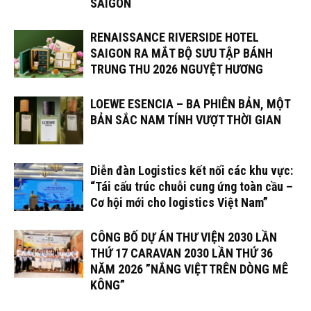
SAIGON
RENAISSANCE RIVERSIDE HOTEL
SAIGON RA MẮT BỘ SƯU TẬP BÁNH
TRUNG THU 2026 NGUYỆT HƯƠNG
LOEWE ESENCIA – BA PHIÊN BẢN, MỘT
BẢN SẮC NAM TÍNH VƯỢT THỜI GIAN
Diễn đàn Logistics kết nối các khu vực:
“Tái cấu trúc chuỗi cung ứng toàn cầu –
Cơ hội mới cho logistics Việt Nam”
CÔNG BỐ DỰ ÁN THƯ VIỆN 2030 LẦN
THỨ 17 CARAVAN 2030 LẦN THỨ 36
NĂM 2026 ”NẮNG VIỆT TRÊN DÒNG MÊ
KÔNG”