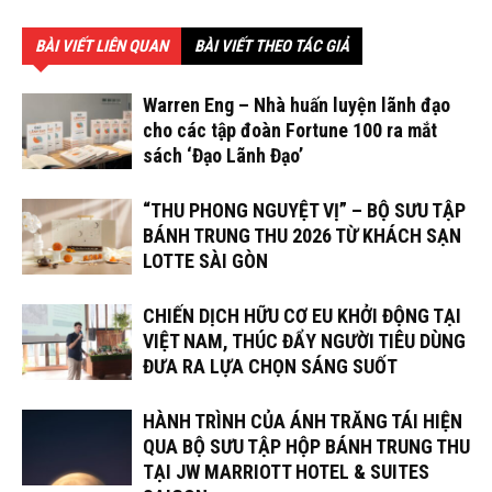
BÀI VIẾT LIÊN QUAN
BÀI VIẾT THEO TÁC GIẢ
Warren Eng – Nhà huấn luyện lãnh đạo
cho các tập đoàn Fortune 100 ra mắt
sách ‘Đạo Lãnh Đạo’
“THU PHONG NGUYỆT VỊ” – BỘ SƯU TẬP
BÁNH TRUNG THU 2026 TỪ KHÁCH SẠN
LOTTE SÀI GÒN
CHIẾN DỊCH HỮU CƠ EU KHỞI ĐỘNG TẠI
VIỆT NAM, THÚC ĐẨY NGƯỜI TIÊU DÙNG
ĐƯA RA LỰA CHỌN SÁNG SUỐT
HÀNH TRÌNH CỦA ÁNH TRĂNG TÁI HIỆN
QUA BỘ SƯU TẬP HỘP BÁNH TRUNG THU
TẠI JW MARRIOTT HOTEL & SUITES