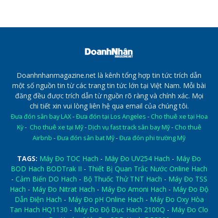
Doanhnhanmagazine.net là kênh tổng hợp tin tức trích dẫn
một số nguồn tin từ các trang tin tức lớn tại Việt Nam. Mỗi bài
đăng đều được trích dẫn từ nguồn rõ ràng và chính xác. Mọi
chi tiết xin vui lòng liên hệ qua email của chúng tôi.
Đưa đón sân bay LAX
-
Đưa đón tại Los Angeles
-
Cho thuê xe tại Hoa
Kỳ
-
Cho thuê xe tại Mỹ
-
Dịch vụ fast track sân bay Mỹ
-
Cho thuê
Airbnb
-
Đưa đón sân bat Mỹ
-
Đưa đón phi trường Mỹ
TAGS:
Máy Đo TOC Hach
-
Máy Đo UV254 Hach
-
Máy Đo
BOD Hach BODTrak II
-
Thiết Bị Quan Trắc Nước Online Hach
-
Cảm Biến DO Hach
-
Bộ Thuốc Thử TNT Hach
-
Máy Đo TSS
Hach
-
Máy Đo Nitrat Hach
-
Máy Đo Amoni Hach
-
Máy Đo Độ
Dẫn Điện Hach
-
Máy Đo pH Online Hach
-
Máy Đo Oxy Hòa
Tan Hach HQ1130
-
Máy Đo Độ Đục Hach 2100Q
-
Máy Đo Clo