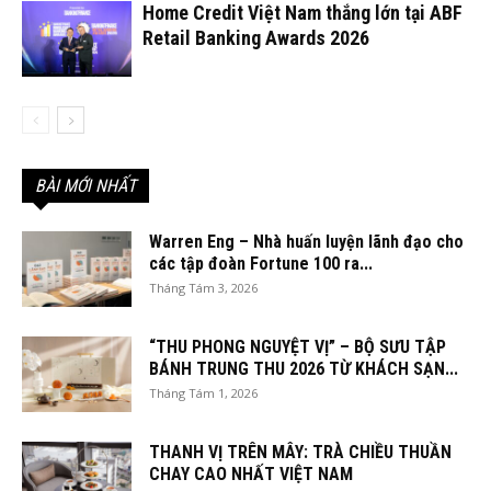
Home Credit Việt Nam thắng lớn tại ABF
Retail Banking Awards 2026
BÀI MỚI NHẤT
Warren Eng – Nhà huấn luyện lãnh đạo cho
các tập đoàn Fortune 100 ra...
Tháng Tám 3, 2026
“THU PHONG NGUYỆT VỊ” – BỘ SƯU TẬP
BÁNH TRUNG THU 2026 TỪ KHÁCH SẠN...
Tháng Tám 1, 2026
THANH VỊ TRÊN MÂY: TRÀ CHIỀU THUẦN
CHAY CAO NHẤT VIỆT NAM