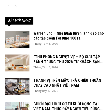
BÀI MỚI NHẤT
Warren Eng – Nhà huấn luyện lãnh đạo cho
các tập đoàn Fortune 100 ra...
Tháng Tám 3, 2026
“THU PHONG NGUYỆT VỊ” – BỘ SƯU TẬP
BÁNH TRUNG THU 2026 TỪ KHÁCH SẠN...
Tháng Tám 1, 2026
THANH VỊ TRÊN MÂY: TRÀ CHIỀU THUẦN
CHAY CAO NHẤT VIỆT NAM
Tháng Bảy 30, 2026
CHIẾN DỊCH HỮU CƠ EU KHỞI ĐỘNG TẠI
VIỆT NAM, THÚC ĐẨY NGƯỜI TIÊU DÙNG...