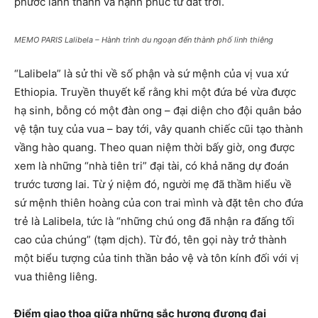
phước lành thánh và hạnh phúc từ đất trời.
MEMO PARIS Lalibela – Hành trình du ngoạn đến thành phố linh thiêng
“Lalibela” là sử thi về số phận và sứ mệnh của vị vua xứ
Ethiopia. Truyền thuyết kể rằng khi một đứa bé vừa được
hạ sinh, bỗng có một đàn ong – đại diện cho đội quân bảo
vệ tận tuỵ của vua – bay tới, vây quanh chiếc cũi tạo thành
vầng hào quang. Theo quan niệm thời bấy giờ, ong được
xem là những “nhà tiên tri” đại tài, có khả năng dự đoán
trước tương lai. Từ ý niệm đó, người mẹ đã thầm hiểu về
sứ mệnh thiên hoàng của con trai mình và đặt tên cho đứa
trẻ là Lalibela, tức là “những chú ong đã nhận ra đấng tối
cao của chúng” (tạm dịch). Từ đó, tên gọi này trở thành
một biểu tượng của tinh thần bảo vệ và tôn kính đối với vị
vua thiêng liêng.
Điểm giao thoa giữa những sắc hương đương đại