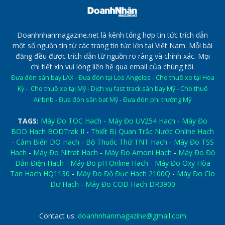
Doanhnhanmagazine.net là kênh tổng hợp tin tức trích dẫn
một số nguồn tin từ các trang tin tức lớn tại Việt Nam. Mỗi bài
đăng đều được trích dẫn từ nguồn rõ ràng và chính xác. Mọi
chi tiết xin vui lòng liên hệ qua email của chúng tôi.
Đưa đón sân bay LAX
-
Đưa đón tại Los Angeles
-
Cho thuê xe tại Hoa
Kỳ
-
Cho thuê xe tại Mỹ
-
Dịch vụ fast track sân bay Mỹ
-
Cho thuê
Airbnb
-
Đưa đón sân bat Mỹ
-
Đưa đón phi trường Mỹ
TAGS:
Máy Đo TOC Hach
-
Máy Đo UV254 Hach
-
Máy Đo
BOD Hach BODTrak II
-
Thiết Bị Quan Trắc Nước Online Hach
-
Cảm Biến DO Hach
-
Bộ Thuốc Thử TNT Hach
-
Máy Đo TSS
Hach
-
Máy Đo Nitrat Hach
-
Máy Đo Amoni Hach
-
Máy Đo Độ
Dẫn Điện Hach
-
Máy Đo pH Online Hach
-
Máy Đo Oxy Hòa
Tan Hach HQ1130
-
Máy Đo Độ Đục Hach 2100Q
-
Máy Đo Clo
Dư Hach
-
Máy Đo COD Hach DR3900
Contact us:
doanhnhanmagazine@gmail.com