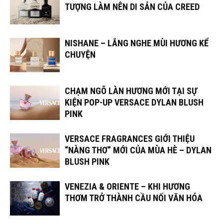
TƯỢNG LÀM NÊN DI SẢN CỦA CREED
NISHANE – LẮNG NGHE MÙI HƯƠNG KỂ
CHUYỆN
CHẠM NGÕ LÀN HƯƠNG MỚI TẠI SỰ
KIỆN POP-UP VERSACE DYLAN BLUSH
PINK
VERSACE FRAGRANCES GIỚI THIỆU
“NÀNG THƠ” MỚI CỦA MÙA HÈ – DYLAN
BLUSH PINK
VENEZIA & ORIENTE – KHI HƯƠNG
THƠM TRỞ THÀNH CẦU NỐI VĂN HÓA