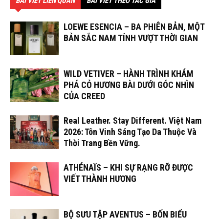
BÀI VIẾT LIÊN QUAN
BÀI VIẾT THEO TÁC GIẢ
LOEWE ESENCIA – BA PHIÊN BẢN, MỘT
BẢN SẮC NAM TÍNH VƯỢT THỜI GIAN
WILD VETIVER – HÀNH TRÌNH KHÁM
PHÁ CỎ HƯƠNG BÀI DƯỚI GÓC NHÌN
CỦA CREED
Real Leather. Stay Different. Việt Nam
2026: Tôn Vinh Sáng Tạo Da Thuộc Và
Thời Trang Bền Vững.
ATHÉNAÏS – KHI SỰ RẠNG RỠ ĐƯỢC
VIẾT THÀNH HƯƠNG
BỘ SƯU TẬP AVENTUS – BỐN BIỂU