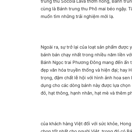
trung thu Socola Lava thơm nồng, Bánh trun
cùng là Bánh trung thu Phô mai béo ngậy. T
muốn tìm những trải nghiệm mới lạ.
Ngoài ra, sự trở lại của loạt sản phẩm được
bánh bán chạy nhất trong nhiều năm liền với
Bánh Ngọc trai Phương Đông mang đến ấn t
đẹp văn hóa truyền thống và hiện đại; hay
trọng, đậm chất lễ hội với hình ảnh hoa sen 
dụng cho các dòng bánh này được lựa chọn k
đỏ, hạt thông, hạnh nhân, hạt mè và th
Hiểu được
của khách hàng Việt đối với sức khỏe, Hon
chọn tốt nhất cho người Việt, trong đó có 