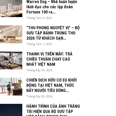
Warren Eng – Nhà huấn luyện
lãnh đạo cho các tập đoàn
Fortune 100 ra...
Tháng Tám 3, 2026
“THU PHONG NGUYỆT VỊ” – BỘ
SƯU TẬP BÁNH TRUNG THU
2026 TỪ KHÁCH SẠN...
Tháng Tám 1, 2026
THANH VỊ TRÊN MÂY: TRÀ
CHIỀU THUẦN CHAY CAO
NHẤT VIỆT NAM
Tháng Bảy 30, 2026
CHIẾN DỊCH HỮU CƠ EU KHỞI
ĐỘNG TẠI VIỆT NAM, THÚC
ĐẨY NGƯỜI TIÊU DÙNG...
Tháng Bảy 30, 2026
HÀNH TRÌNH CỦA ÁNH TRĂNG
TÁI HIỆN QUA BỘ SƯU TẬP