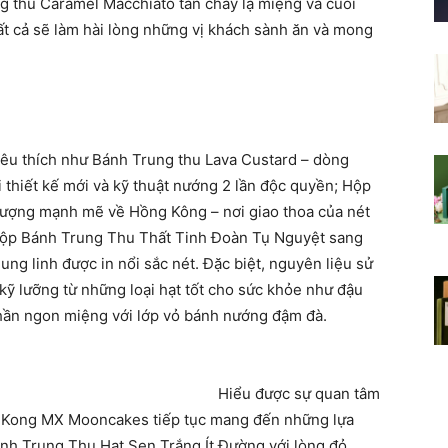
g thu Caramel Macchiato tan chảy lạ miệng và cuối
ất cả sẽ làm hài lòng những vị khách sành ăn và mong
 yêu thích như Bánh Trung thu Lava Custard – dòng
 thiết kế mới và kỹ thuật nướng 2 lần độc quyền; Hộp
ượng mạnh mẽ về Hồng Kông – nơi giao thoa của nét
 Hộp Bánh Trung Thu Thất Tinh Đoàn Tụ Nguyệt sang
lung linh được in nổi sắc nét. Đặc biệt, nguyên liệu sử
ỹ lưỡng từ những loại hạt tốt cho sức khỏe như đậu
êm phần ngon miệng với lớp vỏ bánh nướng đậm đà.
 sự quan tâm
g Kong MX Mooncakes tiếp tục mang đến những lựa
Bánh Trung Thu Hạt Sen Trắng Ít Đường với lòng đỏ