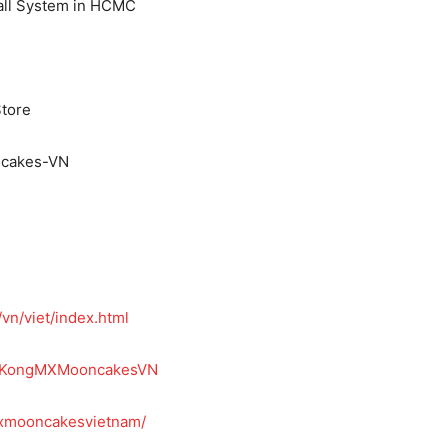
all System in HCMC
Store
ncakes-VN
n/viet/index.html
ngKongMXMooncakesVN
mxmooncakesvietnam/