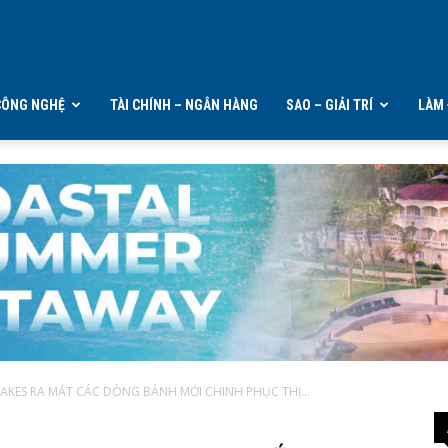
CÔNG NGHỆ
TÀI CHÍNH – NGÂN HÀNG
SAO – GIẢI TRÍ
LÀM 
S RA MẮT CÁC DÒNG BÁNH MỚI CHINH PHỤC THỊ...