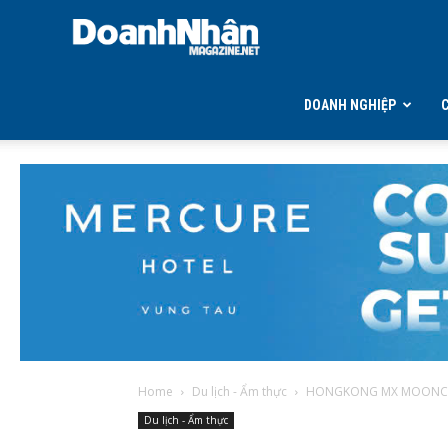
DOANH
NHÂN
DOANH NGHIỆP
MAGAZINE
Home
Du lịch - Ẩm thực
HONGKONG MX MOONCAKE
Du lịch - Ẩm thực