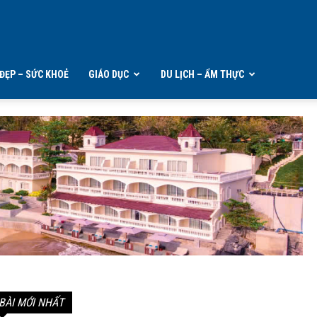
ĐẸP – SỨC KHOẺ
GIÁO DỤC
DU LỊCH – ẨM THỰC
BÀI MỚI NHẤT