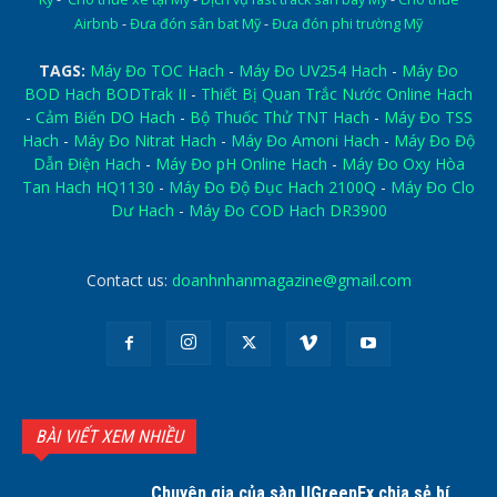
Airbnb
-
Đưa đón sân bat Mỹ
-
Đưa đón phi trường Mỹ
TAGS:
Máy Đo TOC Hach
-
Máy Đo UV254 Hach
-
Máy Đo
BOD Hach BODTrak II
-
Thiết Bị Quan Trắc Nước Online Hach
-
Cảm Biến DO Hach
-
Bộ Thuốc Thử TNT Hach
-
Máy Đo TSS
Hach
-
Máy Đo Nitrat Hach
-
Máy Đo Amoni Hach
-
Máy Đo Độ
Dẫn Điện Hach
-
Máy Đo pH Online Hach
-
Máy Đo Oxy Hòa
Tan Hach HQ1130
-
Máy Đo Độ Đục Hach 2100Q
-
Máy Đo Clo
Dư Hach
-
Máy Đo COD Hach DR3900
Contact us:
doanhnhanmagazine@gmail.com
BÀI VIẾT XEM NHIỀU
Chuyên gia của sàn UGreenFx chia sẻ bí