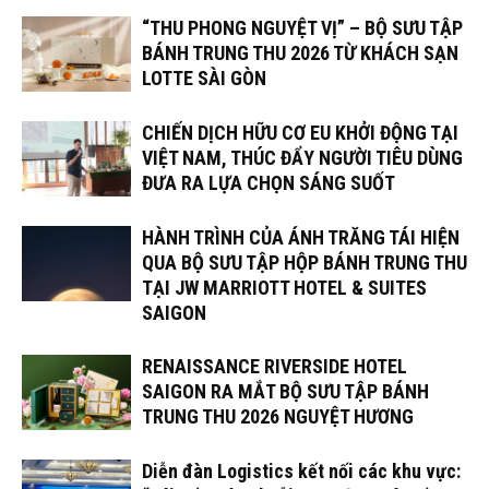
“THU PHONG NGUYỆT VỊ” – BỘ SƯU TẬP
BÁNH TRUNG THU 2026 TỪ KHÁCH SẠN
LOTTE SÀI GÒN
CHIẾN DỊCH HỮU CƠ EU KHỞI ĐỘNG TẠI
VIỆT NAM, THÚC ĐẨY NGƯỜI TIÊU DÙNG
ĐƯA RA LỰA CHỌN SÁNG SUỐT
HÀNH TRÌNH CỦA ÁNH TRĂNG TÁI HIỆN
QUA BỘ SƯU TẬP HỘP BÁNH TRUNG THU
TẠI JW MARRIOTT HOTEL & SUITES
SAIGON
RENAISSANCE RIVERSIDE HOTEL
SAIGON RA MẮT BỘ SƯU TẬP BÁNH
TRUNG THU 2026 NGUYỆT HƯƠNG
Diễn đàn Logistics kết nối các khu vực: