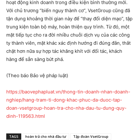
hoạt động kinh doanh trong điều kiện bình thường mới.
Với chủ trương “biến nguy thành cơ”, VsetGroup cũng đã
tận dụng khoảng thời gian này để “thay đổi diện mạo”, tập
trung kiện toàn bộ máy, hoàn thiện quy trình. Từ đó, một
mặt tiếp tục cho ra đời nhiều chuỗi dịch vụ của các công
ty thành viên, mặt khác xác định hướng đi đúng đắn, thắt
chặt hơn nữa sự hợp tác khăng khít với đối tác, khách
hàng để sẵn sàng bứt phá.
(Theo báo Bảo vệ pháp luật)
https://baovephapluat.vn/thong-tin-doanh-nhan-doanh-
nghiep/hang-tram-ti-dong-khac-phuc-da-duoc-tap-
doan-vsetgroup-hoan-tra-cho-nha-dau-tu-dung-quy-
dinh-119563.html
TAGS
hoàn trả cho nhà đầu tư
Tập đoàn VsetGroup