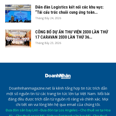
Diễn đàn Logistics kết nối các khu vực:
“Tái cấu trúc chuỗi cung ứng toàn...
Tháng Bảy 24, 2026
CÔNG BỐ DỰ ÁN THƯ VIỆN 2030 LẦN THỨ
17 CARAVAN 2030 LẦN THỨ 36...
Tháng Bảy 23, 2026
Doanhnhanmagazine.net là kênh tổng hợp tin tức trích dẫn
một số nguồn tin từ các trang tin tức lớn tại Việt Nam. Mỗi bài
đăng đều được trích dẫn từ nguồn rõ ràng và chính xác. Mọi
chi tiết xin vui lòng liên hệ qua email của chúng tôi.
Đưa đón sân bay LAX
-
Đưa đón tại Los Angeles
-
Cho thuê xe tại Hoa
Kỳ
-
Cho thuê xe tại Mỹ
-
Dịch vụ fast track sân bay Mỹ
-
Cho thuê