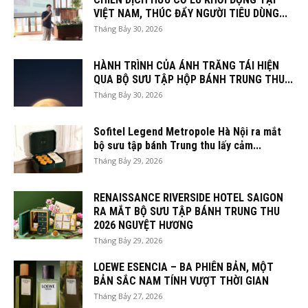
VIỆT NAM, THÚC ĐẨY NGƯỜI TIÊU DÙNG...
Tháng Bảy 30, 2026
HÀNH TRÌNH CỦA ÁNH TRĂNG TÁI HIỆN
QUA BỘ SƯU TẬP HỘP BÁNH TRUNG THU...
Tháng Bảy 30, 2026
Sofitel Legend Metropole Hà Nội ra mắt
bộ sưu tập bánh Trung thu lấy cảm...
Tháng Bảy 29, 2026
RENAISSANCE RIVERSIDE HOTEL SAIGON
RA MẮT BỘ SƯU TẬP BÁNH TRUNG THU
2026 NGUYỆT HƯƠNG
Tháng Bảy 29, 2026
LOEWE ESENCIA – BA PHIÊN BẢN, MỘT
BẢN SẮC NAM TÍNH VƯỢT THỜI GIAN
Tháng Bảy 27, 2026