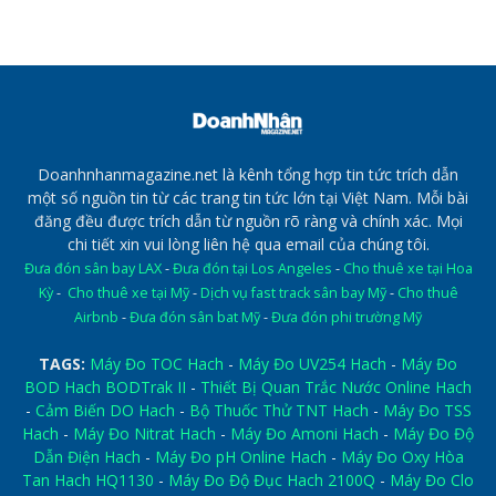
Doanhnhanmagazine.net là kênh tổng hợp tin tức trích dẫn
một số nguồn tin từ các trang tin tức lớn tại Việt Nam. Mỗi bài
đăng đều được trích dẫn từ nguồn rõ ràng và chính xác. Mọi
chi tiết xin vui lòng liên hệ qua email của chúng tôi.
Đưa đón sân bay LAX
-
Đưa đón tại Los Angeles
-
Cho thuê xe tại Hoa
Kỳ
-
Cho thuê xe tại Mỹ
-
Dịch vụ fast track sân bay Mỹ
-
Cho thuê
Airbnb
-
Đưa đón sân bat Mỹ
-
Đưa đón phi trường Mỹ
TAGS:
Máy Đo TOC Hach
-
Máy Đo UV254 Hach
-
Máy Đo
BOD Hach BODTrak II
-
Thiết Bị Quan Trắc Nước Online Hach
-
Cảm Biến DO Hach
-
Bộ Thuốc Thử TNT Hach
-
Máy Đo TSS
Hach
-
Máy Đo Nitrat Hach
-
Máy Đo Amoni Hach
-
Máy Đo Độ
Dẫn Điện Hach
-
Máy Đo pH Online Hach
-
Máy Đo Oxy Hòa
Tan Hach HQ1130
-
Máy Đo Độ Đục Hach 2100Q
-
Máy Đo Clo