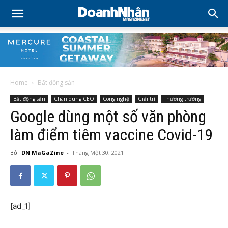
Home
Bất động sản
Bất động sản
Chân dung CEO
Công nghệ
Giải trí
Thương trường
Google dùng một số văn phòng
làm điểm tiêm vaccine Covid-19
Bởi
DN MaGaZine
-
Tháng Một 30, 2021
[ad_1]