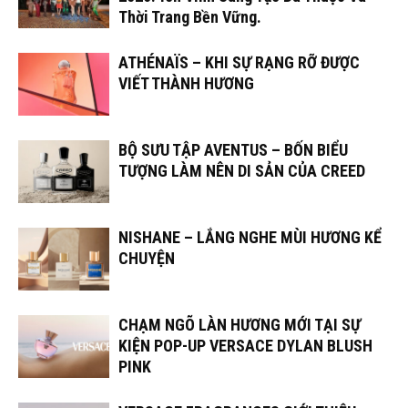
Thời Trang Bền Vững.
ATHÉNAÏS – KHI SỰ RẠNG RỠ ĐƯỢC
VIẾT THÀNH HƯƠNG
BỘ SƯU TẬP AVENTUS – BỐN BIỂU
TƯỢNG LÀM NÊN DI SẢN CỦA CREED
NISHANE – LẮNG NGHE MÙI HƯƠNG KỂ
CHUYỆN
CHẠM NGÕ LÀN HƯƠNG MỚI TẠI SỰ
KIỆN POP-UP VERSACE DYLAN BLUSH
PINK