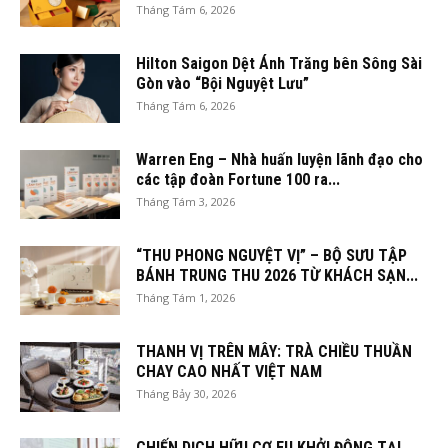
Tháng Tám 6, 2026
Hilton Saigon Dệt Ánh Trăng bên Sông Sài
Gòn vào “Bội Nguyệt Lưu”
Tháng Tám 6, 2026
Warren Eng – Nhà huấn luyện lãnh đạo cho
các tập đoàn Fortune 100 ra...
Tháng Tám 3, 2026
“THU PHONG NGUYỆT VỊ” – BỘ SƯU TẬP
BÁNH TRUNG THU 2026 TỪ KHÁCH SẠN...
Tháng Tám 1, 2026
THANH VỊ TRÊN MÂY: TRÀ CHIỀU THUẦN
CHAY CAO NHẤT VIỆT NAM
Tháng Bảy 30, 2026
CHIẾN DỊCH HỮU CƠ EU KHỞI ĐỘNG TẠI