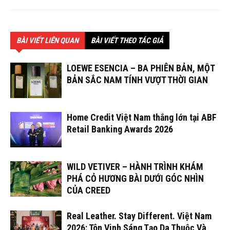
BÀI VIẾT LIÊN QUAN
BÀI VIẾT THEO TÁC GIẢ
LOEWE ESENCIA – BA PHIÊN BẢN, MỘT
BẢN SẮC NAM TÍNH VƯỢT THỜI GIAN
Home Credit Việt Nam thắng lớn tại ABF
Retail Banking Awards 2026
WILD VETIVER – HÀNH TRÌNH KHÁM
PHÁ CỎ HƯƠNG BÀI DƯỚI GÓC NHÌN
CỦA CREED
Real Leather. Stay Different. Việt Nam
2026: Tôn Vinh Sáng Tạo Da Thuộc Và