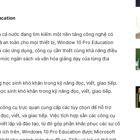
ucation
ắp cả nước đang tìm kiếm một nền tảng công nghệ có
và an toàn cho mọi thiết bị, Window 10 Pro Education
đủ các ứng dụng, công cụ cần thiết cùng khả năng điều
, mức ngân sách và văn hóa giảng dạy của từng địa
ọc sinh khó khăn trong kỹ năng đọc, viết, giao tiếp.
 công cụ trực quan cung cấp các tùy chọn để hỗ trợ
ọc, viết, và giao tiếp. Việc tích hợp sẵn các công cụ
 thiết lập và đào tạo, từ đó góp phần khắc phục các sự cố
i ích trên, Windows 10 Pro Education được Microsoft
hắt khe ngành giáo dục đề ra. Thầy và trò có thể bắt