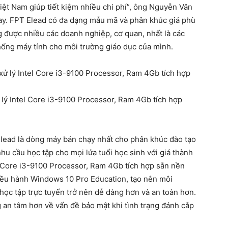
Việt Nam giúp tiết kiệm nhiều chi phí”, ông Nguyễn Văn
y. FPT Elead có đa dạng mẫu mã và phân khúc giá phù
g được nhiều các doanh nghiệp, cơ quan, nhất là các
thống máy tính cho môi trường giáo dục của mình.
 lý Intel Core i3-9100 Processor, Ram 4Gb tích hợp
Elead là dòng máy bán chạy nhất cho phân khúc đào tạo
u cầu học tập cho mọi lứa tuổi học sinh với giá thành
el Core i3-9100 Processor, Ram 4Gb tích hợp sẵn nền
iều hành Windows 10 Pro Education, tạo nên môi
học tập trực tuyến trở nên dễ dàng hơn và an toàn hơn.
 an tâm hơn về vấn đề bảo mật khi tình trạng đánh cắp