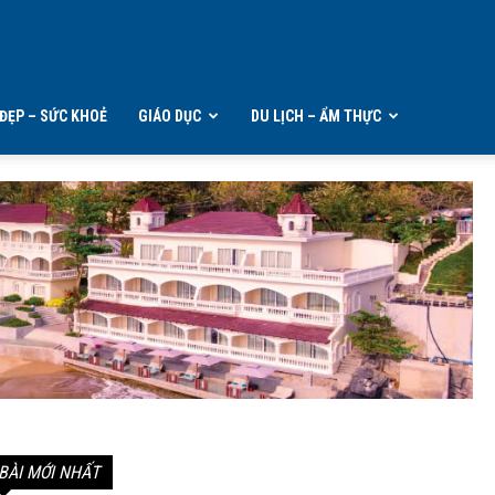
ĐẸP – SỨC KHOẺ
GIÁO DỤC
DU LỊCH – ẨM THỰC
BÀI MỚI NHẤT