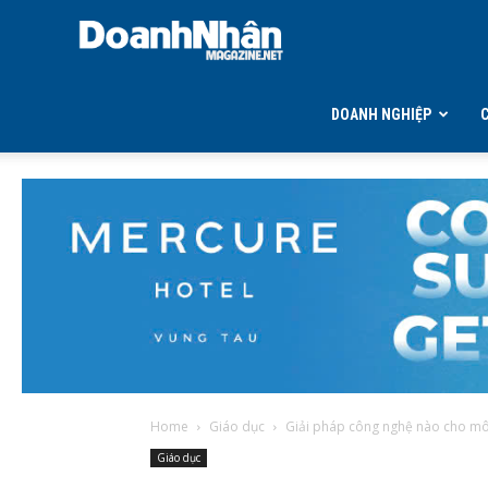
DOANH
NHÂN
DOANH NGHIỆP
MAGAZINE
Home
Giáo dục
Giải pháp công nghệ nào cho mô 
Giáo dục