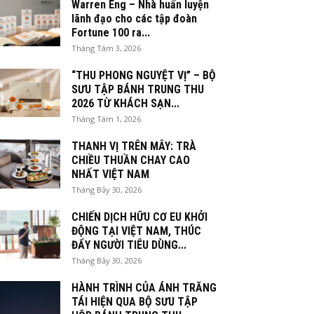
Warren Eng – Nhà huấn luyện
lãnh đạo cho các tập đoàn
Fortune 100 ra...
Tháng Tám 3, 2026
“THU PHONG NGUYỆT VỊ” – BỘ
SƯU TẬP BÁNH TRUNG THU
2026 TỪ KHÁCH SẠN...
Tháng Tám 1, 2026
THANH VỊ TRÊN MÂY: TRÀ
CHIỀU THUẦN CHAY CAO
NHẤT VIỆT NAM
Tháng Bảy 30, 2026
CHIẾN DỊCH HỮU CƠ EU KHỞI
ĐỘNG TẠI VIỆT NAM, THÚC
ĐẨY NGƯỜI TIÊU DÙNG...
Tháng Bảy 30, 2026
HÀNH TRÌNH CỦA ÁNH TRĂNG
TÁI HIỆN QUA BỘ SƯU TẬP