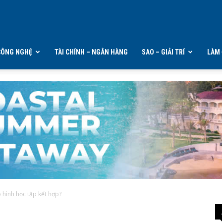
CÔNG NGHỆ
TÀI CHÍNH – NGÂN HÀNG
SAO – GIẢI TRÍ
LÀM 
hình học tập kết hợp?