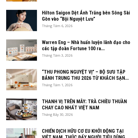
Hilton Saigon Dệt Ánh Trăng bên Sông Sài
Gòn vào “Bội Nguyệt Lưu”
Tháng Tám 6, 2026
Warren Eng – Nhà huấn luyện lãnh đạo cho
các tập đoàn Fortune 100 ra...
Tháng Tám 3, 2026
“THU PHONG NGUYỆT VỊ” – BỘ SƯU TẬP
BÁNH TRUNG THU 2026 TỪ KHÁCH SẠN...
Tháng Tám 1, 2026
THANH VỊ TRÊN MÂY: TRÀ CHIỀU THUẦN
CHAY CAO NHẤT VIỆT NAM
Tháng Bảy 30, 2026
CHIẾN DỊCH HỮU CƠ EU KHỞI ĐỘNG TẠI
VIỆT NAM, THÚC ĐẨY NGƯỜI TIÊU DÙNG...