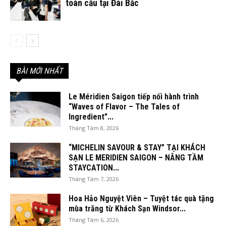
toàn cầu tại Đài Bắc
BÀI MỚI NHẤT
Le Méridien Saigon tiếp nối hành trình
“Waves of Flavor – The Tales of
Ingredient”...
Tháng Tám 8, 2026
“MICHELIN SAVOUR & STAY” TẠI KHÁCH
SẠN LE MERIDIEN SAIGON – NÂNG TẦM
STAYCATION...
Tháng Tám 7, 2026
Hoa Hảo Nguyệt Viên – Tuyệt tác quà tặng
mùa trăng từ Khách Sạn Windsor...
Tháng Tám 6, 2026