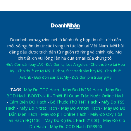
Doanhnhanmagazine.net là kênh tổng hợp tin tức trích dẫn
một số nguồn tin từ các trang tin tức lớn tại Việt Nam. Mỗi bài
đăng đều được trích dẫn từ nguồn rõ ràng và chính xác. Mọi
chi tiết xin vui lòng liên hệ qua email của chúng tôi.
Đưa đón sân bay LAX
-
Đưa đón tại Los Angeles
-
Cho thuê xe tại Hoa
Kỳ
-
Cho thuê xe tại Mỹ
-
Dịch vụ fast track sân bay Mỹ
-
Cho thuê
Airbnb
-
Đưa đón sân bat Mỹ
-
Đưa đón phi trường Mỹ
TAGS:
Máy Đo TOC Hach
-
Máy Đo UV254 Hach
-
Máy Đo
BOD Hach BODTrak II
-
Thiết Bị Quan Trắc Nước Online Hach
-
Cảm Biến DO Hach
-
Bộ Thuốc Thử TNT Hach
-
Máy Đo TSS
Hach
-
Máy Đo Nitrat Hach
-
Máy Đo Amoni Hach
-
Máy Đo Độ
Dẫn Điện Hach
-
Máy Đo pH Online Hach
-
Máy Đo Oxy Hòa
Tan Hach HQ1130
-
Máy Đo Độ Đục Hach 2100Q
-
Máy Đo Clo
Dư Hach
-
Máy Đo COD Hach DR3900