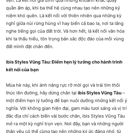
vẹn. Là kết nối gia đình qua những khoảnh khắc quây
quần ấm áp, khi ba thế hệ cùng nhau tạo nên những kỷ
niệm khó quên. Là kết nối với thiên nhiên qua những kỳ
nghỉ giữa núi rừng hùng vĩ hay biển cả bao la, nơi ta lắng
nghe tiếng gọi của đất trời. Và hơn hết, là kết nối văn hóa
khi ta thấu hiểu, tôn trọng bản sắc độc đáo của mỗi vùng
đất mình đặt chân đến.
ibis Styles Vũng Tàu: Điểm hẹn lý tưởng cho hành trình
kết nối của bạn
Mùa hè này, khi ánh nắng rực rỡ mời gọi và trái tim thôi
thúc lên đường, hãy dừng chân tại
ibis Styles Vũng Tàu
–
một điểm hẹn lý tưởng để bạn nuôi dưỡng những kết nối ý
nghĩa. Với không gian hiện đại, gam màu tươi sáng và vị trí
đắc địa chỉ cách biển vài bước chân, ibis Styles Vũng Tàu
mở ra một kỳ nghỉ trọn vẹn. Nơi đây, bạn và những người
thân yêu có thể cùng tạo nên những ký ức đáng nhớ, từ