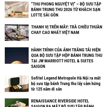
“THU PHONG NGUYỆT VỊ” – BỘ SƯU TẬP
BÁNH TRUNG THU 2026 TỪ KHÁCH SẠN
LOTTE SÀI GÒN
THANH VỊ TRÊN MÂY: TRÀ CHIỀU THUẦN
CHAY CAO NHẤT VIỆT NAM
HÀNH TRÌNH CỦA ÁNH TRĂNG TÁI HIỆN
QUA BỘ SƯU TẬP HỘP BÁNH TRUNG THU
TẠI JW MARRIOTT HOTEL & SUITES
SAIGON
Sofitel Legend Metropole Hà Nội ra mắt
bộ sưu tập bánh Trung thu lấy cảm hứng
từ 125 năm di sản
RENAISSANCE RIVERSIDE HOTEL
SAIGON RA MẮT BỘ SƯU TẬP BÁNH