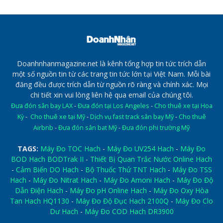
Doanhnhanmagazine.net là kênh tổng hợp tin tức trích dẫn
một số nguồn tin từ các trang tin tức lớn tại Việt Nam. Mỗi bài
đăng đều được trích dẫn từ nguồn rõ ràng và chính xác. Mọi
chi tiết xin vui lòng liên hệ qua email của chúng tôi.
Đưa đón sân bay LAX
-
Đưa đón tại Los Angeles
-
Cho thuê xe tại Hoa
Kỳ
-
Cho thuê xe tại Mỹ
-
Dịch vụ fast track sân bay Mỹ
-
Cho thuê
Airbnb
-
Đưa đón sân bat Mỹ
-
Đưa đón phi trường Mỹ
TAGS:
Máy Đo TOC Hach
-
Máy Đo UV254 Hach
-
Máy Đo
BOD Hach BODTrak II
-
Thiết Bị Quan Trắc Nước Online Hach
-
Cảm Biến DO Hach
-
Bộ Thuốc Thử TNT Hach
-
Máy Đo TSS
Hach
-
Máy Đo Nitrat Hach
-
Máy Đo Amoni Hach
-
Máy Đo Độ
Dẫn Điện Hach
-
Máy Đo pH Online Hach
-
Máy Đo Oxy Hòa
Tan Hach HQ1130
-
Máy Đo Độ Đục Hach 2100Q
-
Máy Đo Clo
Dư Hach
-
Máy Đo COD Hach DR3900