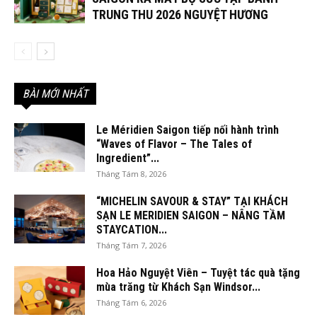
TRUNG THU 2026 NGUYỆT HƯƠNG
BÀI MỚI NHẤT
Le Méridien Saigon tiếp nối hành trình
“Waves of Flavor – The Tales of
Ingredient”...
Tháng Tám 8, 2026
“MICHELIN SAVOUR & STAY” TẠI KHÁCH
SẠN LE MERIDIEN SAIGON – NÂNG TẦM
STAYCATION...
Tháng Tám 7, 2026
Hoa Hảo Nguyệt Viên – Tuyệt tác quà tặng
mùa trăng từ Khách Sạn Windsor...
Tháng Tám 6, 2026