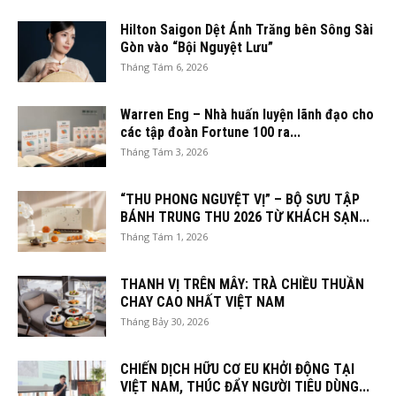
Hilton Saigon Dệt Ánh Trăng bên Sông Sài
Gòn vào “Bội Nguyệt Lưu”
Tháng Tám 6, 2026
Warren Eng – Nhà huấn luyện lãnh đạo cho
các tập đoàn Fortune 100 ra...
Tháng Tám 3, 2026
“THU PHONG NGUYỆT VỊ” – BỘ SƯU TẬP
BÁNH TRUNG THU 2026 TỪ KHÁCH SẠN...
Tháng Tám 1, 2026
THANH VỊ TRÊN MÂY: TRÀ CHIỀU THUẦN
CHAY CAO NHẤT VIỆT NAM
Tháng Bảy 30, 2026
CHIẾN DỊCH HỮU CƠ EU KHỞI ĐỘNG TẠI
VIỆT NAM, THÚC ĐẨY NGƯỜI TIÊU DÙNG...