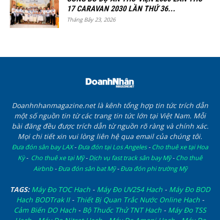
17 CARAVAN 2030 LẦN THỨ 36...
Tháng Bảy 23, 2026
Doanhnhanmagazine.net là kênh tổng hợp tin tức trích dẫn
một số nguồn tin từ các trang tin tức lớn tại Việt Nam. Mỗi
bài đăng đều được trích dẫn từ nguồn rõ ràng và chính xác.
Mọi chi tiết xin vui lòng liên hệ qua email của chúng tôi.
Đưa đón sân bay LAX
-
Đưa đón tại Los Angeles
-
Cho thuê xe tại Hoa
Kỳ
-
Cho thuê xe tại Mỹ
-
Dịch vụ fast track sân bay Mỹ
-
Cho thuê
Airbnb
-
Đưa đón sân bat Mỹ
-
Đưa đón phi trường Mỹ
TAGS:
Máy Đo TOC Hach
-
Máy Đo UV254 Hach
-
Máy Đo BOD
Hach BODTrak II
-
Thiết Bị Quan Trắc Nước Online Hach
-
Cảm Biến DO Hach
-
Bộ Thuốc Thử TNT Hach
-
Máy Đo TSS