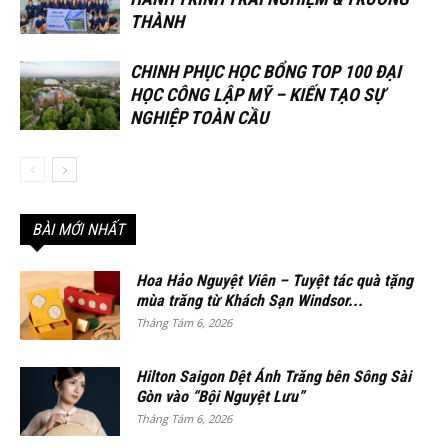
THÀNH
CHINH PHỤC HỌC BỔNG TOP 100 ĐẠI
HỌC CÔNG LẬP MỸ – KIẾN TẠO SỰ
NGHIỆP TOÀN CẦU
BÀI MỚI NHẤT
Hoa Hảo Nguyệt Viên – Tuyệt tác quà tặng
mùa trăng từ Khách Sạn Windsor...
Tháng Tám 6, 2026
Hilton Saigon Dệt Ánh Trăng bên Sông Sài
Gòn vào “Bội Nguyệt Lưu”
Tháng Tám 6, 2026