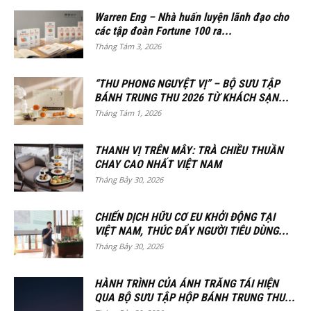
Warren Eng – Nhà huấn luyện lãnh đạo cho
các tập đoàn Fortune 100 ra...
Tháng Tám 3, 2026
“THU PHONG NGUYỆT VỊ” – BỘ SƯU TẬP
BÁNH TRUNG THU 2026 TỪ KHÁCH SẠN...
Tháng Tám 1, 2026
THANH VỊ TRÊN MÂY: TRÀ CHIỀU THUẦN
CHAY CAO NHẤT VIỆT NAM
Tháng Bảy 30, 2026
CHIẾN DỊCH HỮU CƠ EU KHỞI ĐỘNG TẠI
VIỆT NAM, THÚC ĐẨY NGƯỜI TIÊU DÙNG...
Tháng Bảy 30, 2026
HÀNH TRÌNH CỦA ÁNH TRĂNG TÁI HIỆN
QUA BỘ SƯU TẬP HỘP BÁNH TRUNG THU...