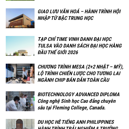
GIAO LƯU VĂN HOÁ – HÀNH TRÌNH HỘI
NHẬP TỪ BẬC TRUNG HỌC
TẠP CHÍ TIME VINH DANH ĐẠI HỌC
TULSA VÀO DANH SÁCH ĐẠI HỌC HÀNG
ĐẦU THẾ GIỚI 2026
CHƯƠNG TRÌNH MESA (2+2 NHẬT – MỸ),
LỘ TRÌNH CHIẾN LƯỢC CHO TƯƠNG LAI
NGÀNH CHIP BÁN DẪN TOÀN CẦU
BIOTECHNOLOGY ADVANCED DIPLOMA
Công nghệ Sinh học Cao đẳng chuyên
sâu tại Fleming College, Canada.
DU HỌC HÈ TIẾNG ANH PHILIPPINES
HÀNH TRÌNH TRẢI NGHIỆM & TRƯỞNG