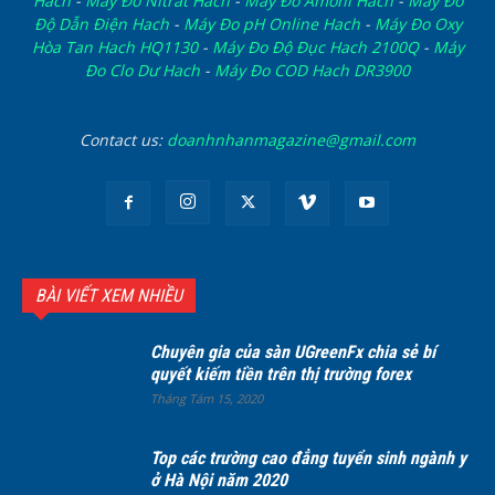
Hach
-
Máy Đo Nitrat Hach
-
Máy Đo Amoni Hach
-
Máy Đo
Độ Dẫn Điện Hach
-
Máy Đo pH Online Hach
-
Máy Đo Oxy
Hòa Tan Hach HQ1130
-
Máy Đo Độ Đục Hach 2100Q
-
Máy
Đo Clo Dư Hach
-
Máy Đo COD Hach DR3900
Contact us:
doanhnhanmagazine@gmail.com
BÀI VIẾT XEM NHIỀU
Chuyên gia của sàn UGreenFx chia sẻ bí
quyết kiếm tiền trên thị trường forex
Tháng Tám 15, 2020
Top các trường cao đẳng tuyển sinh ngành y
ở Hà Nội năm 2020