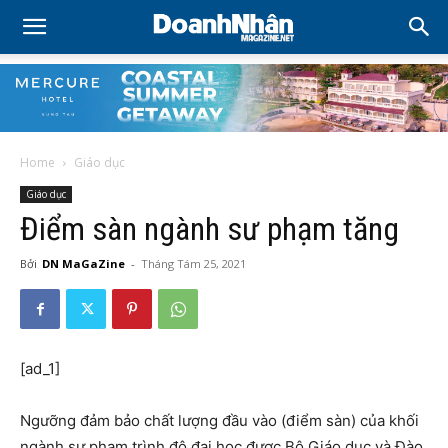
Home
Giáo dục
Giáo dục
Điểm sàn ngành sư phạm tăng
Bởi
DN MaGaZine
-
Tháng Tám 25, 2021
[ad_1]
Ngưỡng đảm bảo chất lượng đầu vào (điểm sàn) của khối
ngành sư phạm trình độ đại học được Bộ Giáo dục và Đào