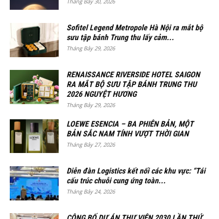
Tháng Bảy 30, 2026
Sofitel Legend Metropole Hà Nội ra mắt bộ
sưu tập bánh Trung thu lấy cảm...
Tháng Bảy 29, 2026
RENAISSANCE RIVERSIDE HOTEL SAIGON
RA MẮT BỘ SƯU TẬP BÁNH TRUNG THU
2026 NGUYỆT HƯƠNG
Tháng Bảy 29, 2026
LOEWE ESENCIA – BA PHIÊN BẢN, MỘT
BẢN SẮC NAM TÍNH VƯỢT THỜI GIAN
Tháng Bảy 27, 2026
Diễn đàn Logistics kết nối các khu vực: “Tái
cấu trúc chuỗi cung ứng toàn...
Tháng Bảy 24, 2026
CÔNG BỐ DỰ ÁN THƯ VIỆN 2030 LẦN THỨ