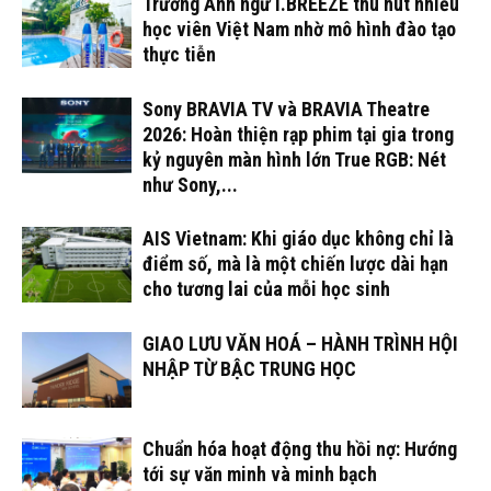
Trường Anh ngữ I.BREEZE thu hút nhiều
học viên Việt Nam nhờ mô hình đào tạo
thực tiễn
Sony BRAVIA TV và BRAVIA Theatre
2026: Hoàn thiện rạp phim tại gia trong
kỷ nguyên màn hình lớn True RGB: Nét
như Sony,...
AIS Vietnam: Khi giáo dục không chỉ là
điểm số, mà là một chiến lược dài hạn
cho tương lai của mỗi học sinh
GIAO LƯU VĂN HOÁ – HÀNH TRÌNH HỘI
NHẬP TỪ BẬC TRUNG HỌC
Chuẩn hóa hoạt động thu hồi nợ: Hướng
tới sự văn minh và minh bạch