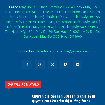
TAGS:
Máy Đo TOC Hach
-
Máy Đo UV254 Hach
-
Máy Đo
BOD Hach BODTrak II
-
Thiết Bị Quan Trắc Nước Online Hach
-
Cảm Biến DO Hach
-
Bộ Thuốc Thử TNT Hach
-
Máy Đo TSS
Hach
-
Máy Đo Nitrat Hach
-
Máy Đo Amoni Hach
-
Máy Đo Độ
Dẫn Điện Hach
-
Máy Đo pH Online Hach
-
Máy Đo Oxy Hòa
Tan Hach HQ1130
-
Máy Đo Độ Đục Hach 2100Q
-
Máy Đo Clo
Dư Hach
-
Máy Đo COD Hach DR3900
Contact us:
doanhnhanmagazine@gmail.com
BÀI VIẾT XEM NHIỀU
Chuyên gia của sàn UGreenFx chia sẻ bí
quyết kiếm tiền trên thị trường forex