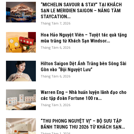
“MICHELIN SAVOUR & STAY” TẠI KHÁCH
SẠN LE MERIDIEN SAIGON – NÂNG TẦM
STAYCATION...
Tháng Tám 7, 2026
Hoa Hảo Nguyệt Viên – Tuyệt tác quà tặng
mùa trăng từ Khách Sạn Windsor...
Tháng Tám 6, 2026
Hilton Saigon Dệt Ánh Trăng bên Sông Sài
Gòn vào “Bội Nguyệt Lưu”
Tháng Tám 6, 2026
Warren Eng – Nhà huấn luyện lãnh đạo cho
các tập đoàn Fortune 100 ra...
Tháng Tám 3, 2026
“THU PHONG NGUYỆT VỊ” – BỘ SƯU TẬP
BÁNH TRUNG THU 2026 TỪ KHÁCH SẠN...
Tháng Tám 1, 2026