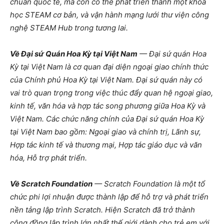
chuẩn quốc tế, mà còn có thể phát triển thành một khóa
học STEAM cơ bản, và vận hành mạng lưới thư viện công
nghệ STEAM Hub trong tương lai.
Về Đại sứ Quán Hoa Kỳ tại Việt Nam
— Đại sứ quán Hoa
Kỳ tại Việt Nam là cơ quan đại diện ngoại giao chính thức
của Chính phủ Hoa Kỳ tại Việt Nam. Đại sứ quán này có
vai trò quan trọng trong việc thúc đẩy quan hệ ngoại giao,
kinh tế, văn hóa và hợp tác song phương giữa Hoa Kỳ và
Việt Nam. Các chức năng chính của Đại sứ quán Hoa Kỳ
tại Việt Nam bao gồm: Ngoại giao và chính trị, Lãnh sự,
Hợp tác kinh tế và thương mại, Hợp tác giáo dục và văn
hóa, Hỗ trợ phát triển.
Về Scratch Foundation
— Scratch Foundation là một tổ
chức phi lợi nhuận được thành lập để hỗ trợ và phát triển
nền tảng lập trình Scratch. Hiện Scratch đã trở thành
cộng đồng lập trình lớn nhất thế giới dành cho trẻ em với