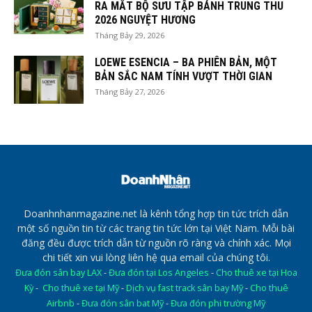
RA MẮT BỘ SƯU TẬP BÁNH TRUNG THU
2026 NGUYỆT HƯƠNG
Tháng Bảy 29, 2026
LOEWE ESENCIA – BA PHIÊN BẢN, MỘT
BẢN SẮC NAM TÍNH VƯỢT THỜI GIAN
Tháng Bảy 27, 2026
Doanhnhanmagazine.net là kênh tổng hợp tin tức trích dẫn
một số nguồn tin từ các trang tin tức lớn tại Việt Nam. Mỗi bài
đăng đều được trích dẫn từ nguồn rõ ràng và chính xác. Mọi
chi tiết xin vui lòng liên hệ qua email của chúng tôi.
Đưa đón sân bay LAX
-
Đưa đón tại Los Angeles
-
Cho thuê xe tại Hoa
Kỳ
-
Cho thuê xe tại Mỹ
-
Dịch vụ fast track sân bay Mỹ
-
Cho thuê
Airbnb
-
Đưa đón sân bat Mỹ
-
Đưa đón phi trường Mỹ