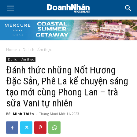
Home
Du lịch - Ẩm thực
Du lịch - Ẩm thực
Đánh thức những Nốt Hương
Đặc Sản, Phê La kể chuyện sáng
tạo mới cùng Phong Lan – trà
sữa Vani tự nhiên
Bởi
Minh Thiên
-
Tháng Mười Một 11, 2023