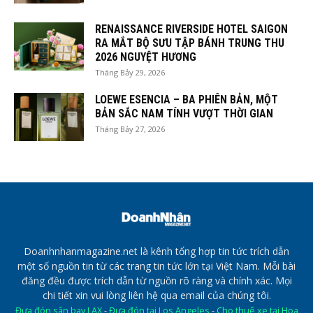
RENAISSANCE RIVERSIDE HOTEL SAIGON
RA MẮT BỘ SƯU TẬP BÁNH TRUNG THU
2026 NGUYỆT HƯƠNG
Tháng Bảy 29, 2026
LOEWE ESENCIA – BA PHIÊN BẢN, MỘT
BẢN SẮC NAM TÍNH VƯỢT THỜI GIAN
Tháng Bảy 27, 2026
Doanhnhanmagazine.net là kênh tổng hợp tin tức trích dẫn
một số nguồn tin từ các trang tin tức lớn tại Việt Nam. Mỗi bài
đăng đều được trích dẫn từ nguồn rõ ràng và chính xác. Mọi
chi tiết xin vui lòng liên hệ qua email của chúng tôi.
Đưa đón sân bay LAX
-
Đưa đón tại Los Angeles
-
Cho thuê xe tại Hoa