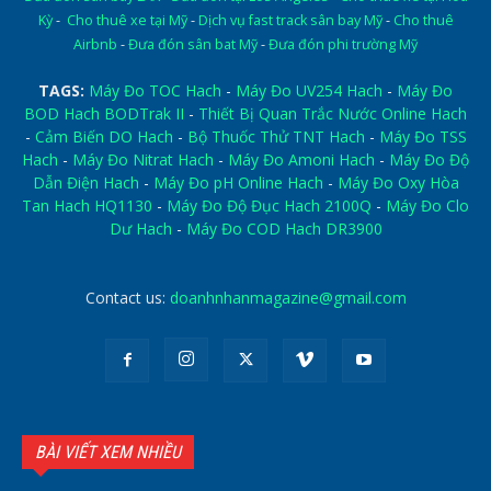
Kỳ
-
Cho thuê xe tại Mỹ
-
Dịch vụ fast track sân bay Mỹ
-
Cho thuê
Airbnb
-
Đưa đón sân bat Mỹ
-
Đưa đón phi trường Mỹ
TAGS:
Máy Đo TOC Hach
-
Máy Đo UV254 Hach
-
Máy Đo
BOD Hach BODTrak II
-
Thiết Bị Quan Trắc Nước Online Hach
-
Cảm Biến DO Hach
-
Bộ Thuốc Thử TNT Hach
-
Máy Đo TSS
Hach
-
Máy Đo Nitrat Hach
-
Máy Đo Amoni Hach
-
Máy Đo Độ
Dẫn Điện Hach
-
Máy Đo pH Online Hach
-
Máy Đo Oxy Hòa
Tan Hach HQ1130
-
Máy Đo Độ Đục Hach 2100Q
-
Máy Đo Clo
Dư Hach
-
Máy Đo COD Hach DR3900
Contact us:
doanhnhanmagazine@gmail.com
BÀI VIẾT XEM NHIỀU