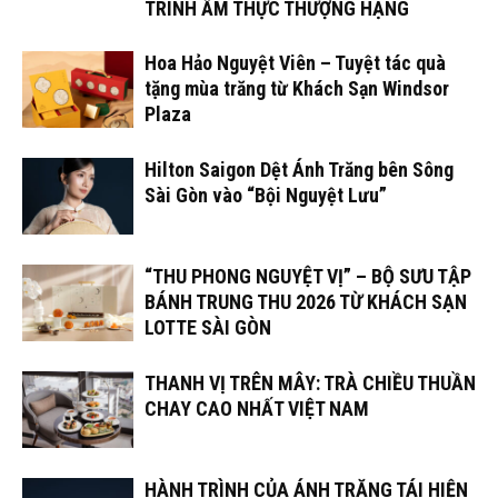
TRÌNH ẨM THỰC THƯỢNG HẠNG
Hoa Hảo Nguyệt Viên – Tuyệt tác quà
tặng mùa trăng từ Khách Sạn Windsor
Plaza
Hilton Saigon Dệt Ánh Trăng bên Sông
Sài Gòn vào “Bội Nguyệt Lưu”
“THU PHONG NGUYỆT VỊ” – BỘ SƯU TẬP
BÁNH TRUNG THU 2026 TỪ KHÁCH SẠN
LOTTE SÀI GÒN
THANH VỊ TRÊN MÂY: TRÀ CHIỀU THUẦN
CHAY CAO NHẤT VIỆT NAM
HÀNH TRÌNH CỦA ÁNH TRĂNG TÁI HIỆN