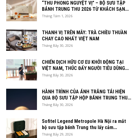
“THU PHONG NGUYỆT VỊ” – BỘ SƯU TẬP
BÁNH TRUNG THU 2026 TỪ KHÁCH SẠN...
Tháng Tám 1, 2026
THANH VỊ TRÊN MÂY: TRÀ CHIỀU THUẦN
CHAY CAO NHẤT VIỆT NAM
Tháng Bảy 30, 2026
CHIẾN DỊCH HỮU CƠ EU KHỞI ĐỘNG TẠI
VIỆT NAM, THÚC ĐẨY NGƯỜI TIÊU DÙNG...
Tháng Bảy 30, 2026
HÀNH TRÌNH CỦA ÁNH TRĂNG TÁI HIỆN
QUA BỘ SƯU TẬP HỘP BÁNH TRUNG THU...
Tháng Bảy 30, 2026
Sofitel Legend Metropole Hà Nội ra mắt
bộ sưu tập bánh Trung thu lấy cảm...
Tháng Bảy 29, 2026