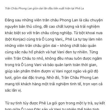
Trân Châu Phong Lan giòn dai lần đầu tiên xuất hiện tại Phê La
Đằng sau những viên trân châu Phong Lan là câu chuyện
nguyên bản thủ công, đề cao chất lượng và trải nghiệm
khác biệt so với trân châu công nghiệp. Từ bột khoai nưa
(bột Konjac) cùng trà Ô Long Vani,, Phê La tự tay làm nên
những viên trân châu giòn dai – không chất bảo quản
cùng sắc nâu hổ phách và hạt Vani đen tự nhiên. Từng
viên Trân Châu to nhỏ, không đều nhau luôn được ngâm
trong trà Ô Long Vani và bảo quản lạnh toàn thời gian,
giúp sản phẩm thêm đượm vị Vani ngọt ngào và giữ độ
tươi, giòn dai đặc trưng. Nhờ đó, Trân Châu Phong Lan
mang tới khách hàng một trải nghiệm tinh tế, trọn vẹn cả
sắc lẫn vị.
Từ sự tinh túy được Phê La gói gọn trong một ly trà, sự kết
hợp giữa Ô Long Đặc sản và Vani tự nhiên thể hiện tinh