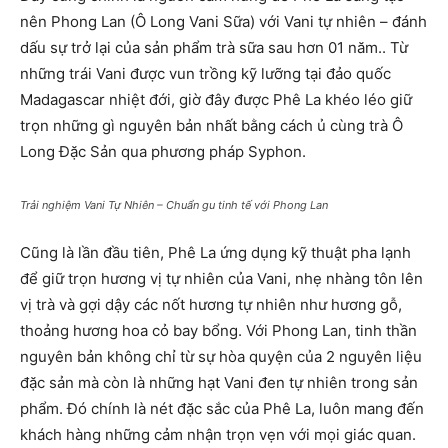
nên Phong Lan (Ô Long Vani Sữa) với Vani tự nhiên – đánh
dấu sự trở lại của sản phẩm trà sữa sau hơn 01 năm.. Từ
những trái Vani được vun trồng kỹ lưỡng tại đảo quốc
Madagascar nhiệt đới, giờ đây được Phê La khéo léo giữ
trọn những gì nguyên bản nhất bằng cách ủ cùng trà Ô
Long Đặc Sản qua phương pháp Syphon.
Trải nghiệm Vani Tự Nhiên – Chuẩn gu tinh tế với Phong Lan
Cũng là lần đầu tiên, Phê La ứng dụng kỹ thuật pha lạnh
để giữ trọn hương vị tự nhiên của Vani, nhẹ nhàng tôn lên
vị trà và gợi dậy các nốt hương tự nhiên như hương gỗ,
thoảng hương hoa cỏ bay bổng. Với Phong Lan, tinh thần
nguyên bản không chỉ từ sự hòa quyện của 2 nguyên liệu
đặc sản mà còn là những hạt Vani đen tự nhiên trong sản
phẩm. Đó chính là nét đặc sắc của Phê La, luôn mang đến
khách hàng những cảm nhận trọn vẹn với mọi giác quan.