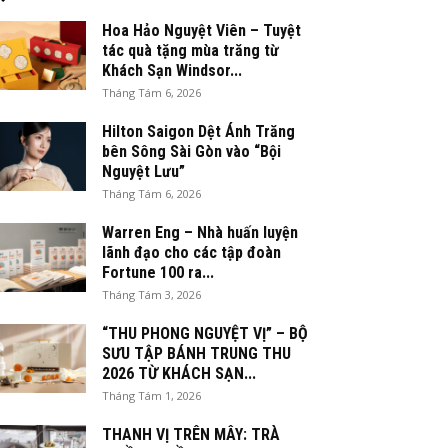
Hoa Hảo Nguyệt Viên – Tuyệt
tác quà tặng mùa trăng từ
Khách Sạn Windsor...
Tháng Tám 6, 2026
Hilton Saigon Dệt Ánh Trăng
bên Sông Sài Gòn vào “Bội
Nguyệt Lưu”
Tháng Tám 6, 2026
Warren Eng – Nhà huấn luyện
lãnh đạo cho các tập đoàn
Fortune 100 ra...
Tháng Tám 3, 2026
“THU PHONG NGUYỆT VỊ” – BỘ
SƯU TẬP BÁNH TRUNG THU
2026 TỪ KHÁCH SẠN...
Tháng Tám 1, 2026
THANH VỊ TRÊN MÂY: TRÀ