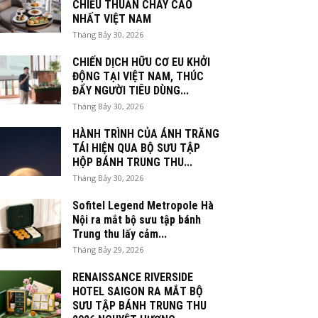
CHIỀU THUẦN CHAY CAO
NHẤT VIỆT NAM
Tháng Bảy 30, 2026
CHIẾN DỊCH HỮU CƠ EU KHỞI
ĐỘNG TẠI VIỆT NAM, THÚC
ĐẨY NGƯỜI TIÊU DÙNG...
Tháng Bảy 30, 2026
HÀNH TRÌNH CỦA ÁNH TRĂNG
TÁI HIỆN QUA BỘ SƯU TẬP
HỘP BÁNH TRUNG THU...
Tháng Bảy 30, 2026
Sofitel Legend Metropole Hà
Nội ra mắt bộ sưu tập bánh
Trung thu lấy cảm...
Tháng Bảy 29, 2026
RENAISSANCE RIVERSIDE
HOTEL SAIGON RA MẮT BỘ
SƯU TẬP BÁNH TRUNG THU