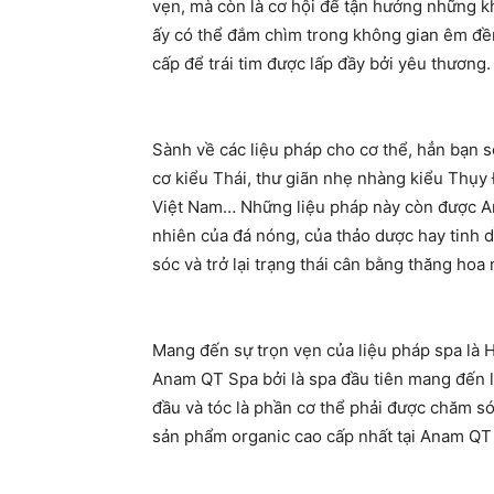
vẹn, mà còn là cơ hội để tận hưởng những k
ấy có thể đắm chìm trong không gian êm đề
cấp để trái tim được lấp đầy bởi yêu thương.
Sành về các liệu pháp cho cơ thể, hẳn bạn s
cơ kiểu Thái, thư giãn nhẹ nhàng kiểu Thụy
Việt Nam… Những liệu pháp này còn được A
nhiên của đá nóng, của thảo dược hay tinh 
sóc và trở lại trạng thái cân bằng thăng hoa 
Mang đến sự trọn vẹn của liệu pháp spa là H
Anam QT Spa bởi là spa đầu tiên mang đến l
đầu và tóc là phần cơ thể phải được chăm sóc
sản phẩm organic cao cấp nhất tại Anam QT