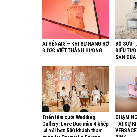
ATHÉNAÏS – KHI SỰ RẠNG RỠ
BỘ SƯU 
ĐƯỢC VIẾT THÀNH HƯƠNG
BIỂU TƯỢ
SẢN CỦA
Triển lãm cưới Wedding
CHẠM NG
Gallery: Love Duo mùa 4 khép
TẠI SỰ K
lại với hơn 500 khách tham
VERSACE