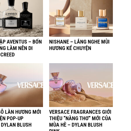
TẬP AVENTUS – BỐN
NISHANE – LẮNG NGHE MÙI
NG LÀM NÊN DI
HƯƠNG KỂ CHUYỆN
 CREED
Õ LÀN HƯƠNG MỚI
VERSACE FRAGRANCES GIỚI
IỆN POP-UP
THIỆU “NÀNG THƠ” MỚI CỦA
 DYLAN BLUSH
MÙA HÈ – DYLAN BLUSH