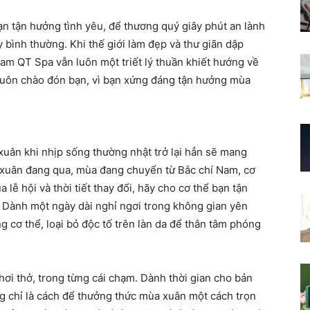
ạn tận hưởng tình yêu, để thương quý giây phút an lành
y bình thường. Khi thế giới làm đẹp và thư giãn dập
am QT Spa vẫn luôn một triết lý thuần khiết hướng về
uôn chào đón bạn, vì bạn xứng đáng tận hưởng mùa
uân khi nhịp sống thường nhật trở lại hẳn sẽ mang
i xuân đang qua, mùa đang chuyển từ Bắc chí Nam, cơ
lễ hội và thời tiết thay đổi, hãy cho cơ thể bạn tận
 Dành một ngày dài nghỉ ngơi trong không gian yên
ng cơ thể, loại bỏ độc tố trên làn da để thân tâm phóng
hơi thở, trong từng cái chạm. Dành thời gian cho bản
g chỉ là cách để thưởng thức mùa xuân một cách trọn