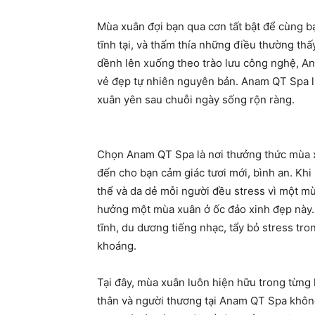
Mùa xuân đợi bạn qua cơn tất bật để cùng b
tĩnh tại, và thấm thía những điều thường thấ
dềnh lên xuống theo trào lưu công nghệ, An
vẻ đẹp tự nhiên nguyên bản. Anam QT Spa l
xuân yên sau chuỗi ngày sống rộn ràng.
Chọn Anam QT Spa là nơi thưởng thức mùa x
đến cho bạn cảm giác tươi mới, bình an. Kh
thể và da dẻ mỗi người đều stress vì một mùa 
hưởng một mùa xuân ở ốc đảo xinh đẹp này.
tĩnh, du dương tiếng nhạc, tẩy bỏ stress tro
khoáng.
Tại đây, mùa xuân luôn hiện hữu trong từng 
thân và người thương tại Anam QT Spa khôn