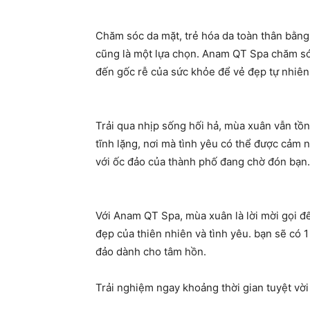
Chăm sóc da mặt, trẻ hóa da toàn thân bằn
cũng là một lựa chọn. Anam QT Spa chăm só
đến gốc rễ của sức khỏe để vẻ đẹp tự nhiên
Trải qua nhịp sống hối hả, mùa xuân vẫn tồn
tĩnh lặng, nơi mà tình yêu có thể được cảm
với ốc đảo của thành phố đang chờ đón bạn.
Với Anam QT Spa, mùa xuân là lời mời gọi đế
đẹp của thiên nhiên và tình yêu. bạn sẽ có 
đảo dành cho tâm hồn.
Trải nghiệm ngay khoảng thời gian tuyệt vờ