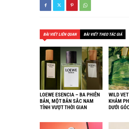
BÀI VIẾT LIÊN QUAN
BÀI VIẾT THEO TÁC GIẢ
LOEWE ESENCIA – BA PHIÊN
WILD VET
BẢN, MỘT BẢN SẮC NAM
KHÁM PH
TÍNH VƯỢT THỜI GIAN
DƯỚI GÓ