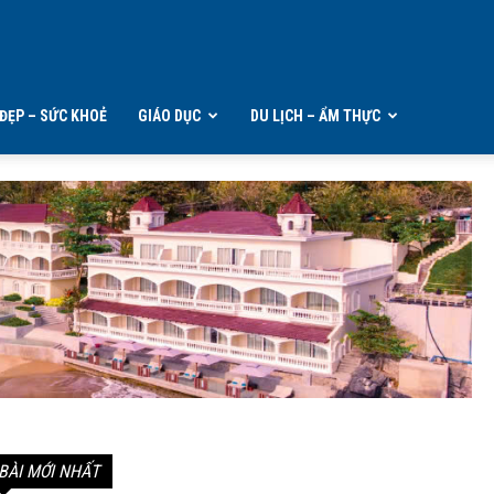
ĐẸP – SỨC KHOẺ
GIÁO DỤC
DU LỊCH – ẨM THỰC
BÀI MỚI NHẤT