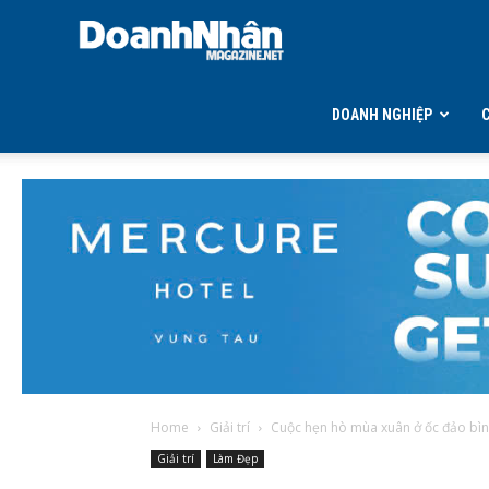
DOANH
NHÂN
DOANH NGHIỆP
MAGAZINE
Home
Giải trí
Cuộc hẹn hò mùa xuân ở ốc đảo bình
Giải trí
Làm Đẹp