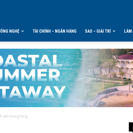
CÔNG NGHỆ
TÀI CHÍNH – NGÂN HÀNG
SAO – GIẢI TRÍ
LÀM 
 yên trong lòng...