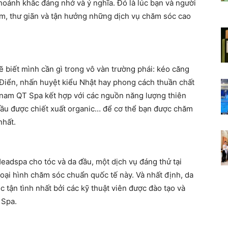
hoảnh khắc đáng nhớ và ý nghĩa. Đó là lúc bạn và người
m, thư giãn và tận hưởng những dịch vụ chăm sóc cao
ẽ biết mình cần gì trong vô vàn trường phái: kéo căng
 Điển, nhấn huyệt kiểu Nhật hay phong cách thuần chất
nam QT Spa kết hợp với các nguồn năng lượng thiên
dầu được chiết xuất organic… để cơ thể bạn được chăm
nhất.
eadspa cho tóc và da đầu, một dịch vụ đáng thử tại
oại hình chăm sóc chuẩn quốc tế này. Và nhất định, da
 tận tình nhất bởi các kỹ thuật viên được đào tạo và
 Spa.