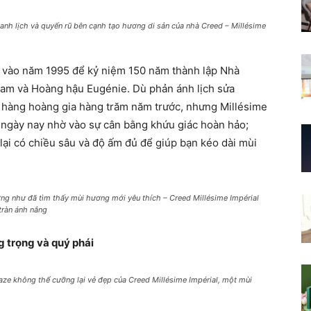
nh lịch và quyến rũ bên cạnh tạo hương di sản của nhà Creed – Millésime
ên vào năm 1995 để kỷ niệm 150 năm thành lập Nhà
tam và Hoàng hậu Eugénie. Dù phản ánh lịch sửa
h hàng hoàng gia hàng trăm năm trước, nhưng Millésime
n ngày nay nhờ vào sự cân bằng khứu giác hoàn hảo;
lại có chiều sâu và độ ấm đủ để giúp bạn kéo dài mùi
g như đã tìm thấy mùi hương mới yêu thích – Creed Millésime Impérial
tràn ánh nắng
g trọng và quý phái
 không thể cưỡng lại vẻ đẹp của Creed Millésime Impérial, một mùi