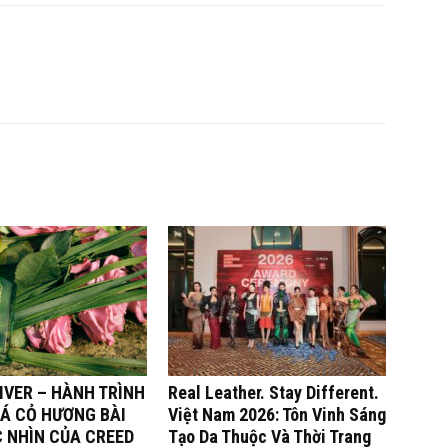
IVER – HÀNH TRÌNH
Real Leather. Stay Different.
Á CỎ HƯƠNG BÀI
Việt Nam 2026: Tôn Vinh Sáng
C NHÌN CỦA CREED
Tạo Da Thuộc Và Thời Trang