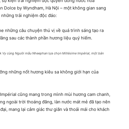
, sự kiện trải nghiệm độc quyền dòng nước hoa
sạn Dolce by Wyndham, Hà Nội – một không gian sang
 những trải nghiệm độc đáo:
e những câu chuyện thú vị về quá trình sáng tạo ra
đằng sau các thành phần hương liệu quý hiếm.
Sok Vy cùng Người mẫu Nheephan lựa chọn Millésime Impérial, một bản
ng những nốt hương kiêu sa không giới hạn của
 Impérial cũng mang trong mình mùi hương cam chanh,
tùng ngoài trời thoáng đãng, làn nước mát mẻ đã tạo nên
đại, mang lại cảm giác thư giãn và thoải mái cho khách