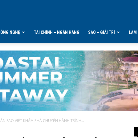
CÔNG NGHỆ
TÀI CHÍNH – NGÂN HÀNG
SAO – GIẢI TRÍ
LÀM 
 DÀN SAO VIỆT KHÁM PHÁ CHUYẾN HÀNH TRÌNH...