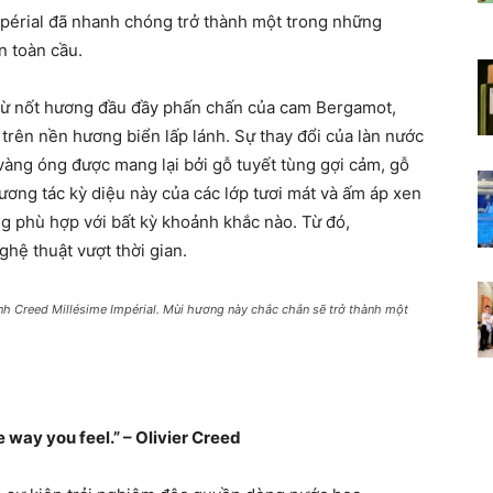
Impérial đã nhanh chóng trở thành một trong những
n toàn cầu.
t từ nốt hương đầu đầy phấn chấn của cam Bergamot,
 trên nền hương biển lấp lánh. Sự thay đổi của làn nước
àng óng được mang lại bởi gỗ tuyết tùng gợi cảm, gỗ
ương tác kỳ diệu này của các lớp tươi mát và ấm áp xen
g phù hợp với bất kỳ khoảnh khắc nào. Từ đó,
ghệ thuật vượt thời gian.
ạnh Creed Millésime Impérial. Mùi hương này chắc chắn sẽ trở thành một
 way you feel.” – Olivier Creed