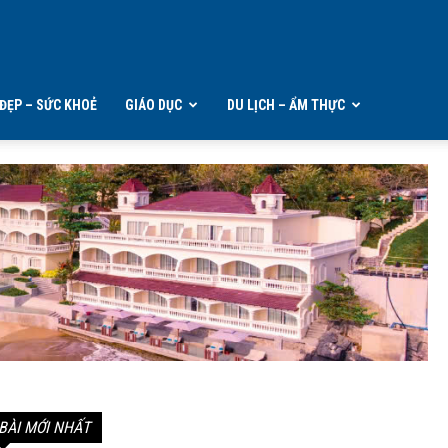
ĐẸP – SỨC KHOẺ
GIÁO DỤC
DU LỊCH – ẨM THỰC
BÀI MỚI NHẤT