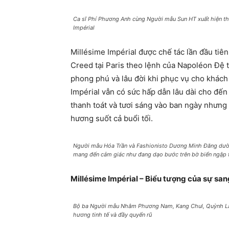
Ca sĩ Phí Phương Anh cùng Người mẫu Sun HT xuất hiện tha
Impérial
Millésime Impérial được chế tác lần đầu ti
Creed tại Paris theo lệnh của Napoléon Đệ 
phong phú và lâu đời khi phục vụ cho khác
Impérial vẫn có sức hấp dẫn lâu dài cho đế
thanh toát và tươi sáng vào ban ngày nhưng 
hương suốt cả buổi tối.
Người mẫu Hóa Trần và Fashionisto Dương Minh Đăng dườn
mang đến cảm giác như đang dạo bước trên bờ biển ngập 
Millésime Impérial – Biểu tượng của sự san
Bộ ba Người mẫu Nhâm Phương Nam, Kang Chul, Quỳnh Laze
hương tinh tế và đầy quyến rũ