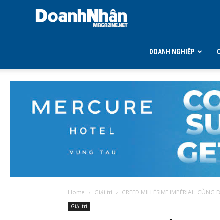
DOANH
NHÂN
DOANH NGHIỆP
MAGAZINE
Home
Giải trí
CREED MILLÉSIME IMPÉRIAL: CÙNG
Giải trí