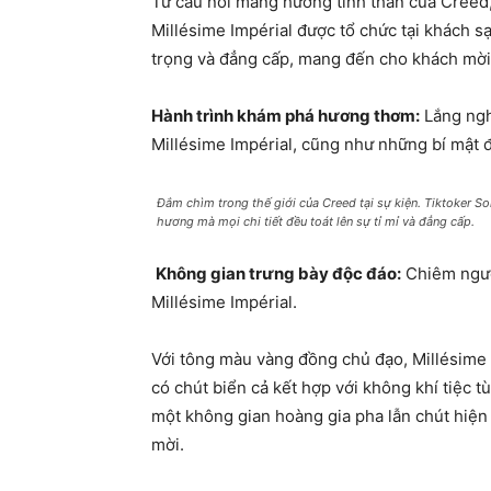
Từ câu nói mang hướng tinh thần của Creed
Millésime Impérial được tổ chức tại khách 
trọng và đẳng cấp, mang đến cho khách mời
Hành trình khám phá hương thơm:
Lắng ngh
Millésime Impérial, cũng như những bí mật 
Đắm chìm trong thế giới của Creed tại sự kiện. Tiktoker 
hương mà mọi chi tiết đều toát lên sự tỉ mỉ và đẳng cấp.
Không gian trưng bày độc đáo:
Chiêm ngưỡ
Millésime Impérial.
Với tông màu vàng đồng chủ đạo, Millésime
có chút biển cả kết hợp với không khí tiệc 
một không gian hoàng gia pha lẫn chút hiện 
mời.