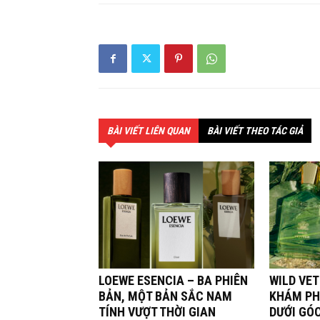
BÀI VIẾT LIÊN QUAN
BÀI VIẾT THEO TÁC GIẢ
LOEWE ESENCIA – BA PHIÊN
WILD VET
BẢN, MỘT BẢN SẮC NAM
KHÁM PH
TÍNH VƯỢT THỜI GIAN
DƯỚI GÓ