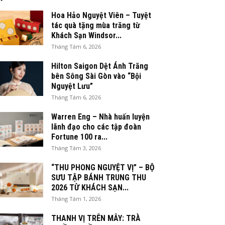
Hoa Hảo Nguyệt Viên – Tuyệt
tác quà tặng mùa trăng từ
Khách Sạn Windsor...
Tháng Tám 6, 2026
Hilton Saigon Dệt Ánh Trăng
bên Sông Sài Gòn vào “Bội
Nguyệt Lưu”
Tháng Tám 6, 2026
Warren Eng – Nhà huấn luyện
lãnh đạo cho các tập đoàn
Fortune 100 ra...
Tháng Tám 3, 2026
“THU PHONG NGUYỆT VỊ” – BỘ
SƯU TẬP BÁNH TRUNG THU
2026 TỪ KHÁCH SẠN...
Tháng Tám 1, 2026
THANH VỊ TRÊN MÂY: TRÀ