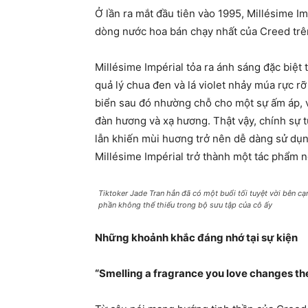
Ở lần ra mắt đầu tiên vào 1995, Millésime 
dòng nước hoa bán chạy nhất của Creed trê
Millésime Impérial tỏa ra ánh sáng đặc biệ
quả lý chua đen và lá violet nhảy múa rực rỡ
biển sau đó nhường chỗ cho một sự ấm áp, v
đàn hương và xạ hương. Thật vậy, chính sự t
lẫn khiến mùi huơng trở nên dễ dàng sử dụn
Millésime Impérial trở thành một tác phẩm n
Tiktoker Jade Tran hẳn đã có một buổi tối tuyệt vời bên c
phần không thể thiếu trong bộ sưu tập của cô ấy
Những khoảnh khắc đáng nhớ tại sự kiện
“Smelling a fragrance you love changes the