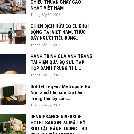
CHIỀU THUẦN CHAY CAO
NHẤT VIỆT NAM
Tháng Bảy 30, 2026
CHIẾN DỊCH HỮU CƠ EU KHỞI
ĐỘNG TẠI VIỆT NAM, THÚC
ĐẨY NGƯỜI TIÊU DÙNG...
Tháng Bảy 30, 2026
HÀNH TRÌNH CỦA ÁNH TRĂNG
TÁI HIỆN QUA BỘ SƯU TẬP
HỘP BÁNH TRUNG THU...
Tháng Bảy 30, 2026
Sofitel Legend Metropole Hà
Nội ra mắt bộ sưu tập bánh
Trung thu lấy cảm...
Tháng Bảy 29, 2026
RENAISSANCE RIVERSIDE
HOTEL SAIGON RA MẮT BỘ
SƯU TẬP BÁNH TRUNG THU