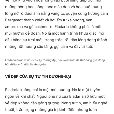
về một khu vườn hoa hồng vào buổi sáng đẹp trời, nơi
những bông hoa hồng, hoa mẫu đơn và hoa huệ thung
lũng nở rộ dưới ánh nắng vàng tơ, quyện cùng hương cam
Bergamot thanh khiết và hơi ấm từ xạ hương, vani,
ambroxan và gỗ cashmere. Eladaria không phải là một
mùi hương dễ đoán. Nó là một hành trình khứu giác, mở
đầu bằng sự tươi mới, trong trẻo, rồi dần lắng đọng thành
những nốt hương sâu lắng, gợi cảm và đầy trí tuệ.
Eladaria được ví như chữ ký đương đại, lưu luyến trên da thịt hàng giờ đồng
hồ, để lại một dấu ấn khó quên.
VẺ ĐẸP CỦA SỰ TỰ TIN ĐƯƠNG ĐẠI
Eladaria không chỉ là một mùi hương. Nó là một tuyên
ngôn về khí chất. Người phụ nữ của Eladaria sở hữu một
vẻ đẹp không cần gắng gượng. Nàng tự tin, am hiểu nghệ
thuật, trân trọng những giá trị kinh điển nhưng luôn