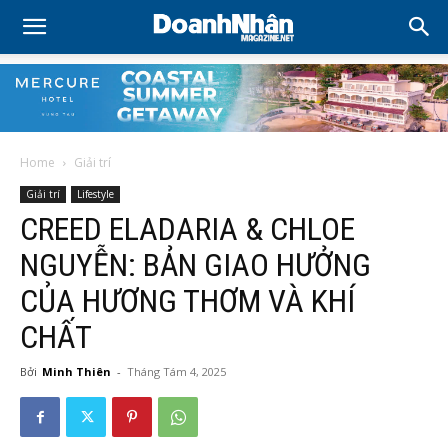
Home
Giải trí
Giải trí
Lifestyle
CREED ELADARIA & CHLOE
NGUYỄN: BẢN GIAO HƯỞNG
CỦA HƯƠNG THƠM VÀ KHÍ
CHẤT
Bởi
Minh Thiên
-
Tháng Tám 4, 2025