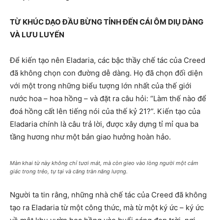
TỪ KHÚC DẠO ĐẦU BỪNG TỈNH ĐẾN CÁI ÔM DIỤ DÀNG
VÀ LƯU LUYẾN
Để kiến tạo nên Eladaria, các bậc thầy chế tác của Creed
đã không chọn con đường dễ dàng. Họ đã chọn đối diện
với một trong những biểu tượng lớn nhất của thế giới
nước hoa – hoa hồng – và đặt ra câu hỏi: “Làm thế nào để
đoá hồng cất lên tiếng nói của thế kỷ 21?”. Kiến tạo của
Eladaria chính là câu trả lời, được xây dựng tỉ mỉ qua ba
tầng hương như một bản giao hưởng hoàn hảo.
Màn khai từ này không chỉ tươi mát, mà còn gieo vào lòng người một cảm
giác trong trẻo, tự tại và căng tràn năng lượng.
Người ta tin rằng, những nhà chế tác của Creed đã không
tạo ra Eladaria từ một công thức, mà từ một ký ức – ký ức