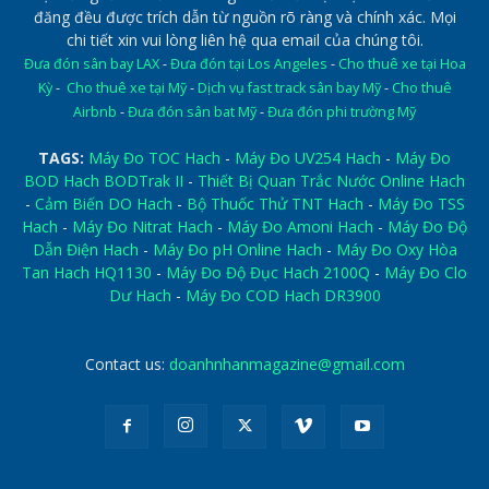
đăng đều được trích dẫn từ nguồn rõ ràng và chính xác. Mọi
chi tiết xin vui lòng liên hệ qua email của chúng tôi.
Đưa đón sân bay LAX
-
Đưa đón tại Los Angeles
-
Cho thuê xe tại Hoa
Kỳ
-
Cho thuê xe tại Mỹ
-
Dịch vụ fast track sân bay Mỹ
-
Cho thuê
Airbnb
-
Đưa đón sân bat Mỹ
-
Đưa đón phi trường Mỹ
TAGS:
Máy Đo TOC Hach
-
Máy Đo UV254 Hach
-
Máy Đo
BOD Hach BODTrak II
-
Thiết Bị Quan Trắc Nước Online Hach
-
Cảm Biến DO Hach
-
Bộ Thuốc Thử TNT Hach
-
Máy Đo TSS
Hach
-
Máy Đo Nitrat Hach
-
Máy Đo Amoni Hach
-
Máy Đo Độ
Dẫn Điện Hach
-
Máy Đo pH Online Hach
-
Máy Đo Oxy Hòa
Tan Hach HQ1130
-
Máy Đo Độ Đục Hach 2100Q
-
Máy Đo Clo
Dư Hach
-
Máy Đo COD Hach DR3900
Contact us:
doanhnhanmagazine@gmail.com