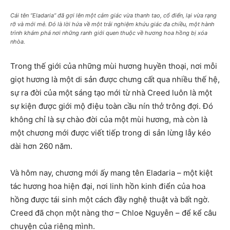
Cái tên “Eladaria” đã gợi lên một cảm giác vừa thanh tao, cổ điển, lại vừa rạng
rỡ và mới mẻ. Đó là lời hứa về một trải nghiệm khứu giác đa chiều, một hành
trình khám phá nơi những ranh giới quen thuộc về hương hoa hồng bị xóa
nhòa.
Trong thế giới của những mùi hương huyền thoại, nơi mỗi
giọt hương là một di sản được chưng cất qua nhiều thế hệ,
sự ra đời của một sáng tạo mới từ nhà Creed luôn là một
sự kiện được giới mộ điệu toàn cầu nín thở trông đợi. Đó
không chỉ là sự chào đời của một mùi hương, mà còn là
một chương mới được viết tiếp trong di sản lừng lẫy kéo
dài hơn 260 năm.
Và hôm nay, chương mới ấy mang tên Eladaria – một kiệt
tác hương hoa hiện đại, nơi linh hồn kinh điển của hoa
hồng được tái sinh một cách đầy nghệ thuật và bất ngờ.
Creed đã chọn một nàng thơ – Chloe Nguyễn – để kể câu
chuyện của riêng mình.