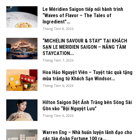
Le Méridien Saigon tiếp nối hành trình
“Waves of Flavor – The Tales of
Ingredient”...
Tháng Tám 8, 2026
“MICHELIN SAVOUR & STAY” TẠI KHÁCH
SẠN LE MERIDIEN SAIGON – NÂNG TẦM
STAYCATION...
Tháng Tám 7, 2026
Hoa Hảo Nguyệt Viên – Tuyệt tác quà tặng
mùa trăng từ Khách Sạn Windsor...
Tháng Tám 6, 2026
Hilton Saigon Dệt Ánh Trăng bên Sông Sài
Gòn vào “Bội Nguyệt Lưu”
Tháng Tám 6, 2026
Warren Eng – Nhà huấn luyện lãnh đạo cho
các tập đoàn Fortune 100 ra...