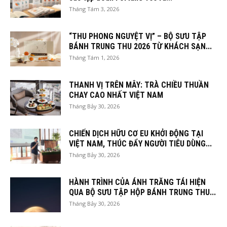
Tháng Tám 3, 2026
“THU PHONG NGUYỆT VỊ” – BỘ SƯU TẬP
BÁNH TRUNG THU 2026 TỪ KHÁCH SẠN...
Tháng Tám 1, 2026
THANH VỊ TRÊN MÂY: TRÀ CHIỀU THUẦN
CHAY CAO NHẤT VIỆT NAM
Tháng Bảy 30, 2026
CHIẾN DỊCH HỮU CƠ EU KHỞI ĐỘNG TẠI
VIỆT NAM, THÚC ĐẨY NGƯỜI TIÊU DÙNG...
Tháng Bảy 30, 2026
HÀNH TRÌNH CỦA ÁNH TRĂNG TÁI HIỆN
QUA BỘ SƯU TẬP HỘP BÁNH TRUNG THU...
Tháng Bảy 30, 2026