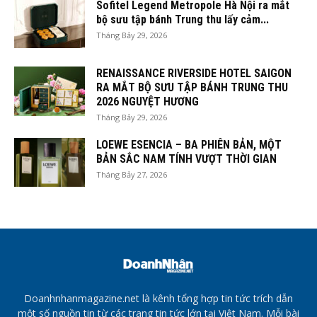
Sofitel Legend Metropole Hà Nội ra mắt
bộ sưu tập bánh Trung thu lấy cảm...
Tháng Bảy 29, 2026
RENAISSANCE RIVERSIDE HOTEL SAIGON
RA MẮT BỘ SƯU TẬP BÁNH TRUNG THU
2026 NGUYỆT HƯƠNG
Tháng Bảy 29, 2026
LOEWE ESENCIA – BA PHIÊN BẢN, MỘT
BẢN SẮC NAM TÍNH VƯỢT THỜI GIAN
Tháng Bảy 27, 2026
Doanhnhanmagazine.net là kênh tổng hợp tin tức trích dẫn
một số nguồn tin từ các trang tin tức lớn tại Việt Nam. Mỗi bài