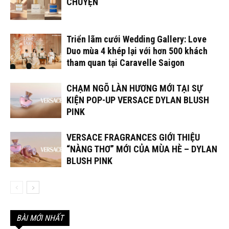
CHUYỆN
Triển lãm cưới Wedding Gallery: Love
Duo mùa 4 khép lại với hơn 500 khách
tham quan tại Caravelle Saigon
CHẠM NGÕ LÀN HƯƠNG MỚI TẠI SỰ
KIỆN POP-UP VERSACE DYLAN BLUSH
PINK
VERSACE FRAGRANCES GIỚI THIỆU
“NÀNG THƠ” MỚI CỦA MÙA HÈ – DYLAN
BLUSH PINK
BÀI MỚI NHẤT