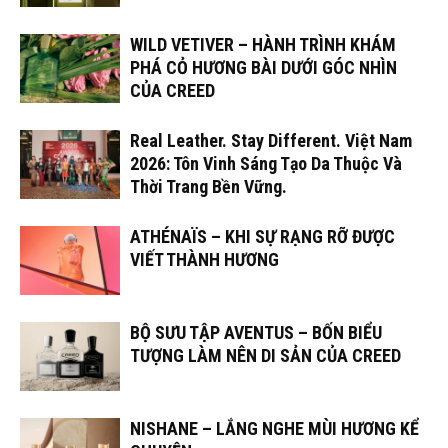
WILD VETIVER – HÀNH TRÌNH KHÁM
PHÁ CỎ HƯƠNG BÀI DƯỚI GÓC NHÌN
CỦA CREED
Real Leather. Stay Different. Việt Nam
2026: Tôn Vinh Sáng Tạo Da Thuộc Và
Thời Trang Bền Vững.
ATHÉNAÏS – KHI SỰ RẠNG RỠ ĐƯỢC
VIẾT THÀNH HƯƠNG
BỘ SƯU TẬP AVENTUS – BỐN BIỂU
TƯỢNG LÀM NÊN DI SẢN CỦA CREED
NISHANE – LẮNG NGHE MÙI HƯƠNG KỂ