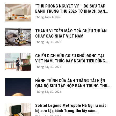
“THU PHONG NGUYỆT VỊ” – BỘ SƯU TẬP
BÁNH TRUNG THU 2026 TỪ KHÁCH SẠN...
Tháng Tám 1, 2026
THANH VỊ TRÊN MÂY: TRÀ CHIỀU THUẦN
CHAY CAO NHẤT VIỆT NAM
Tháng Bảy 30, 2026
CHIẾN DỊCH HỮU CƠ EU KHỞI ĐỘNG TẠI
VIỆT NAM, THÚC ĐẨY NGƯỜI TIÊU DÙNG...
Tháng Bảy 30, 2026
HÀNH TRÌNH CỦA ÁNH TRĂNG TÁI HIỆN
QUA BỘ SƯU TẬP HỘP BÁNH TRUNG THU...
Tháng Bảy 30, 2026
Sofitel Legend Metropole Hà Nội ra mắt
bộ sưu tập bánh Trung thu lấy cảm...