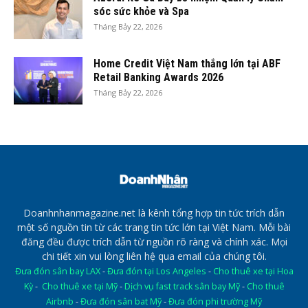
sóc sức khỏe và Spa
Tháng Bảy 22, 2026
Home Credit Việt Nam thắng lớn tại ABF
Retail Banking Awards 2026
Tháng Bảy 22, 2026
Doanhnhanmagazine.net là kênh tổng hợp tin tức trích dẫn
một số nguồn tin từ các trang tin tức lớn tại Việt Nam. Mỗi bài
đăng đều được trích dẫn từ nguồn rõ ràng và chính xác. Mọi
chi tiết xin vui lòng liên hệ qua email của chúng tôi.
Đưa đón sân bay LAX
-
Đưa đón tại Los Angeles
-
Cho thuê xe tại Hoa
Kỳ
-
Cho thuê xe tại Mỹ
-
Dịch vụ fast track sân bay Mỹ
-
Cho thuê
Airbnb
-
Đưa đón sân bat Mỹ
-
Đưa đón phi trường Mỹ