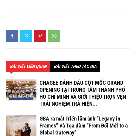
BÀI VIẾT LIÊN QUAN
BÀI VIẾT THEO TÁC GIẢ
CHAGEE ĐÁNH DẤU CỘT MỐC GRAND
OPENING TẠI TRUNG TÂM THÀNH PHỐ
HỒ CHÍ MINH VÀ GIỚI THIỆU TRỌN VẸN
TRẢI NGHIỆM TRÀ HIỆN...
GBA ra mắt Triển lãm ảnh “Legacy in
Frames” và Tọa đàm “From Đổi Mới to a
Global Gateway”