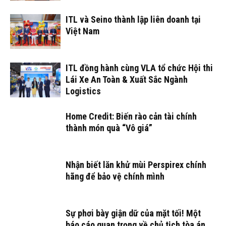
ITL và Seino thành lập liên doanh tại
Việt Nam
ITL đồng hành cùng VLA tổ chức Hội thi
Lái Xe An Toàn & Xuất Sắc Ngành
Logistics
Home Credit: Biến rào cản tài chính
thành món quà “Vô giá”
Nhận biết lăn khử mùi Perspirex chính
hãng để bảo vệ chính mình
Sự phơi bày giận dữ của mặt tối! Một
báo cáo quan trọng về chủ tịch tòa án