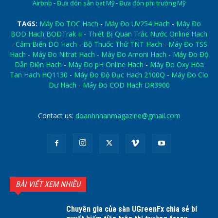
Airbnb
-
Đưa đón sân bat Mỹ
-
Đưa đón phi trường Mỹ
TAGS:
Máy Đo TOC Hach
-
Máy Đo UV254 Hach
-
Máy Đo
BOD Hach BODTrak II
-
Thiết Bị Quan Trắc Nước Online Hach
-
Cảm Biến DO Hach
-
Bộ Thuốc Thử TNT Hach
-
Máy Đo TSS
Hach
-
Máy Đo Nitrat Hach
-
Máy Đo Amoni Hach
-
Máy Đo Độ
Dẫn Điện Hach
-
Máy Đo pH Online Hach
-
Máy Đo Oxy Hòa
Tan Hach HQ1130
-
Máy Đo Độ Đục Hach 2100Q
-
Máy Đo Clo
Dư Hach
-
Máy Đo COD Hach DR3900
Contact us:
doanhnhanmagazine@gmail.com
BÀI VIẾT XEM NHIỀU
Chuyên gia của sàn UGreenFx chia sẻ bí