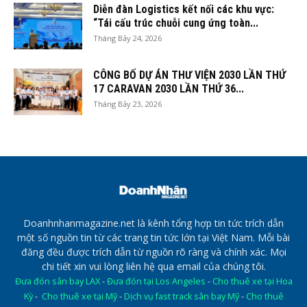
Diễn đàn Logistics kết nối các khu vực:
“Tái cấu trúc chuỗi cung ứng toàn...
Tháng Bảy 24, 2026
CÔNG BỐ DỰ ÁN THƯ VIỆN 2030 LẦN THỨ
17 CARAVAN 2030 LẦN THỨ 36...
Tháng Bảy 23, 2026
Doanhnhanmagazine.net là kênh tổng hợp tin tức trích dẫn
một số nguồn tin từ các trang tin tức lớn tại Việt Nam. Mỗi bài
đăng đều được trích dẫn từ nguồn rõ ràng và chính xác. Mọi
chi tiết xin vui lòng liên hệ qua email của chúng tôi.
Đưa đón sân bay LAX
-
Đưa đón tại Los Angeles
-
Cho thuê xe tại Hoa
Kỳ
-
Cho thuê xe tại Mỹ
-
Dịch vụ fast track sân bay Mỹ
-
Cho thuê