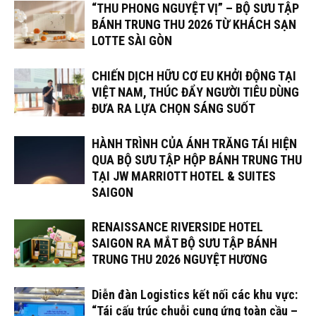
“THU PHONG NGUYỆT VỊ” – BỘ SƯU TẬP
BÁNH TRUNG THU 2026 TỪ KHÁCH SẠN
LOTTE SÀI GÒN
CHIẾN DỊCH HỮU CƠ EU KHỞI ĐỘNG TẠI
VIỆT NAM, THÚC ĐẨY NGƯỜI TIÊU DÙNG
ĐƯA RA LỰA CHỌN SÁNG SUỐT
HÀNH TRÌNH CỦA ÁNH TRĂNG TÁI HIỆN
QUA BỘ SƯU TẬP HỘP BÁNH TRUNG THU
TẠI JW MARRIOTT HOTEL & SUITES
SAIGON
RENAISSANCE RIVERSIDE HOTEL
SAIGON RA MẮT BỘ SƯU TẬP BÁNH
TRUNG THU 2026 NGUYỆT HƯƠNG
Diễn đàn Logistics kết nối các khu vực:
“Tái cấu trúc chuỗi cung ứng toàn cầu –