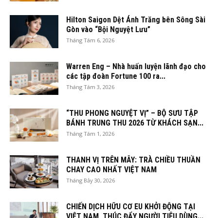
Hilton Saigon Dệt Ánh Trăng bên Sông Sài
Gòn vào “Bội Nguyệt Lưu”
Tháng Tám 6, 2026
Warren Eng – Nhà huấn luyện lãnh đạo cho
các tập đoàn Fortune 100 ra...
Tháng Tám 3, 2026
“THU PHONG NGUYỆT VỊ” – BỘ SƯU TẬP
BÁNH TRUNG THU 2026 TỪ KHÁCH SẠN...
Tháng Tám 1, 2026
THANH VỊ TRÊN MÂY: TRÀ CHIỀU THUẦN
CHAY CAO NHẤT VIỆT NAM
Tháng Bảy 30, 2026
CHIẾN DỊCH HỮU CƠ EU KHỞI ĐỘNG TẠI
VIỆT NAM, THÚC ĐẨY NGƯỜI TIÊU DÙNG...