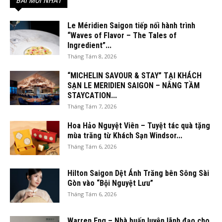
BÀI MỚI NHẤT
Le Méridien Saigon tiếp nối hành trình
“Waves of Flavor – The Tales of
Ingredient”...
Tháng Tám 8, 2026
“MICHELIN SAVOUR & STAY” TẠI KHÁCH
SẠN LE MERIDIEN SAIGON – NÂNG TẦM
STAYCATION...
Tháng Tám 7, 2026
Hoa Hảo Nguyệt Viên – Tuyệt tác quà tặng
mùa trăng từ Khách Sạn Windsor...
Tháng Tám 6, 2026
Hilton Saigon Dệt Ánh Trăng bên Sông Sài
Gòn vào “Bội Nguyệt Lưu”
Tháng Tám 6, 2026
Warren Eng – Nhà huấn luyện lãnh đạo cho