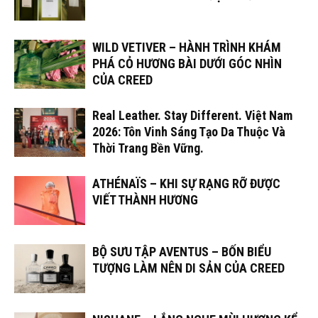
WILD VETIVER – HÀNH TRÌNH KHÁM
PHÁ CỎ HƯƠNG BÀI DƯỚI GÓC NHÌN
CỦA CREED
Real Leather. Stay Different. Việt Nam
2026: Tôn Vinh Sáng Tạo Da Thuộc Và
Thời Trang Bền Vững.
ATHÉNAÏS – KHI SỰ RẠNG RỠ ĐƯỢC
VIẾT THÀNH HƯƠNG
BỘ SƯU TẬP AVENTUS – BỐN BIỂU
TƯỢNG LÀM NÊN DI SẢN CỦA CREED