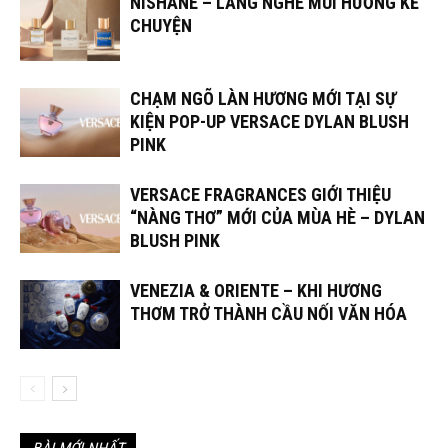
NISHANE – LẮNG NGHE MÙI HƯƠNG KỂ
CHUYỆN
CHẠM NGÕ LÀN HƯƠNG MỚI TẠI SỰ
KIỆN POP-UP VERSACE DYLAN BLUSH
PINK
VERSACE FRAGRANCES GIỚI THIỆU
“NÀNG THƠ” MỚI CỦA MÙA HÈ – DYLAN
BLUSH PINK
VENEZIA & ORIENTE – KHI HƯƠNG
THƠM TRỞ THÀNH CẦU NỐI VĂN HÓA