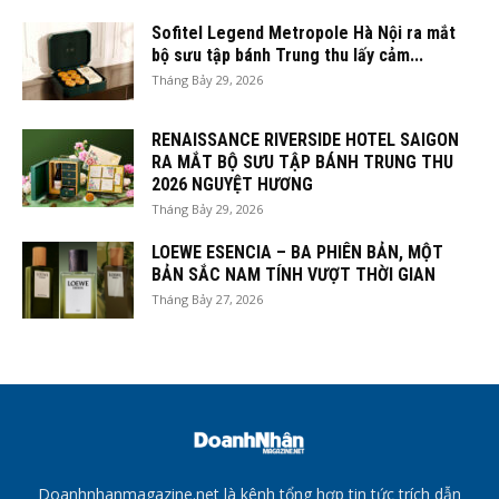
Sofitel Legend Metropole Hà Nội ra mắt
bộ sưu tập bánh Trung thu lấy cảm...
Tháng Bảy 29, 2026
RENAISSANCE RIVERSIDE HOTEL SAIGON
RA MẮT BỘ SƯU TẬP BÁNH TRUNG THU
2026 NGUYỆT HƯƠNG
Tháng Bảy 29, 2026
LOEWE ESENCIA – BA PHIÊN BẢN, MỘT
BẢN SẮC NAM TÍNH VƯỢT THỜI GIAN
Tháng Bảy 27, 2026
Doanhnhanmagazine.net là kênh tổng hợp tin tức trích dẫn