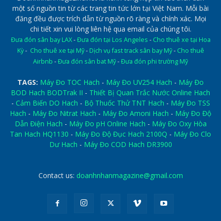
một số nguồn tin từ các trang tin tức lớn tại Việt Nam. Mỗi bài
đăng đều được trích dẫn từ nguồn rõ ràng và chính xác. Mọi
chi tiết xin vui lòng liên hệ qua email của chúng tôi.
Đưa đón sân bay LAX
-
Đưa đón tại Los Angeles
-
Cho thuê xe tại Hoa
Kỳ
-
Cho thuê xe tại Mỹ
-
Dịch vụ fast track sân bay Mỹ
-
Cho thuê
Airbnb
-
Đưa đón sân bat Mỹ
-
Đưa đón phi trường Mỹ
TAGS:
Máy Đo TOC Hach
-
Máy Đo UV254 Hach
-
Máy Đo
BOD Hach BODTrak II
-
Thiết Bị Quan Trắc Nước Online Hach
-
Cảm Biến DO Hach
-
Bộ Thuốc Thử TNT Hach
-
Máy Đo TSS
Hach
-
Máy Đo Nitrat Hach
-
Máy Đo Amoni Hach
-
Máy Đo Độ
Dẫn Điện Hach
-
Máy Đo pH Online Hach
-
Máy Đo Oxy Hòa
Tan Hach HQ1130
-
Máy Đo Độ Đục Hach 2100Q
-
Máy Đo Clo
Dư Hach
-
Máy Đo COD Hach DR3900
Contact us:
doanhnhanmagazine@gmail.com