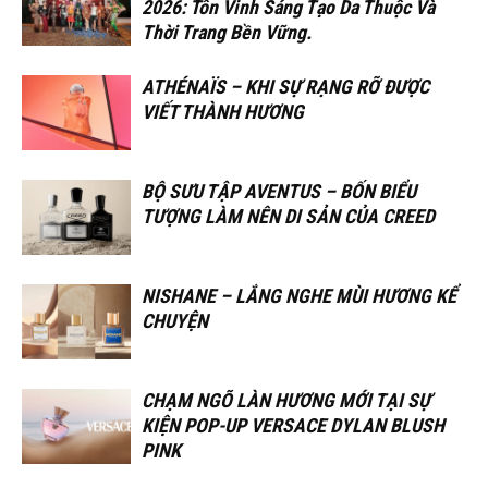
2026: Tôn Vinh Sáng Tạo Da Thuộc Và
Thời Trang Bền Vững.
ATHÉNAÏS – KHI SỰ RẠNG RỠ ĐƯỢC
VIẾT THÀNH HƯƠNG
BỘ SƯU TẬP AVENTUS – BỐN BIỂU
TƯỢNG LÀM NÊN DI SẢN CỦA CREED
NISHANE – LẮNG NGHE MÙI HƯƠNG KỂ
CHUYỆN
CHẠM NGÕ LÀN HƯƠNG MỚI TẠI SỰ
KIỆN POP-UP VERSACE DYLAN BLUSH
PINK