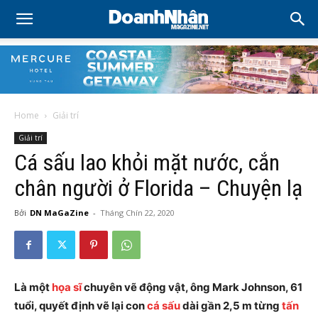
Home
Giải trí
Giải trí
Cá sấu lao khỏi mặt nước, cắn
chân người ở Florida – Chuyện lạ
Bởi
DN MaGaZine
-
Tháng Chín 22, 2020
Là một
họa sĩ
chuyên vẽ động vật, ông Mark Johnson, 61
tuổi, quyết định vẽ lại con
cá sấu
dài gần 2,5 m từng
tấn