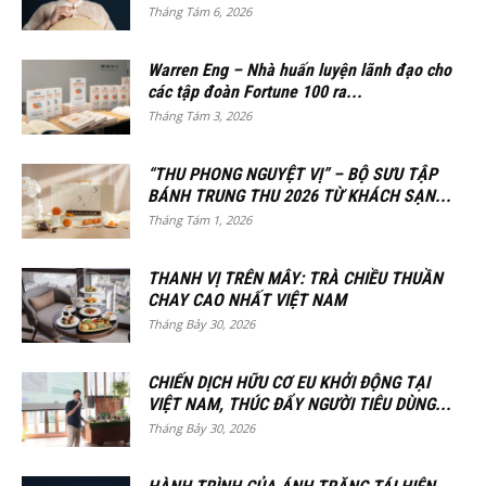
Tháng Tám 6, 2026
Warren Eng – Nhà huấn luyện lãnh đạo cho
các tập đoàn Fortune 100 ra...
Tháng Tám 3, 2026
“THU PHONG NGUYỆT VỊ” – BỘ SƯU TẬP
BÁNH TRUNG THU 2026 TỪ KHÁCH SẠN...
Tháng Tám 1, 2026
THANH VỊ TRÊN MÂY: TRÀ CHIỀU THUẦN
CHAY CAO NHẤT VIỆT NAM
Tháng Bảy 30, 2026
CHIẾN DỊCH HỮU CƠ EU KHỞI ĐỘNG TẠI
VIỆT NAM, THÚC ĐẨY NGƯỜI TIÊU DÙNG...
Tháng Bảy 30, 2026