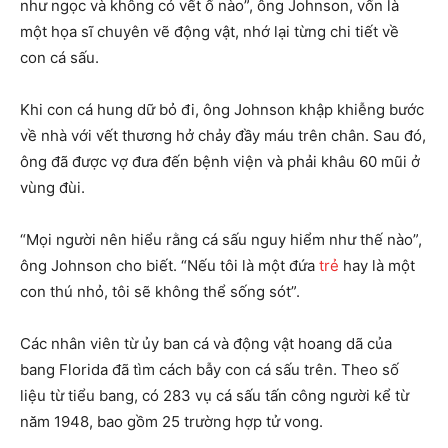
như ngọc và không có vết ố nào”, ông Johnson, vốn là
một họa sĩ chuyên vẽ động vật, nhớ lại từng chi tiết về
con cá sấu.
Khi con cá hung dữ bỏ đi, ông Johnson khập khiễng bước
về nhà với vết thương hở chảy đầy máu trên chân. Sau đó,
ông đã được vợ đưa đến bệnh viện và phải khâu 60 mũi ở
vùng đùi.
“Mọi người nên hiểu rằng cá sấu nguy hiểm như thế nào”,
ông Johnson cho biết. “Nếu tôi là một đứa
trẻ
hay là một
con thú nhỏ, tôi sẽ không thể sống sót”.
Các nhân viên từ ủy ban cá và động vật hoang dã của
bang Florida đã tìm cách bẫy con cá sấu trên. Theo số
liệu từ tiểu bang, có 283 vụ cá sấu tấn công người kể từ
năm 1948, bao gồm 25 trường hợp tử vong.