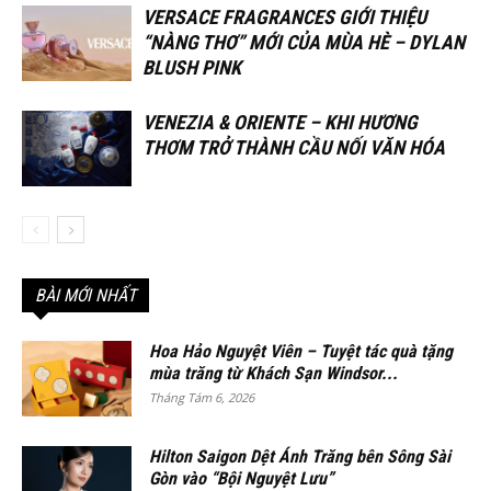
VERSACE FRAGRANCES GIỚI THIỆU
“NÀNG THƠ” MỚI CỦA MÙA HÈ – DYLAN
BLUSH PINK
VENEZIA & ORIENTE – KHI HƯƠNG
THƠM TRỞ THÀNH CẦU NỐI VĂN HÓA
BÀI MỚI NHẤT
Hoa Hảo Nguyệt Viên – Tuyệt tác quà tặng
mùa trăng từ Khách Sạn Windsor...
Tháng Tám 6, 2026
Hilton Saigon Dệt Ánh Trăng bên Sông Sài
Gòn vào “Bội Nguyệt Lưu”