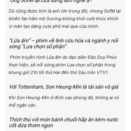
‘Ông SofM lại cưa sừng làm nghé à?’
Dù cũng được tính là anh lớn trong đội, nhưng SofM lại
khiến fan hâm mộ Suning không khỏi cười khúc khích
vì màn tạo dáng cute phô mai que của mình.
“Lửa ấm” – phim về lính cứu hỏa và ngành y nối
sóng “Lựa chọn số phận”
Phim truyền hình Lửa ấm do đạo diễn Đào Duy Phúc
thực hiện, sẽ nối sóng phim Lựa chọn số phận trong
khung giờ 21h tối thứ Hai đến thứ Sáu trên VTV1.
Với Tottenham, Son Heung-Min là tài sản vô giá
Khi Son Heung-Min ở đỉnh cao phong độ, không ai có
thể ngăn cản.
Thích thú với món bánh chuối hấp ăn kèm nước
cốt dừa thơm ngon