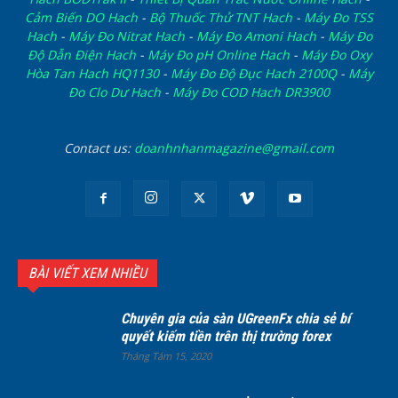
Cảm Biến DO Hach
-
Bộ Thuốc Thử TNT Hach
-
Máy Đo TSS
Hach
-
Máy Đo Nitrat Hach
-
Máy Đo Amoni Hach
-
Máy Đo
Độ Dẫn Điện Hach
-
Máy Đo pH Online Hach
-
Máy Đo Oxy
Hòa Tan Hach HQ1130
-
Máy Đo Độ Đục Hach 2100Q
-
Máy
Đo Clo Dư Hach
-
Máy Đo COD Hach DR3900
Contact us:
doanhnhanmagazine@gmail.com
BÀI VIẾT XEM NHIỀU
Chuyên gia của sàn UGreenFx chia sẻ bí
quyết kiếm tiền trên thị trường forex
Tháng Tám 15, 2020