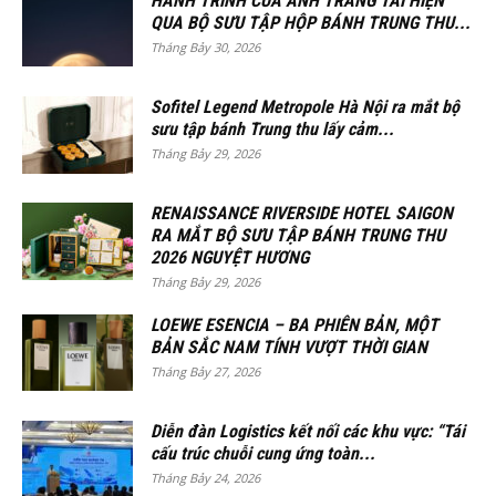
HÀNH TRÌNH CỦA ÁNH TRĂNG TÁI HIỆN
QUA BỘ SƯU TẬP HỘP BÁNH TRUNG THU...
Tháng Bảy 30, 2026
Sofitel Legend Metropole Hà Nội ra mắt bộ
sưu tập bánh Trung thu lấy cảm...
Tháng Bảy 29, 2026
RENAISSANCE RIVERSIDE HOTEL SAIGON
RA MẮT BỘ SƯU TẬP BÁNH TRUNG THU
2026 NGUYỆT HƯƠNG
Tháng Bảy 29, 2026
LOEWE ESENCIA – BA PHIÊN BẢN, MỘT
BẢN SẮC NAM TÍNH VƯỢT THỜI GIAN
Tháng Bảy 27, 2026
Diễn đàn Logistics kết nối các khu vực: “Tái
cấu trúc chuỗi cung ứng toàn...
Tháng Bảy 24, 2026