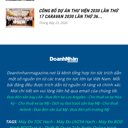
CÔNG BỐ DỰ ÁN THƯ VIỆN 2030 LẦN THỨ
17 CARAVAN 2030 LẦN THỨ 36...
Tháng Bảy 23, 2026
Doanhnhanmagazine.net là kênh tổng hợp tin tức trích dẫn
một số nguồn tin từ các trang tin tức lớn tại Việt Nam. Mỗi
bài đăng đều được trích dẫn từ nguồn rõ ràng và chính xác.
Mọi chi tiết xin vui lòng liên hệ qua email của chúng tôi.
Đưa đón sân bay LAX
-
Đưa đón tại Los Angeles
-
Cho thuê xe tại Hoa
Kỳ
-
Cho thuê xe tại Mỹ
-
Dịch vụ fast track sân bay Mỹ
-
Cho thuê
Airbnb
-
Đưa đón sân bat Mỹ
-
Đưa đón phi trường Mỹ
TAGS:
Máy Đo TOC Hach
-
Máy Đo UV254 Hach
-
Máy Đo BOD
Hach BODTrak II
-
Thiết Bị Quan Trắc Nước Online Hach
-