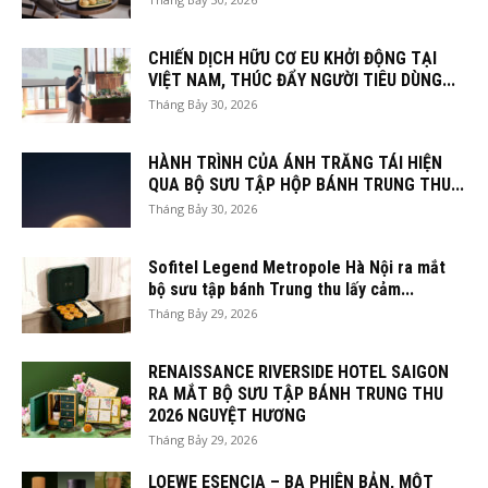
CHIẾN DỊCH HỮU CƠ EU KHỞI ĐỘNG TẠI
VIỆT NAM, THÚC ĐẨY NGƯỜI TIÊU DÙNG...
Tháng Bảy 30, 2026
HÀNH TRÌNH CỦA ÁNH TRĂNG TÁI HIỆN
QUA BỘ SƯU TẬP HỘP BÁNH TRUNG THU...
Tháng Bảy 30, 2026
Sofitel Legend Metropole Hà Nội ra mắt
bộ sưu tập bánh Trung thu lấy cảm...
Tháng Bảy 29, 2026
RENAISSANCE RIVERSIDE HOTEL SAIGON
RA MẮT BỘ SƯU TẬP BÁNH TRUNG THU
2026 NGUYỆT HƯƠNG
Tháng Bảy 29, 2026
LOEWE ESENCIA – BA PHIÊN BẢN, MỘT