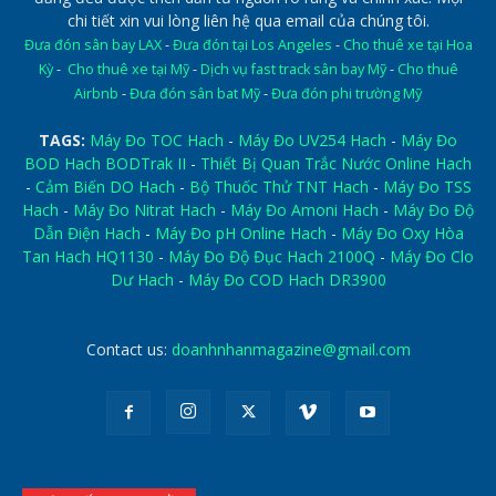
chi tiết xin vui lòng liên hệ qua email của chúng tôi.
Đưa đón sân bay LAX
-
Đưa đón tại Los Angeles
-
Cho thuê xe tại Hoa
Kỳ
-
Cho thuê xe tại Mỹ
-
Dịch vụ fast track sân bay Mỹ
-
Cho thuê
Airbnb
-
Đưa đón sân bat Mỹ
-
Đưa đón phi trường Mỹ
TAGS:
Máy Đo TOC Hach
-
Máy Đo UV254 Hach
-
Máy Đo
BOD Hach BODTrak II
-
Thiết Bị Quan Trắc Nước Online Hach
-
Cảm Biến DO Hach
-
Bộ Thuốc Thử TNT Hach
-
Máy Đo TSS
Hach
-
Máy Đo Nitrat Hach
-
Máy Đo Amoni Hach
-
Máy Đo Độ
Dẫn Điện Hach
-
Máy Đo pH Online Hach
-
Máy Đo Oxy Hòa
Tan Hach HQ1130
-
Máy Đo Độ Đục Hach 2100Q
-
Máy Đo Clo
Dư Hach
-
Máy Đo COD Hach DR3900
Contact us:
doanhnhanmagazine@gmail.com