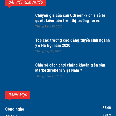
BÀI VIẾT XEM NHIỀU
Chuyên gia của sàn UGreenFx chia sẻ bí
quyết kiếm tiền trên thị trường forex
Tháng Tám 15, 2020
Top các trường cao đẳng tuyển sinh ngành
y ở Hà Nội năm 2020
Tháng Bảy 30, 2020
Chia sẻ cách chơi chứng khoán trên sàn
MarketBrokers Việt Nam ?
Tháng Năm 25, 2020
DANH MỤC
5846
Công nghệ
5412