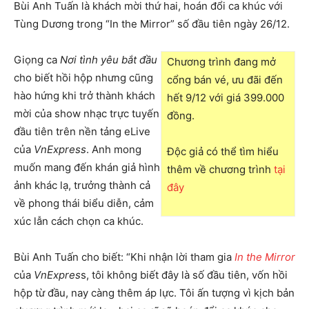
Bùi Anh Tuấn là khách mời thứ hai, hoán đổi ca khúc với
Tùng Dương trong “In the Mirror” số đầu tiên ngày 26/12.
Giọng ca
Nơi tình yêu bắt đầu
Chương trình đang mở
cho biết hồi hộp nhưng cũng
cổng bán vé, ưu đãi đến
hào hứng khi trở thành khách
hết 9/12 với giá 399.000
mời của show nhạc trực tuyến
đồng.
đầu tiên trên nền tảng eLive
của
VnExpress
. Anh mong
Độc giả có thể tìm hiểu
muốn mang đến khán giả hình
thêm về chương trình
tại
ảnh khác lạ, trưởng thành cả
đây
về phong thái biểu diễn, cảm
xúc lẫn cách chọn ca khúc.
Bùi Anh Tuấn cho biết: “Khi nhận lời tham gia
In the Mirror
của
VnExpres
s, tôi không biết đây là số đầu tiên, vốn hồi
hộp từ đầu, nay càng thêm áp lực. Tôi ấn tượng vì kịch bản