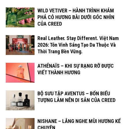
WILD VETIVER – HÀNH TRÌNH KHÁM
PHÁ CỎ HƯƠNG BÀI DƯỚI GÓC NHÌN
CỦA CREED
Real Leather. Stay Different. Việt Nam
2026: Tôn Vinh Sáng Tạo Da Thuộc Và
Thời Trang Bền Vững.
ATHÉNAÏS – KHI SỰ RẠNG RỠ ĐƯỢC
VIẾT THÀNH HƯƠNG
BỘ SƯU TẬP AVENTUS – BỐN BIỂU
TƯỢNG LÀM NÊN DI SẢN CỦA CREED
NISHANE – LẮNG NGHE MÙI HƯƠNG KỂ
CHUYỆN