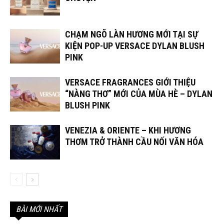
CHẠM NGÕ LÀN HƯƠNG MỚI TẠI SỰ
KIỆN POP-UP VERSACE DYLAN BLUSH
PINK
VERSACE FRAGRANCES GIỚI THIỆU
“NÀNG THƠ” MỚI CỦA MÙA HÈ – DYLAN
BLUSH PINK
VENEZIA & ORIENTE – KHI HƯƠNG
THƠM TRỞ THÀNH CẦU NỐI VĂN HÓA
BÀI MỚI NHẤT