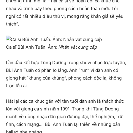
chương trình mới lạ – hai ca sĩ sẽ hoán đổi ca khúc cho
nhau và trình bày theo phong cách hoàn toàn mới. Tôi
nghĩ có rất nhiều điều thú vị, mong rằng khán giả sẽ yêu
thích”.
Ca sĩ Bùi Anh Tuấn. Ảnh:
Nhân vật cung cấp
Lần đầu kết hợp Tùng Dương trong show nhạc trực tuyến,
Bùi Anh Tuấn có phần lo lắng. Anh “run” vì đàn anh có
giọng hát “khủng của khủng”, phong cách độc lạ, không
trộn lẫn ai.
Hát lại các ca khúc gắn với tên tuổi đàn anh là thách thức
lớn với giọng ca sinh năm 1991. Trong khi Tùng Dương
mạnh về dòng nhạc dân gian đương đại, thể nghiệm, trữ
tình, cách mạng…, Bùi Anh Tuấn lại thiên về những bản
ballad nhẹ nhàng.