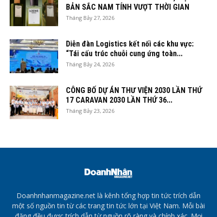
BẢN SẮC NAM TÍNH VƯỢT THỜI GIAN
Tháng Bảy 27, 2026
Diễn đàn Logistics kết nối các khu vực:
“Tái cấu trúc chuỗi cung ứng toàn...
Tháng Bảy 24, 2026
CÔNG BỐ DỰ ÁN THƯ VIỆN 2030 LẦN THỨ
17 CARAVAN 2030 LẦN THỨ 36...
Tháng Bảy 23, 2026
Doanhnhanmagazine.net là kênh tổng hợp tin tức trích dẫn
một số nguồn tin từ các trang tin tức lớn tại Việt Nam. Mỗi bài
đăng đều được trích dẫn từ nguồn rõ ràng và chính xác. Mọi