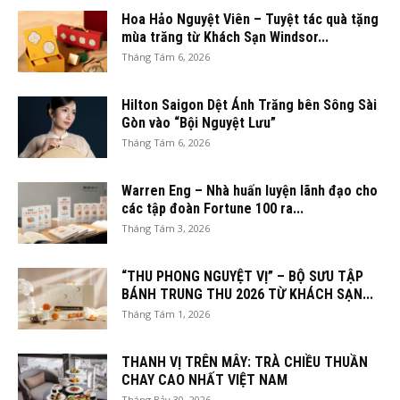
Hoa Hảo Nguyệt Viên – Tuyệt tác quà tặng
mùa trăng từ Khách Sạn Windsor...
Tháng Tám 6, 2026
Hilton Saigon Dệt Ánh Trăng bên Sông Sài
Gòn vào “Bội Nguyệt Lưu”
Tháng Tám 6, 2026
Warren Eng – Nhà huấn luyện lãnh đạo cho
các tập đoàn Fortune 100 ra...
Tháng Tám 3, 2026
“THU PHONG NGUYỆT VỊ” – BỘ SƯU TẬP
BÁNH TRUNG THU 2026 TỪ KHÁCH SẠN...
Tháng Tám 1, 2026
THANH VỊ TRÊN MÂY: TRÀ CHIỀU THUẦN
CHAY CAO NHẤT VIỆT NAM
Tháng Bảy 30, 2026