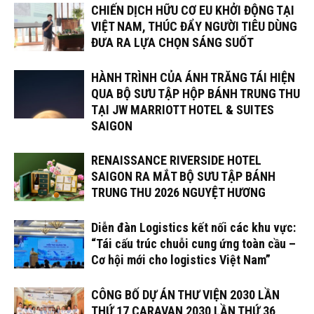
CHIẾN DỊCH HỮU CƠ EU KHỞI ĐỘNG TẠI
VIỆT NAM, THÚC ĐẨY NGƯỜI TIÊU DÙNG
ĐƯA RA LỰA CHỌN SÁNG SUỐT
HÀNH TRÌNH CỦA ÁNH TRĂNG TÁI HIỆN
QUA BỘ SƯU TẬP HỘP BÁNH TRUNG THU
TẠI JW MARRIOTT HOTEL & SUITES
SAIGON
RENAISSANCE RIVERSIDE HOTEL
SAIGON RA MẮT BỘ SƯU TẬP BÁNH
TRUNG THU 2026 NGUYỆT HƯƠNG
Diễn đàn Logistics kết nối các khu vực:
“Tái cấu trúc chuỗi cung ứng toàn cầu –
Cơ hội mới cho logistics Việt Nam”
CÔNG BỐ DỰ ÁN THƯ VIỆN 2030 LẦN
THỨ 17 CARAVAN 2030 LẦN THỨ 36