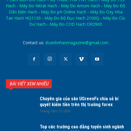
Hach
-
Máy Đo Nitrat Hach
-
Máy Đo Amoni Hach
-
Máy Đo Độ
Dẫn Điện Hach
-
Máy Đo pH Online Hach
-
Máy Đo Oxy Hòa
Tan Hach HQ1130
-
Máy Đo Độ Đục Hach 2100Q
-
Máy Đo Clo
Dư Hach
-
Máy Đo COD Hach DR3900
Contact us:
doanhnhanmagazine@gmail.com
BÀI VIẾT XEM NHIỀU
Chuyên gia của sàn UGreenFx chia sẻ bí
quyết kiếm tiền trên thị trường forex
Tháng Tám 15, 2020
Top các trường cao đẳng tuyển sinh ngành