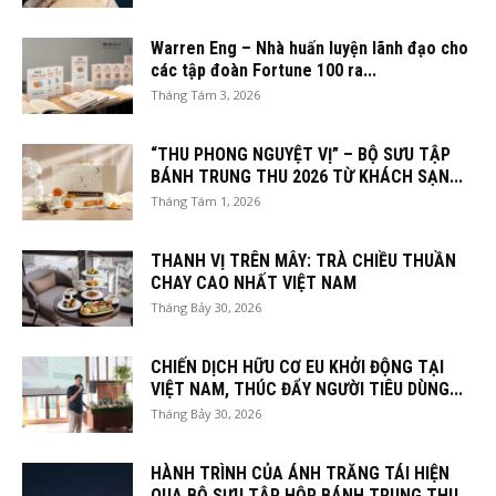
Warren Eng – Nhà huấn luyện lãnh đạo cho
các tập đoàn Fortune 100 ra...
Tháng Tám 3, 2026
“THU PHONG NGUYỆT VỊ” – BỘ SƯU TẬP
BÁNH TRUNG THU 2026 TỪ KHÁCH SẠN...
Tháng Tám 1, 2026
THANH VỊ TRÊN MÂY: TRÀ CHIỀU THUẦN
CHAY CAO NHẤT VIỆT NAM
Tháng Bảy 30, 2026
CHIẾN DỊCH HỮU CƠ EU KHỞI ĐỘNG TẠI
VIỆT NAM, THÚC ĐẨY NGƯỜI TIÊU DÙNG...
Tháng Bảy 30, 2026
HÀNH TRÌNH CỦA ÁNH TRĂNG TÁI HIỆN
QUA BỘ SƯU TẬP HỘP BÁNH TRUNG THU...