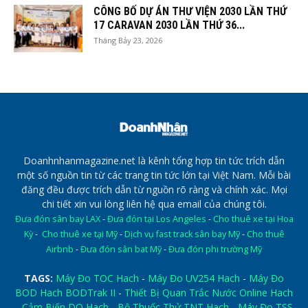
CÔNG BỐ DỰ ÁN THƯ VIỆN 2030 LẦN THỨ
17 CARAVAN 2030 LẦN THỨ 36...
Tháng Bảy 23, 2026
Doanhnhanmagazine.net là kênh tổng hợp tin tức trích dẫn
một số nguồn tin từ các trang tin tức lớn tại Việt Nam. Mỗi bài
đăng đều được trích dẫn từ nguồn rõ ràng và chính xác. Mọi
chi tiết xin vui lòng liên hệ qua email của chúng tôi.
Đưa đón sân bay LAX
-
Đưa đón tại Los Angeles
-
Cho thuê xe tại Hoa
Kỳ
-
Cho thuê xe tại Mỹ
-
Dịch vụ fast track sân bay Mỹ
-
Cho thuê
Airbnb
-
Đưa đón sân bat Mỹ
-
Đưa đón phi trường Mỹ
TAGS:
Máy Đo TOC Hach
-
Máy Đo UV254 Hach
-
Máy Đo
BOD Hach BODTrak II
-
Thiết Bị Quan Trắc Nước Online Hach
-
Cảm Biến DO Hach
-
Bộ Thuốc Thử TNT Hach
-
Máy Đo TSS