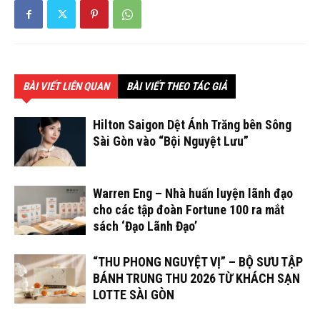
BÀI VIẾT LIÊN QUAN
BÀI VIẾT THEO TÁC GIẢ
Hilton Saigon Dệt Ánh Trăng bên Sông
Sài Gòn vào “Bội Nguyệt Lưu”
Warren Eng – Nhà huấn luyện lãnh đạo
cho các tập đoàn Fortune 100 ra mắt
sách ‘Đạo Lãnh Đạo’
“THU PHONG NGUYỆT VỊ” – BỘ SƯU TẬP
BÁNH TRUNG THU 2026 TỪ KHÁCH SẠN
LOTTE SÀI GÒN