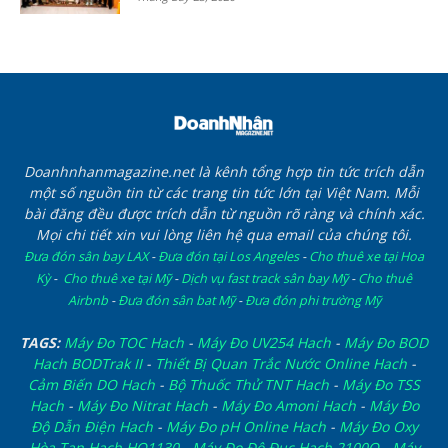
Doanhnhanmagazine.net là kênh tổng hợp tin tức trích dẫn
một số nguồn tin từ các trang tin tức lớn tại Việt Nam. Mỗi
bài đăng đều được trích dẫn từ nguồn rõ ràng và chính xác.
Mọi chi tiết xin vui lòng liên hệ qua email của chúng tôi.
Đưa đón sân bay LAX
-
Đưa đón tại Los Angeles
-
Cho thuê xe tại Hoa
Kỳ
-
Cho thuê xe tại Mỹ
-
Dịch vụ fast track sân bay Mỹ
-
Cho thuê
Airbnb
-
Đưa đón sân bat Mỹ
-
Đưa đón phi trường Mỹ
TAGS:
Máy Đo TOC Hach
-
Máy Đo UV254 Hach
-
Máy Đo BOD
Hach BODTrak II
-
Thiết Bị Quan Trắc Nước Online Hach
-
Cảm Biến DO Hach
-
Bộ Thuốc Thử TNT Hach
-
Máy Đo TSS
Hach
-
Máy Đo Nitrat Hach
-
Máy Đo Amoni Hach
-
Máy Đo
Độ Dẫn Điện Hach
-
Máy Đo pH Online Hach
-
Máy Đo Oxy
Hòa Tan Hach HQ1130
-
Máy Đo Độ Đục Hach 2100Q
-
Máy