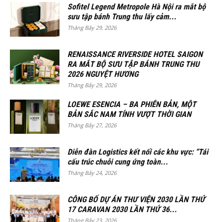
Sofitel Legend Metropole Hà Nội ra mắt bộ
sưu tập bánh Trung thu lấy cảm...
Tháng Bảy 29, 2026
RENAISSANCE RIVERSIDE HOTEL SAIGON
RA MẮT BỘ SƯU TẬP BÁNH TRUNG THU
2026 NGUYỆT HƯƠNG
Tháng Bảy 29, 2026
LOEWE ESENCIA – BA PHIÊN BẢN, MỘT
BẢN SẮC NAM TÍNH VƯỢT THỜI GIAN
Tháng Bảy 27, 2026
Diễn đàn Logistics kết nối các khu vực: “Tái
cấu trúc chuỗi cung ứng toàn...
Tháng Bảy 24, 2026
CÔNG BỐ DỰ ÁN THƯ VIỆN 2030 LẦN THỨ
17 CARAVAN 2030 LẦN THỨ 36...
Tháng Bảy 23, 2026