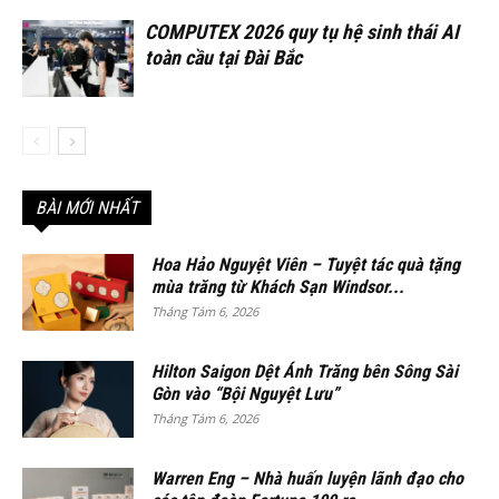
COMPUTEX 2026 quy tụ hệ sinh thái AI
toàn cầu tại Đài Bắc
BÀI MỚI NHẤT
Hoa Hảo Nguyệt Viên – Tuyệt tác quà tặng
mùa trăng từ Khách Sạn Windsor...
Tháng Tám 6, 2026
Hilton Saigon Dệt Ánh Trăng bên Sông Sài
Gòn vào “Bội Nguyệt Lưu”
Tháng Tám 6, 2026
Warren Eng – Nhà huấn luyện lãnh đạo cho