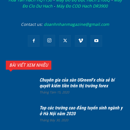
Đo Clo Dư Hach
-
Máy Đo COD Hach DR3900
Contact us:
doanhnhanmagazine@gmail.com
BÀI VIẾT XEM NHIỀU
Chuyên gia của sàn UGreenFx chia sẻ bí
quyết kiếm tiền trên thị trường forex
Tháng Tám 15, 2020
Top các trường cao đẳng tuyển sinh ngành y
ở Hà Nội năm 2020
Tháng Bảy 30, 2020