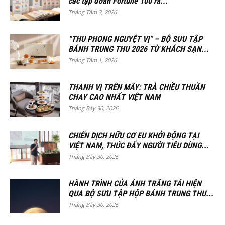
các tập đoàn Fortune 100 ra...
Tháng Tám 3, 2026
“THU PHONG NGUYỆT VỊ” – BỘ SƯU TẬP
BÁNH TRUNG THU 2026 TỪ KHÁCH SẠN...
Tháng Tám 1, 2026
THANH VỊ TRÊN MÂY: TRÀ CHIỀU THUẦN
CHAY CAO NHẤT VIỆT NAM
Tháng Bảy 30, 2026
CHIẾN DỊCH HỮU CƠ EU KHỞI ĐỘNG TẠI
VIỆT NAM, THÚC ĐẨY NGƯỜI TIÊU DÙNG...
Tháng Bảy 30, 2026
HÀNH TRÌNH CỦA ÁNH TRĂNG TÁI HIỆN
QUA BỘ SƯU TẬP HỘP BÁNH TRUNG THU...
Tháng Bảy 30, 2026