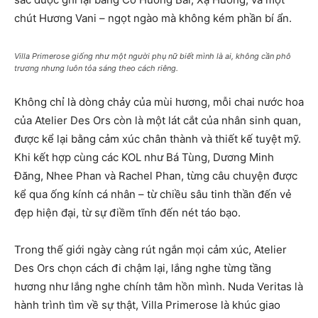
chút Hương Vani – ngọt ngào mà không kém phần bí ẩn.
Villa Primerose giống như một người phụ nữ biết mình là ai, không cần phô
trương nhưng luôn tỏa sáng theo cách riêng.
Không chỉ là dòng chảy của mùi hương, mỗi chai nước hoa
của Atelier Des Ors còn là một lát cắt của nhân sinh quan,
được kể lại bằng cảm xúc chân thành và thiết kế tuyệt mỹ.
Khi kết hợp cùng các KOL như Bá Tùng, Dương Minh
Đăng, Nhee Phan và Rachel Phan, từng câu chuyện được
kể qua ống kính cá nhân – từ chiều sâu tinh thần đến vẻ
đẹp hiện đại, từ sự điềm tĩnh đến nét táo bạo.
Trong thế giới ngày càng rút ngắn mọi cảm xúc, Atelier
Des Ors chọn cách đi chậm lại, lắng nghe từng tầng
hương như lắng nghe chính tâm hồn mình. Nuda Veritas là
hành trình tìm về sự thật, Villa Primerose là khúc giao