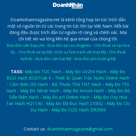
Doanhnhanmagazine.net là kênh tổng hợp tin tức trích dẫn
một số nguồn tin từ các trang tin tức lớn tại Việt Nam. Mỗi bài
đăng đều được trích dẫn từ nguồn rõ ràng và chính xác. Mọi
chi tiết xin vui lòng liên hệ qua email của chúng tôi.
Đưa đón sân bay LAX
-
Đưa đón tại Los Angeles
-
Cho thuê xe tại Hoa
Kỳ
-
Cho thuê xe tại Mỹ
-
Dịch vụ fast track sân bay Mỹ
-
Cho thuê
Airbnb
-
Đưa đón sân bat Mỹ
-
Đưa đón phi trường Mỹ
TAGS:
Máy Đo TOC Hach
-
Máy Đo UV254 Hach
-
Máy Đo
BOD Hach BODTrak II
-
Thiết Bị Quan Trắc Nước Online Hach
-
Cảm Biến DO Hach
-
Bộ Thuốc Thử TNT Hach
-
Máy Đo TSS
Hach
-
Máy Đo Nitrat Hach
-
Máy Đo Amoni Hach
-
Máy Đo Độ
Dẫn Điện Hach
-
Máy Đo pH Online Hach
-
Máy Đo Oxy Hòa
Tan Hach HQ1130
-
Máy Đo Độ Đục Hach 2100Q
-
Máy Đo Clo
Dư Hach
-
Máy Đo COD Hach DR3900
Contact us:
doanhnhanmagazine@gmail.com