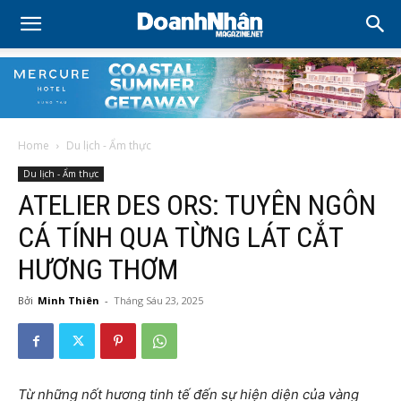
Home
Du lịch - Ẩm thực
Du lịch - Ẩm thực
ATELIER DES ORS: TUYÊN NGÔN
CÁ TÍNH QUA TỪNG LÁT CẮT
HƯƠNG THƠM
Bởi
Minh Thiên
-
Tháng Sáu 23, 2025
Từ những nốt hương tinh tế đến sự hiện diện của vàng