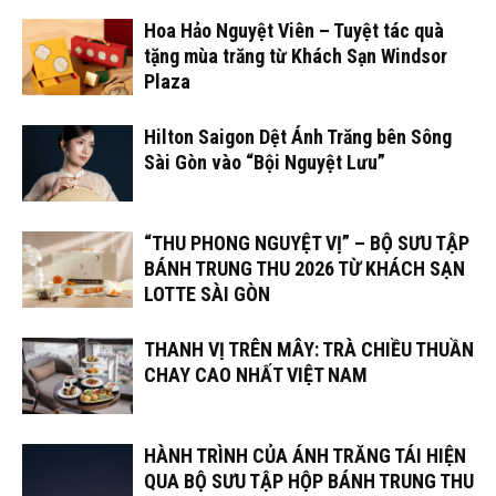
Hoa Hảo Nguyệt Viên – Tuyệt tác quà
tặng mùa trăng từ Khách Sạn Windsor
Plaza
Hilton Saigon Dệt Ánh Trăng bên Sông
Sài Gòn vào “Bội Nguyệt Lưu”
“THU PHONG NGUYỆT VỊ” – BỘ SƯU TẬP
BÁNH TRUNG THU 2026 TỪ KHÁCH SẠN
LOTTE SÀI GÒN
THANH VỊ TRÊN MÂY: TRÀ CHIỀU THUẦN
CHAY CAO NHẤT VIỆT NAM
HÀNH TRÌNH CỦA ÁNH TRĂNG TÁI HIỆN
QUA BỘ SƯU TẬP HỘP BÁNH TRUNG THU