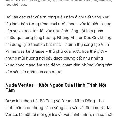
Atelier Des Ors – nơi vàng 24K, nghệ thuật chế tác và xúc cảm thăng hoa trong
từng giọt hương
Dấu ấn đặc biệt của thương hiệu nằm ở chi tiết vàng 24K
lấp lánh bên trong từng chai nước hoa – vừa là biểu tượng
của sự xa hoa tinh tế, vừa như ánh sáng nội tâm phản
chiếu qua từng tầng hương. Nhưng Atelier Des Ors không
chỉ dừng lại ở thiết kế bắt mắt. Từ dinh thự sáng tạo Villa
Primerose tại Grasse – thủ phủ của nước hoa thế giới –
những mùi hương nơi đây được chưng cất như những
khúc nhạc mang âm sắc riêng, chạm đến những vùng cảm
xúc sâu kín nhất của con người.
Nuda Veritas – Khởi Nguồn Của Hành Trình Nội
Tâm
Được lựa chọn bởi Bá Tùng và Dương Minh Đăng – hai
hình mẫu cho phong cách sống sâu sắc và tối giản, Nuda
Veritas là một lời mời gọi trở về với chính mình, nơi sự thật