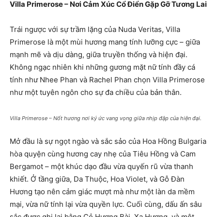
Villa Primerose – Nơi Cảm Xúc Cổ Điển Gặp Gỡ Tương Lai
Trái ngược với sự trầm lặng của Nuda Veritas, Villa
Primerose là một mùi hương mang tính lưỡng cực – giữa
mạnh mẽ và dịu dàng, giữa truyền thống và hiện đại.
Không ngạc nhiên khi những gương mặt nữ tính đầy cá
tính như Nhee Phan và Rachel Phan chọn Villa Primerose
như một tuyên ngôn cho sự đa chiều của bản thân.
Villa Primerose – Nốt hương nơi ký ức vang vọng giữa nhịp đập của hiện đại.
Mở đầu là sự ngọt ngào và sắc sảo của Hoa Hồng Bulgaria
hòa quyện cùng hương cay nhẹ của Tiêu Hồng và Cam
Bergamot – một khúc dạo đầu vừa quyến rũ vừa thanh
khiết. Ở tầng giữa, Da Thuộc, Hoa Violet, và Gỗ Đàn
Hương tạo nên cảm giác mượt mà như một làn da mềm
mại, vừa nữ tính lại vừa quyền lực. Cuối cùng, dấu ấn sâu
sắc được ghi lại bằng Cỏ Hương Bài, Xạ Hương, và một