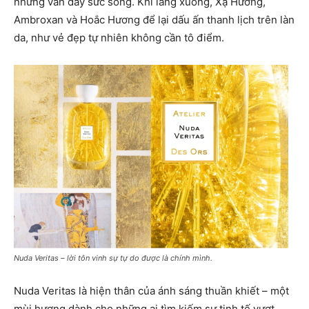
nhưng vẫn đầy sức sống. Khi lắng xuống, Xạ Hương,
Ambroxan và Hoắc Hương để lại dấu ấn thanh lịch trên làn
da, như vẻ đẹp tự nhiên không cần tô điểm.
Nuda Veritas – lời tôn vinh sự tự do được là chính mình.
Nuda Veritas là hiện thân của ánh sáng thuần khiết – một
mùi hương dành cho những ai tìm kiếm sự tinh tế vượt