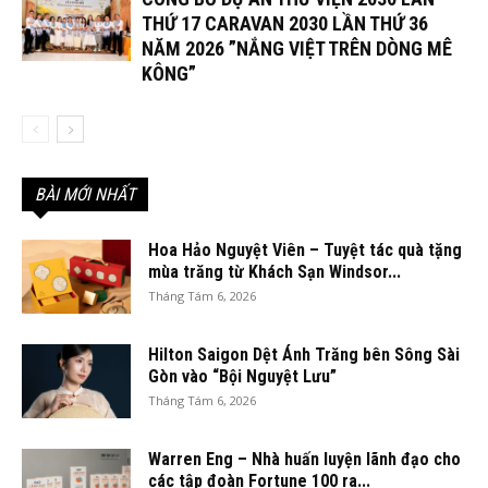
THỨ 17 CARAVAN 2030 LẦN THỨ 36
NĂM 2026 ”NẮNG VIỆT TRÊN DÒNG MÊ
KÔNG”
BÀI MỚI NHẤT
Hoa Hảo Nguyệt Viên – Tuyệt tác quà tặng
mùa trăng từ Khách Sạn Windsor...
Tháng Tám 6, 2026
Hilton Saigon Dệt Ánh Trăng bên Sông Sài
Gòn vào “Bội Nguyệt Lưu”
Tháng Tám 6, 2026
Warren Eng – Nhà huấn luyện lãnh đạo cho
các tập đoàn Fortune 100 ra...