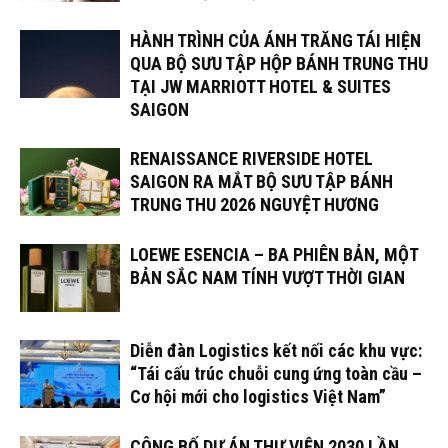
HÀNH TRÌNH CỦA ÁNH TRĂNG TÁI HIỆN
QUA BỘ SƯU TẬP HỘP BÁNH TRUNG THU
TẠI JW MARRIOTT HOTEL & SUITES
SAIGON
RENAISSANCE RIVERSIDE HOTEL
SAIGON RA MẮT BỘ SƯU TẬP BÁNH
TRUNG THU 2026 NGUYỆT HƯƠNG
LOEWE ESENCIA – BA PHIÊN BẢN, MỘT
BẢN SẮC NAM TÍNH VƯỢT THỜI GIAN
Diễn đàn Logistics kết nối các khu vực:
“Tái cấu trúc chuỗi cung ứng toàn cầu –
Cơ hội mới cho logistics Việt Nam”
CÔNG BỐ DỰ ÁN THƯ VIỆN 2030 LẦN