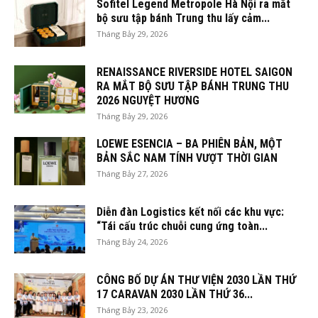
Sofitel Legend Metropole Hà Nội ra mắt
bộ sưu tập bánh Trung thu lấy cảm...
Tháng Bảy 29, 2026
RENAISSANCE RIVERSIDE HOTEL SAIGON
RA MẮT BỘ SƯU TẬP BÁNH TRUNG THU
2026 NGUYỆT HƯƠNG
Tháng Bảy 29, 2026
LOEWE ESENCIA – BA PHIÊN BẢN, MỘT
BẢN SẮC NAM TÍNH VƯỢT THỜI GIAN
Tháng Bảy 27, 2026
Diễn đàn Logistics kết nối các khu vực:
“Tái cấu trúc chuỗi cung ứng toàn...
Tháng Bảy 24, 2026
CÔNG BỐ DỰ ÁN THƯ VIỆN 2030 LẦN THỨ
17 CARAVAN 2030 LẦN THỨ 36...
Tháng Bảy 23, 2026