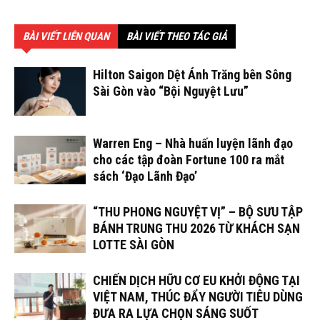
BÀI VIẾT LIÊN QUAN
BÀI VIẾT THEO TÁC GIẢ
Hilton Saigon Dệt Ánh Trăng bên Sông
Sài Gòn vào “Bội Nguyệt Lưu”
Warren Eng – Nhà huấn luyện lãnh đạo
cho các tập đoàn Fortune 100 ra mắt
sách ‘Đạo Lãnh Đạo’
“THU PHONG NGUYỆT VỊ” – BỘ SƯU TẬP
BÁNH TRUNG THU 2026 TỪ KHÁCH SẠN
LOTTE SÀI GÒN
CHIẾN DỊCH HỮU CƠ EU KHỞI ĐỘNG TẠI
VIỆT NAM, THÚC ĐẨY NGƯỜI TIÊU DÙNG
ĐƯA RA LỰA CHỌN SÁNG SUỐT