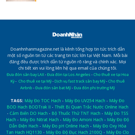
Doanhnhanmagazine.net là kênh tổng hợp tin tức trích dẫn
một số nguồn tin từ các trang tin tức lớn tại Việt Nam. Mỗi bài
đăng đều được trích dẫn từ nguồn rõ ràng và chính xác. Mọi
chi tiết xin vui lòng liên hệ qua email của chúng tôi.
Đưa đón sân bay LAX
-
Đưa đón tại Los Angeles
-
Cho thuê xe tại Hoa
Kỳ
-
Cho thuê xe tại Mỹ
-
Dịch vụ fast track sân bay Mỹ
-
Cho thuê
Airbnb
-
Đưa đón sân bat Mỹ
-
Đưa đón phi trường Mỹ
TAGS:
Máy Đo TOC Hach
-
Máy Đo UV254 Hach
-
Máy Đo
BOD Hach BODTrak II
-
Thiết Bị Quan Trắc Nước Online Hach
-
Cảm Biến DO Hach
-
Bộ Thuốc Thử TNT Hach
-
Máy Đo TSS
Hach
-
Máy Đo Nitrat Hach
-
Máy Đo Amoni Hach
-
Máy Đo Độ
Dẫn Điện Hach
-
Máy Đo pH Online Hach
-
Máy Đo Oxy Hòa
Tan Hach HQ1130
-
Máy Đo Độ Đục Hach 2100Q
-
Máy Đo Clo