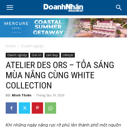
Home
Doanh nghiệp
Doanh nghiệp
Giải trí
Làm Đẹp
Lifestyle
ATELIER DES ORS – TỎA SÁNG
MÙA NẮNG CÙNG WHITE
COLLECTION
Bởi
Minh Thiên
-
Tháng Sáu 19, 2026
Khi những ngày nắng rực rỡ phủ lên thành phố một nguồn