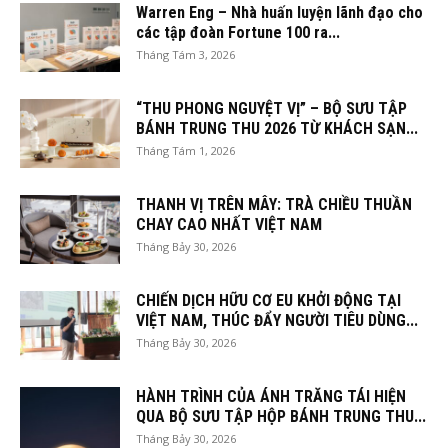
Warren Eng – Nhà huấn luyện lãnh đạo cho
các tập đoàn Fortune 100 ra...
Tháng Tám 3, 2026
“THU PHONG NGUYỆT VỊ” – BỘ SƯU TẬP
BÁNH TRUNG THU 2026 TỪ KHÁCH SẠN...
Tháng Tám 1, 2026
THANH VỊ TRÊN MÂY: TRÀ CHIỀU THUẦN
CHAY CAO NHẤT VIỆT NAM
Tháng Bảy 30, 2026
CHIẾN DỊCH HỮU CƠ EU KHỞI ĐỘNG TẠI
VIỆT NAM, THÚC ĐẨY NGƯỜI TIÊU DÙNG...
Tháng Bảy 30, 2026
HÀNH TRÌNH CỦA ÁNH TRĂNG TÁI HIỆN
QUA BỘ SƯU TẬP HỘP BÁNH TRUNG THU...
Tháng Bảy 30, 2026