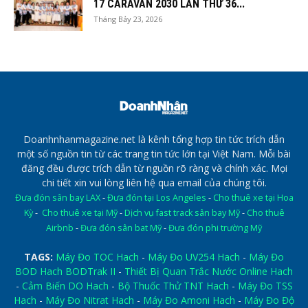
17 CARAVAN 2030 LẦN THỨ 36...
Tháng Bảy 23, 2026
Doanhnhanmagazine.net là kênh tổng hợp tin tức trích dẫn
một số nguồn tin từ các trang tin tức lớn tại Việt Nam. Mỗi bài
đăng đều được trích dẫn từ nguồn rõ ràng và chính xác. Mọi
chi tiết xin vui lòng liên hệ qua email của chúng tôi.
Đưa đón sân bay LAX
-
Đưa đón tại Los Angeles
-
Cho thuê xe tại Hoa
Kỳ
-
Cho thuê xe tại Mỹ
-
Dịch vụ fast track sân bay Mỹ
-
Cho thuê
Airbnb
-
Đưa đón sân bat Mỹ
-
Đưa đón phi trường Mỹ
TAGS:
Máy Đo TOC Hach
-
Máy Đo UV254 Hach
-
Máy Đo
BOD Hach BODTrak II
-
Thiết Bị Quan Trắc Nước Online Hach
-
Cảm Biến DO Hach
-
Bộ Thuốc Thử TNT Hach
-
Máy Đo TSS
Hach
-
Máy Đo Nitrat Hach
-
Máy Đo Amoni Hach
-
Máy Đo Độ