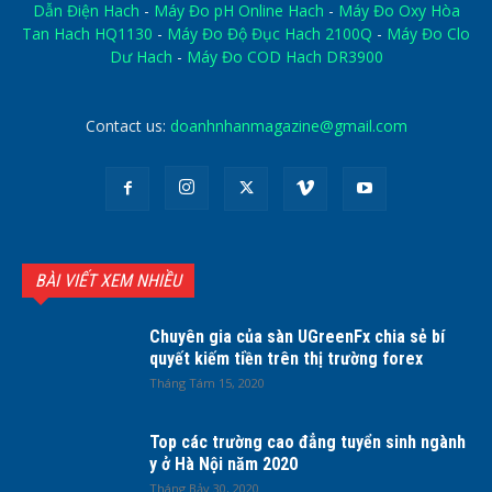
Dẫn Điện Hach
-
Máy Đo pH Online Hach
-
Máy Đo Oxy Hòa
Tan Hach HQ1130
-
Máy Đo Độ Đục Hach 2100Q
-
Máy Đo Clo
Dư Hach
-
Máy Đo COD Hach DR3900
Contact us:
doanhnhanmagazine@gmail.com
BÀI VIẾT XEM NHIỀU
Chuyên gia của sàn UGreenFx chia sẻ bí
quyết kiếm tiền trên thị trường forex
Tháng Tám 15, 2020
Top các trường cao đẳng tuyển sinh ngành
y ở Hà Nội năm 2020
Tháng Bảy 30, 2020