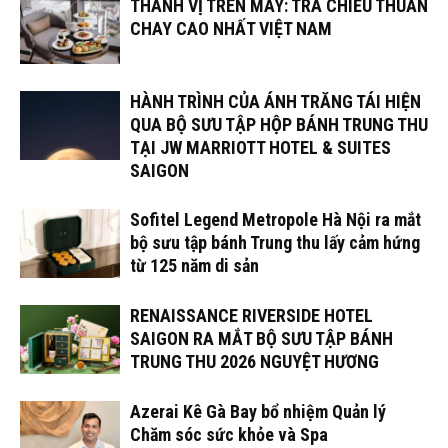
THANH VỊ TRÊN MÂY: TRÀ CHIỀU THUẦN
CHAY CAO NHẤT VIỆT NAM
HÀNH TRÌNH CỦA ÁNH TRĂNG TÁI HIỆN
QUA BỘ SƯU TẬP HỘP BÁNH TRUNG THU
TẠI JW MARRIOTT HOTEL & SUITES
SAIGON
Sofitel Legend Metropole Hà Nội ra mắt
bộ sưu tập bánh Trung thu lấy cảm hứng
từ 125 năm di sản
RENAISSANCE RIVERSIDE HOTEL
SAIGON RA MẮT BỘ SƯU TẬP BÁNH
TRUNG THU 2026 NGUYỆT HƯƠNG
Azerai Kê Gà Bay bổ nhiệm Quản lý
Chăm sóc sức khỏe và Spa