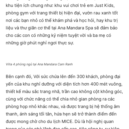
khu tiện ích chung như: khu vui chơi trẻ em Just Kids,
phòng gym với trang thiết bị hiện đại, vườn rau xanh tốt
nơi các bạn nhỏ có thể khám phá và học hỏi, hay khu trị
liệu và thư giãn cơ thể tại Ana Mandara Spa sẽ đảm bảo
cho các con có những kỷ niệm tuyệt vời và ba mẹ có
những giờ phút nghỉ ngơi thực sự.
Villa 4 phòng ngủ tại Ana Mandara Cam Ranh
Bên cạnh đó, Với sức chứa lên đến 300 khách, phòng đại
yến của khu nghỉ dưỡng với diện tích hơn 400 mét vuông,
thiết kế màu sắc trang nhã, trần cao không cột không góc,
cùng với chức năng có thể chia nhỏ gian phòng ra các
phòng họp nhỏ khác nhau, và được trang bị hệ thống âm
thanh, ánh sáng tối tân, hứa hẹn sẽ trở thành điểm đến
được mong chờ cho du lịch MICE. Dù là hội nghị quan
trọng của các nhà lãnh đạo cấp cao, tiệc công ty, sự kiện