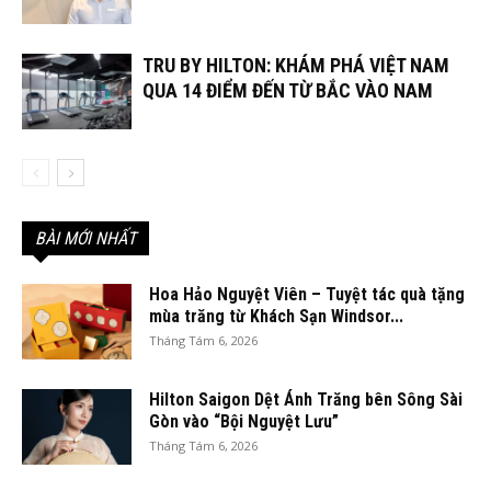
TRU BY HILTON: KHÁM PHÁ VIỆT NAM
QUA 14 ĐIỂM ĐẾN TỪ BẮC VÀO NAM
BÀI MỚI NHẤT
Hoa Hảo Nguyệt Viên – Tuyệt tác quà tặng
mùa trăng từ Khách Sạn Windsor...
Tháng Tám 6, 2026
Hilton Saigon Dệt Ánh Trăng bên Sông Sài
Gòn vào “Bội Nguyệt Lưu”
Tháng Tám 6, 2026