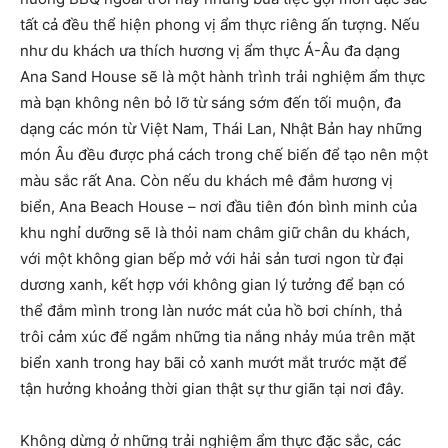
tất cả đều thể hiện phong vị ẩm thực riêng ấn tượng. Nếu
như du khách ưa thích hương vị ẩm thực Á-Âu đa dạng
Ana Sand House sẽ là một hành trình trải nghiệm ẩm thực
mà bạn không nên bỏ lỡ từ sáng sớm đến tối muộn, đa
dạng các món từ Việt Nam, Thái Lan, Nhật Bản hay những
món Âu đều được phá cách trong chế biến để tạo nên một
màu sắc rất Ana. Còn nếu du khách mê đắm hương vị
biển, Ana Beach House – nơi đầu tiên đón bình minh của
khu nghỉ dưỡng sẽ là thỏi nam châm giữ chân du khách,
với một không gian bếp mở với hải sản tươi ngon từ đại
dương xanh, kết hợp với không gian lý tưởng để bạn có
thể đắm mình trong làn nước mát của hồ bơi chính, thả
trôi cảm xúc để ngắm những tia nắng nhảy múa trên mặt
biển xanh trong hay bãi cỏ xanh mướt mắt trước mặt để
tận hưởng khoảng thời gian thật sự thư giãn tại nơi đây.
Không dừng ở những trải nghiệm ẩm thực đặc sắc, các