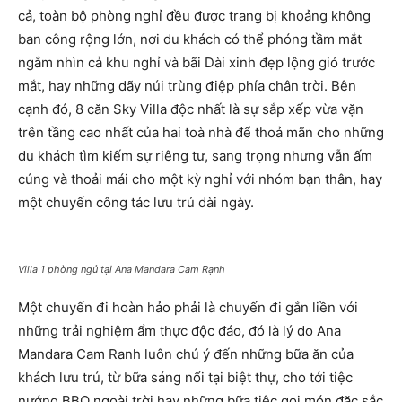
cả, toàn bộ phòng nghỉ đều được trang bị khoảng không
ban công rộng lớn, nơi du khách có thể phóng tầm mắt
ngắm nhìn cả khu nghỉ và bãi Dài xinh đẹp lộng gió trước
mắt, hay những dãy núi trùng điệp phía chân trời. Bên
cạnh đó, 8 căn Sky Villa độc nhất là sự sắp xếp vừa vặn
trên tầng cao nhất của hai toà nhà để thoả mãn cho những
du khách tìm kiếm sự riêng tư, sang trọng nhưng vẫn ấm
cúng và thoải mái cho một kỳ nghỉ với nhóm bạn thân, hay
một chuyến công tác lưu trú dài ngày.
Villa 1 phòng ngủ tại Ana Mandara Cam Rạnh
Một chuyến đi hoàn hảo phải là chuyến đi gắn liền với
những trải nghiệm ẩm thực độc đáo, đó là lý do Ana
Mandara Cam Ranh luôn chú ý đến những bữa ăn của
khách lưu trú, từ bữa sáng nổi tại biệt thự, cho tới tiệc
nướng BBQ ngoài trời hay những bữa tiệc gọi món đặc sắc