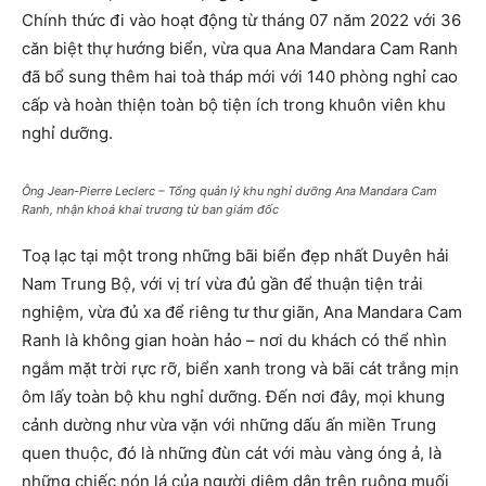
Chính thức đi vào hoạt động từ tháng 07 năm 2022 với 36
căn biệt thự hướng biển, vừa qua Ana Mandara Cam Ranh
đã bổ sung thêm hai toà tháp mới với 140 phòng nghỉ cao
cấp và hoàn thiện toàn bộ tiện ích trong khuôn viên khu
nghỉ dưỡng.
Ông Jean-Pierre Leclerc – Tổng quản lý khu nghỉ dưỡng Ana Mandara Cam
Ranh, nhận khoá khai trương từ ban giám đốc
Toạ lạc tại một trong những bãi biển đẹp nhất Duyên hải
Nam Trung Bộ, với vị trí vừa đủ gần để thuận tiện trải
nghiệm, vừa đủ xa để riêng tư thư giãn, Ana Mandara Cam
Ranh là không gian hoàn hảo – nơi du khách có thể nhìn
ngắm mặt trời rực rỡ, biển xanh trong và bãi cát trắng mịn
ôm lấy toàn bộ khu nghỉ dưỡng. Đến nơi đây, mọi khung
cảnh dường như vừa vặn với những dấu ấn miền Trung
quen thuộc, đó là những đùn cát với màu vàng óng ả, là
những chiếc nón lá của người diêm dân trên ruộng muối