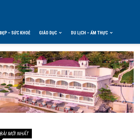
ĐẸP – SỨC KHOẺ
GIÁO DỤC
DU LỊCH – ẨM THỰC
BÀI MỚI NHẤT