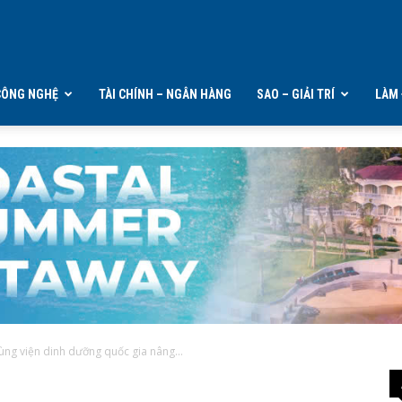
CÔNG NGHỆ
TÀI CHÍNH – NGÂN HÀNG
SAO – GIẢI TRÍ
LÀM 
ùng viện dinh dưỡng quốc gia nâng...