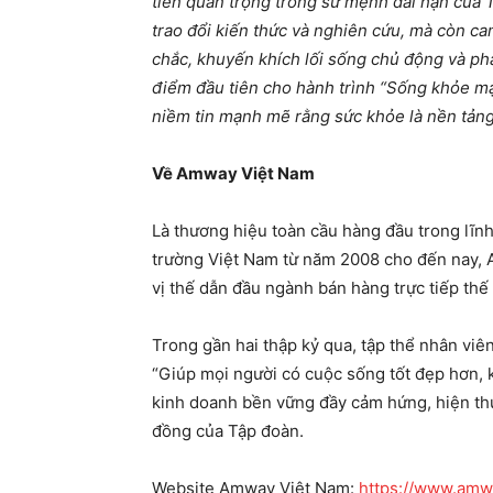
tiến quan trọng trong sứ mệnh dài hạn của 
trao đổi kiến thức và nghiên cứu, mà còn c
chắc, khuyến khích lối sống chủ động và phá
điểm đầu tiên cho hành trình “Sống khỏe m
niềm tin mạnh mẽ rằng sức khỏe là nền tảng
Về Amway Việt Nam
Là thương hiệu toàn cầu hàng đầu trong lĩn
trường Việt Nam từ năm 2008 cho đến nay, 
vị thế dẫn đầu ngành bán hàng trực tiếp thế 
Trong gần hai thập kỷ qua, tập thể nhân viê
“Giúp mọi người có cuộc sống tốt đẹp hơn, 
kinh doanh bền vững đầy cảm hứng, hiện th
đồng của Tập đoàn.
Website Amway Việt Nam:
https://www.amw