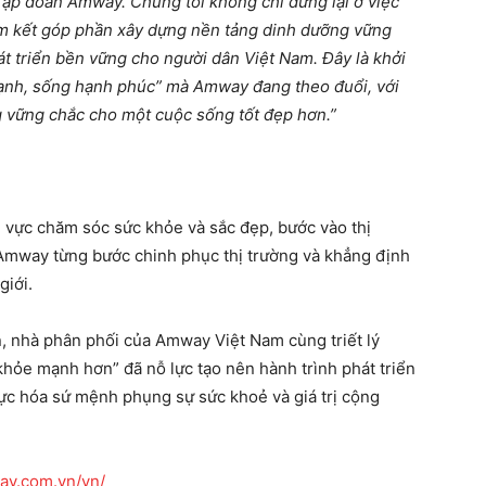
Tập đoàn Amway. Chúng tôi không chỉ dừng lại ở việc
am kết góp phần xây dựng nền tảng dinh dưỡng vững
t triển bền vững cho người dân Việt Nam. Đây là khởi
ạnh, sống hạnh phúc” mà Amway đang theo đuổi, với
 vững chắc cho một cuộc sống tốt đẹp hơn.”
h vực chăm sóc sức khỏe và sắc đẹp, bước vào thị
Amway từng bước chinh phục thị trường và khẳng định
giới.
n, nhà phân phối của Amway Việt Nam cùng triết lý
khỏe mạnh hơn” đã nỗ lực tạo nên hành trình phát triển
ực hóa sứ mệnh phụng sự sức khoẻ và giá trị cộng
ay.com.vn/vn/