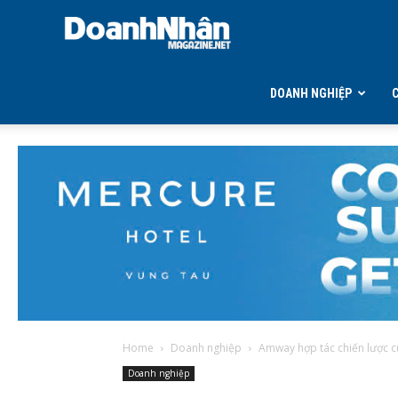
DOANH
NHÂN
DOANH NGHIỆP
MAGAZINE
Home
Doanh nghiệp
Amway hợp tác chiến lược c
Doanh nghiệp