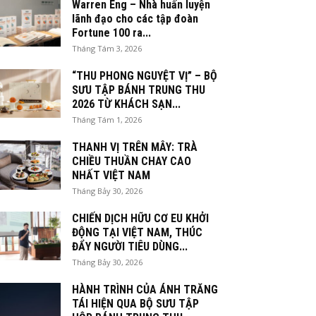
Warren Eng – Nhà huấn luyện
lãnh đạo cho các tập đoàn
Fortune 100 ra...
Tháng Tám 3, 2026
“THU PHONG NGUYỆT VỊ” – BỘ
SƯU TẬP BÁNH TRUNG THU
2026 TỪ KHÁCH SẠN...
Tháng Tám 1, 2026
THANH VỊ TRÊN MÂY: TRÀ
CHIỀU THUẦN CHAY CAO
NHẤT VIỆT NAM
Tháng Bảy 30, 2026
CHIẾN DỊCH HỮU CƠ EU KHỞI
ĐỘNG TẠI VIỆT NAM, THÚC
ĐẨY NGƯỜI TIÊU DÙNG...
Tháng Bảy 30, 2026
HÀNH TRÌNH CỦA ÁNH TRĂNG
TÁI HIỆN QUA BỘ SƯU TẬP